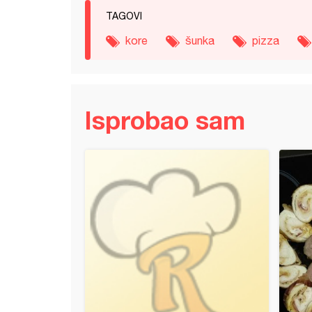
TAGOVI
kore
šunka
pizza
Isprobao sam
olati (2)