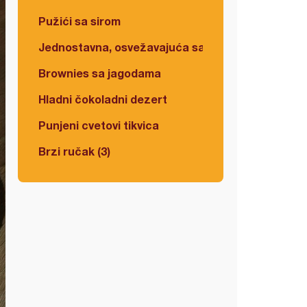
Pužići sa sirom
Jednostavna, osvežavajuća salata
Brownies sa jagodama
Hladni čokoladni dezert
Punjeni cvetovi tikvica
Brzi ručak (3)