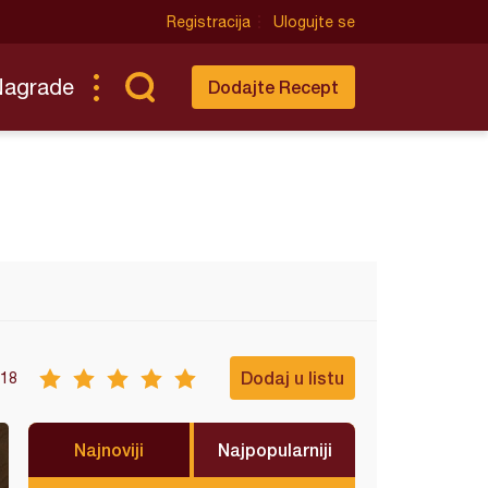
Registracija
Ulogujte se
Nagrade
Dodajte Recept
Dodaj u listu
18
Najnoviji
Najpopularniji