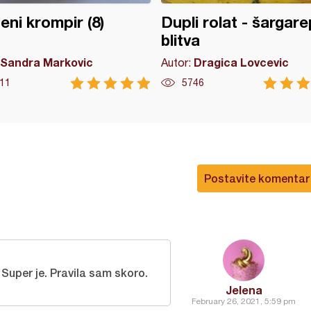
eni krompir (8)
Dupli rolat - šargare
blitva
Sandra Markovic
Dragica Lovcevic
Autor:
11
5746
Postavite komentar
Super je. Pravila sam skoro.
Jelena
February 26, 2021, 5:59 pm