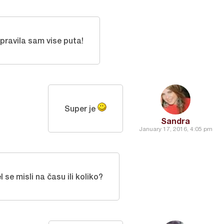
 pravila sam vise puta!
Super je
Sandra
January 17, 2016, 4:05 pm
l se misli na času ili koliko?