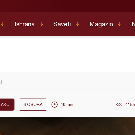
Ishrana
Saveti
Magazin
at
LAKO
6
OSOBA
40 min
4155