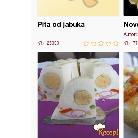
Pita od jabuka
Novo
Autor:
25330
77
odišnja jelkica