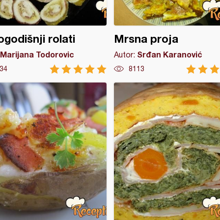
godišnji rolati
Mrsna proja
Marijana Todorovic
Srđan Karanović
Autor:
34
8113