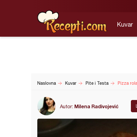
Kuvar
Naslovna
Kuvar
Pite i Testa
Pizza rol
Milena Radivojević
Autor: