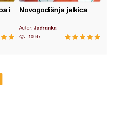
pa i
Novogodišnja jelkica
Jadranka
Autor:
10047