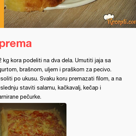
iprema
2 kg kora podeliti na dva dela. Umutiti jaja sa
gurtom, brašnom, uljem i praškom za pecivo.
soliti po ukusu. Svaku koru premazati filom, a na
slednju staviti salamu, kačkavalj, kečap i
rnirane pečurke.