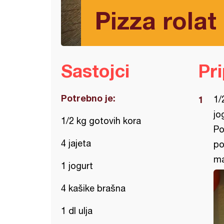
Pizza rolat
Sastojci
Pr
Potrebno je:
1/
jo
1/2 kg gotovih kora
Po
4 jajeta
po
ma
1 jogurt
4 kašike brašna
1 dl ulja