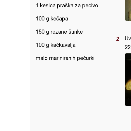
1 kesica praška za pecivo
100 g kečapa
150 g rezane šunke
Uv
100 g kačkavalja
22
malo mariniranih pečurki