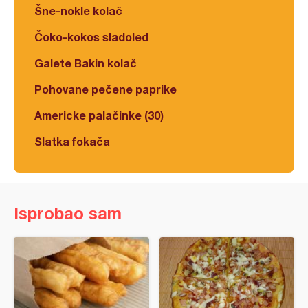
Šne-nokle kolač
Čoko-kokos sladoled
Galete Bakin kolač
Pohovane pečene paprike
Americke palačinke (30)
Slatka fokača
Isprobao sam