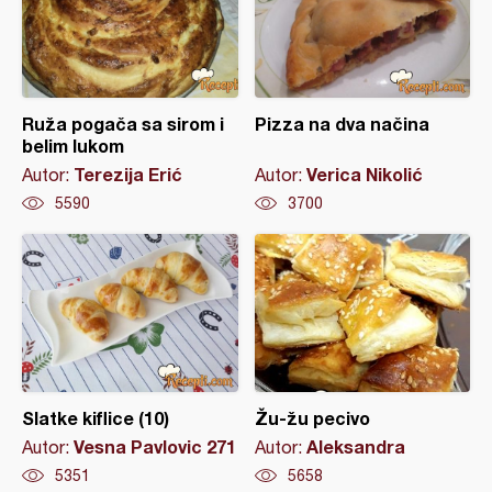
Ruža pogača sa sirom i
Pizza na dva načina
belim lukom
Terezija Erić
Verica Nikolić
Autor:
Autor:
5590
3700
Slatke kiflice (10)
Žu-žu pecivo
Vesna Pavlovic 271
Aleksandra
Autor:
Autor:
5351
5658