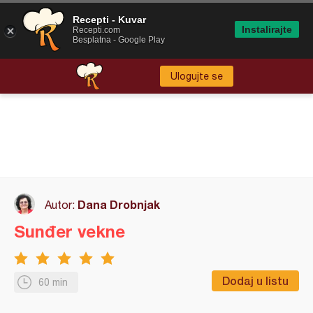
Recepti - Kuvar
Instalirajte
Recepti.com
Besplatna - Google Play
Ulogujte se
Dana Drobnjak
Autor:
Sunđer vekne
Dodaj u listu
60 min