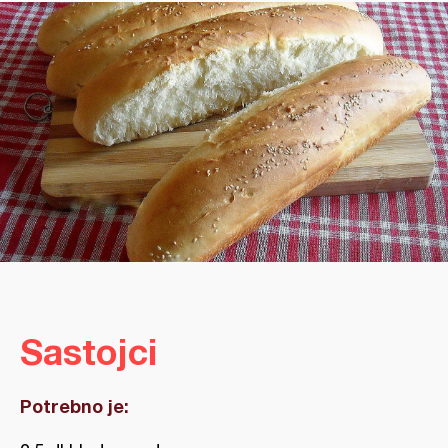
Sastojci
Potrebno je: