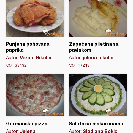
Punjena pohovana
Zapečena piletina sa
paprika
pavlakom
Verica Nikolić
jelena nikolic
Autor:
Autor:
33432
17248
Gurmanska pizza
Salata sa makaronama
Jelena
Sladjana Bokic
Autor:
Autor: