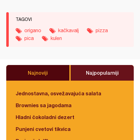
TAGOVI
origano
kačkavalj
pizza
pica
kulen
Najnoviji
Najpopularniji
Jednostavna, osvežavajuća salata
Brownies sa jagodama
Hladni čokoladni dezert
Punjeni cvetovi tikvica