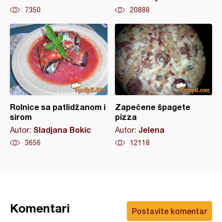
7350
20888
Rolnice sa patlidžanom i
Zapečene špagete
sirom
pizza
Sladjana Bokic
Jelena
Autor:
Autor:
3656
12118
Komentari
Postavite komentar