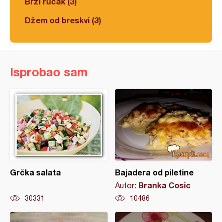
Brzi ručak (3)
Džem od breskvi (3)
Isprobao sam
Grčka salata
Bajadera od piletine
Branka Cosic
Autor:
30331
10486