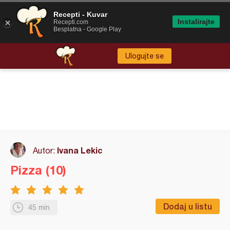
Recepti - Kuvar
Instalirajte
Recepti.com
Besplatna - Google Play
Ulogujte se
Ivana Lekic
Autor:
Pizza (10)
Dodaj u listu
45 min