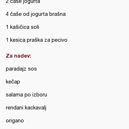
2 čaše jogurta
4 čaše od jogurta brašna
1 kašičica soli
1 kesica praška za pecivo
Za nadev:
paradajz sos
kečap
salama po izboru
rendani kackavalj
origano