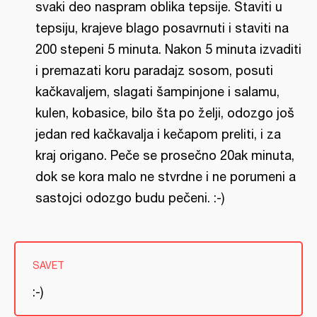
svaki deo naspram oblika tepsije. Staviti u
tepsiju, krajeve blago posavrnuti i staviti na
200 stepeni 5 minuta. Nakon 5 minuta izvaditi
i premazati koru paradajz sosom, posuti
kačkavaljem, slagati šampinjone i salamu,
kulen, kobasice, bilo šta po želji, odozgo još
jedan red kačkavalja i kečapom preliti, i za
kraj origano. Peče se prosečno 20ak minuta,
dok se kora malo ne stvrdne i ne porumeni a
sastojci odozgo budu pečeni. :-)
SAVET
:-)