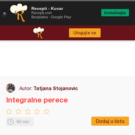
Recepti - Kuvar
Instalirajte
Recepti.com
Besplatna - Google Play
Ulogujte se
Tatjana Stojanovic
Autor:
Integralne perece
Dodaj u listu
60 min