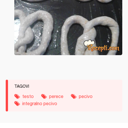
TAGOVI
testo
perece
pecivo
integralno pecivo