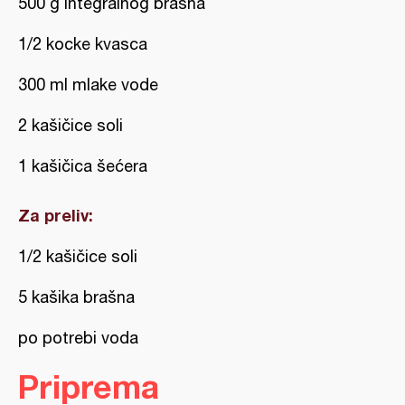
500 g integralnog brašna
1/2 kocke kvasca
300 ml mlake vode
2 kašičice soli
1 kašičica šećera
Za preliv:
1/2 kašičice soli
5 kašika brašna
po potrebi voda
Priprema