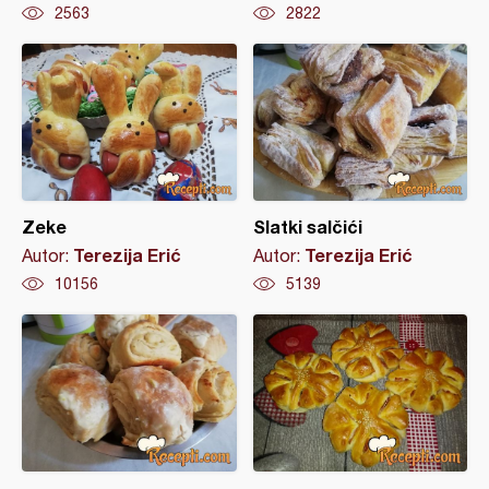
2563
2822
Zeke
Slatki salčići
Terezija Erić
Terezija Erić
Autor:
Autor:
10156
5139