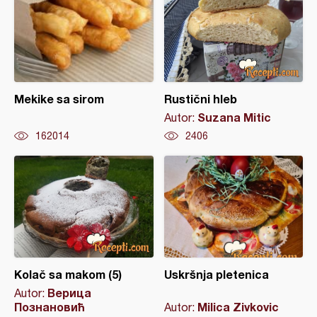
Mekike sa sirom
Rustični hleb
Suzana Mitic
Autor:
162014
2406
Kolač sa makom (5)
Uskršnja pletenica
Верица
Autor:
Познановић
Milica Zivkovic
Autor: