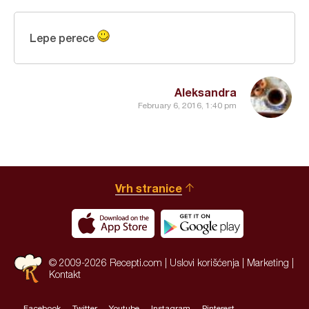
Lepe perece
Aleksandra
February 6, 2016, 1:40 pm
Vrh stranice
© 2009-2026 Recepti.com |
Uslovi korišćenja
|
Marketing
|
Kontakt
Facebook
Twitter
Youtube
Instagram
Pinterest