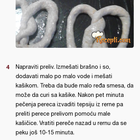
Napraviti preliv. Izmešati brašno i so,
dodavati malo po malo vode i mešati
kašikom. Treba da bude malo ređa smesa, da
može da curi sa kašike. Nakon pet minuta
pečenja pereca izvaditi tepsiju iz rerne pa
preliti perece prelivom pomoću male
kašičice. Vratiti pereče nazad u rernu da se
peku još 10-15 minuta.