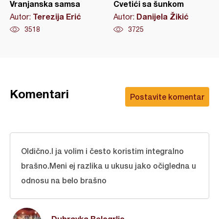
Vranjanska samsa
Cvetići sa šunkom
Terezija Erić
Danijela Žikić
Autor:
Autor:
3518
3725
Komentari
Postavite komentar
Oldično.I ja volim i često koristim integralno
brašno.Meni ej razlika u ukusu jako očigledna u
odnosu na belo brašno
Dubravka Belogrlic