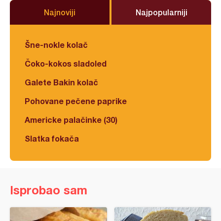
Najnoviji
Najpopularniji
Šne-nokle kolač
Čoko-kokos sladoled
Galete Bakin kolač
Pohovane pečene paprike
Americke palačinke (30)
Slatka fokača
Isprobao sam