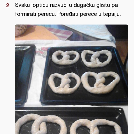
Svaku lopticu razvući u dugačku glistu pa
formirati perecu. Poređati perece u tepsiju.