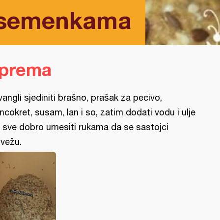
a semenkama
iprema
vangli sjediniti brašno, prašak za pecivo,
ncokret, susam, lan i so, zatim dodati vodu i ulje
 sve dobro umesiti rukama da se sastojci
vežu.