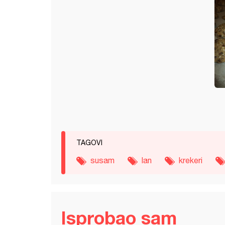
TAGOVI
susam
lan
krekeri
Isprobao sam