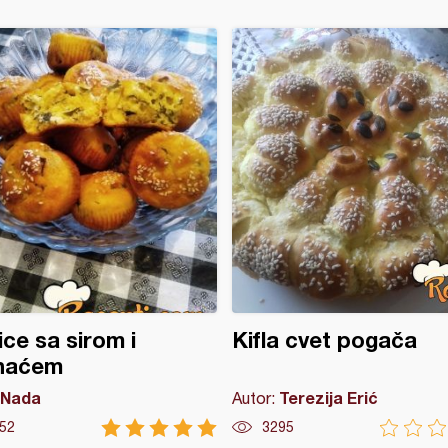
ice sa sirom i
Kifla cvet pogača
naćem
Nada
Terezija Erić
Autor:
52
3295