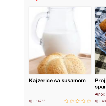
ići sa jogurtom
Kajzerice sa susamom
Proj
spa
Autor:
14756
43