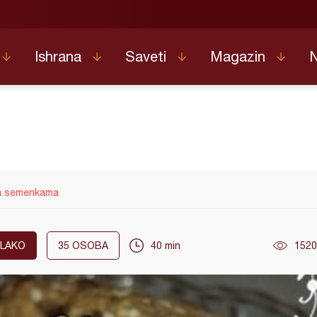
Ishrana
Saveti
Magazin
sa semenkama
LAKO
35
OSOBA
40 min
1520