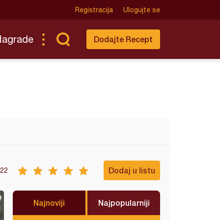
Registracija
Ulogujte se
Nagrade
Dodajte Recept
Dodaj u listu
22
Najnoviji
Najpopularniji