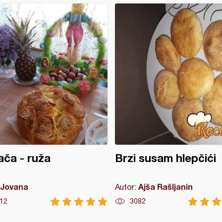
ča - ruža
Brzi susam hlepčići
Jovana
Ajša Rašljanin
Autor:
12
3082