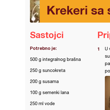
Krekeri s
Sastojci
Pr
Potrebno je:
U 
su
500 g integralnog brašna
pa
250 g suncokreta
po
200 g susama
100 g semenki lana
250 ml vode