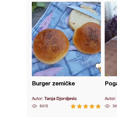
ta turska pita sa sirom
Burger zemičke
Poga
Tanja Djordjevic
Autor:
Autor:
6410
34