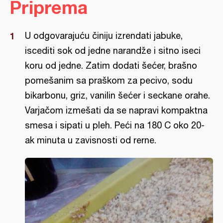
Priprema
U odgovarajuću činiju izrendati jabuke,
iscediti sok od jedne narandže i sitno iseci
koru od jedne. Zatim dodati šećer, brašno
pomešanim sa praškom za pecivo, sodu
bikarbonu, griz, vanilin šećer i seckane orahe.
Varjačom izmešati da se napravi kompaktna
smesa i sipati u pleh. Peći na 180 C oko 20-
ak minuta u zavisnosti od rerne.