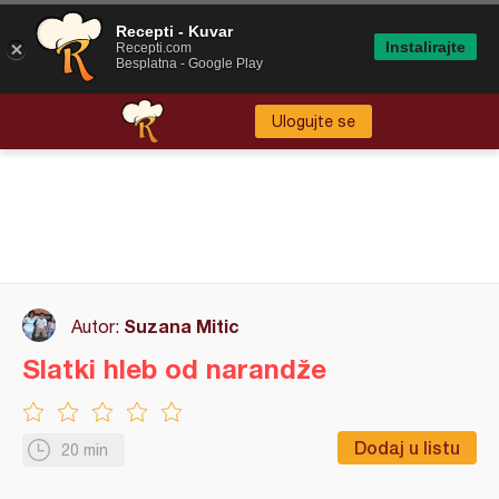
Recepti - Kuvar
Instalirajte
Recepti.com
Besplatna - Google Play
Ulogujte se
Suzana Mitic
Autor:
Slatki hleb od narandže
Dodaj u listu
20 min