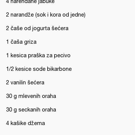
4 narendane jabuke
2 narandže (sok i kora od jedne)
2 čaše od jogurta šećera
1 čaša griza
1 kesica praška za pecivo
1/2 kesice sode bikarbone
2 vanilin šećera
30 g mlevenih oraha
30 g seckanih oraha
4 kašike džema