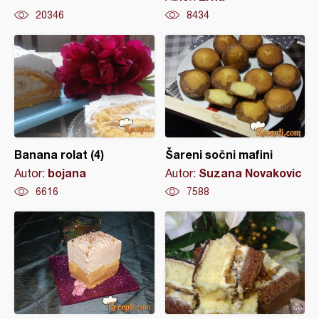
20346
8434
Banana rolat (4)
Šareni sočni mafini
bojana
Suzana Novakovic
Autor:
Autor:
6616
7588