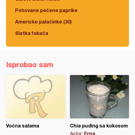
Pohovane pečene paprike
Americke palačinke (30)
Slatka fokača
Isprobao sam
Voćna salama
Chia puding sa kokosom
Erna
Autor: