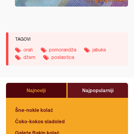
TAGOVI
orah
pomorandža
jabuke
džem
poslastica
Najnoviji
Najpopularniji
Šne-nokle kolač
Čoko-kokos sladoled
Galete Bakin kolač