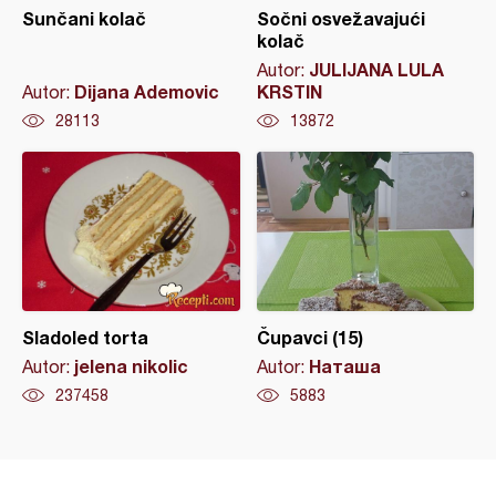
Sunčani kolač
Sočni osvežavajući
kolač
JULIJANA LULA
Autor:
Dijana Ademovic
KRSTIN
Autor:
28113
13872
Sladoled torta
Čupavci (15)
jelena nikolic
Наташа
Autor:
Autor:
237458
5883