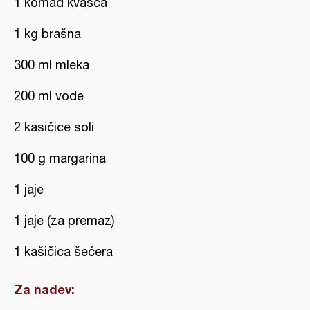
1 komad kvasca
1 kg brašna
300 ml mleka
200 ml vode
2 kasičice soli
100 g margarina
1 jaje
1 jaje (za premaz)
1 kašičica šećera
Za nadev: