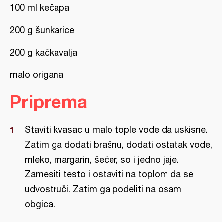
100 ml kečapa
200 g šunkarice
200 g kačkavalja
malo origana
Priprema
Staviti kvasac u malo tople vode da uskisne.
Zatim ga dodati brašnu, dodati ostatak vode,
mleko, margarin, šećer, so i jedno jaje.
Zamesiti testo i ostaviti na toplom da se
udvostruči. Zatim ga podeliti na osam
obgica.