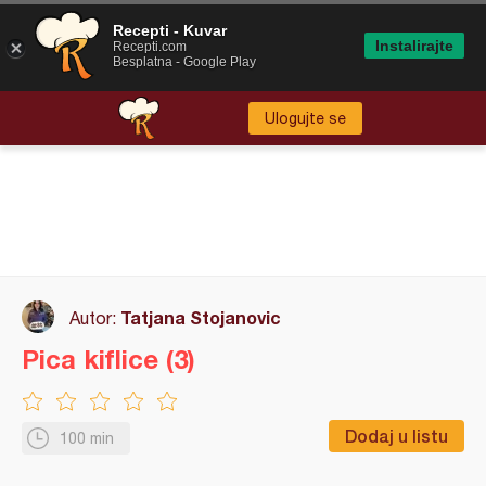
Recepti - Kuvar
Instalirajte
Recepti.com
Besplatna - Google Play
Ulogujte se
Tatjana Stojanovic
Autor:
Pica kiflice (3)
Dodaj u listu
100 min