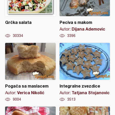
Grčka salata
Peciva s makom
Dijana Ademovic
Autor:
30334
3396
Pogača sa maslacem
Integralne zvezdice
Verica Nikolić
Tatjana Stojanovic
Autor:
Autor:
9004
3513