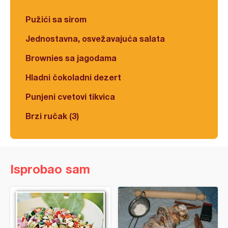
Pužići sa sirom
Jednostavna, osvežavajuća salata
Brownies sa jagodama
Hladni čokoladni dezert
Punjeni cvetovi tikvica
Brzi ručak (3)
Isprobao sam