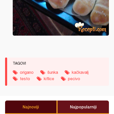
TAGOVI
origano
šunka
kačkavalj
testo
kiflice
pecivo
Najnoviji
Najpopularniji