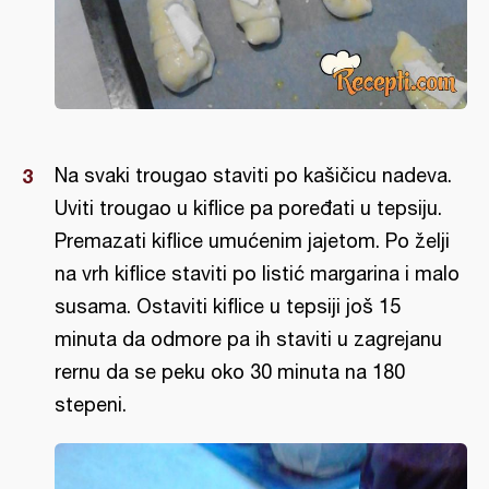
Na svaki trougao staviti po kašičicu nadeva.
Uviti trougao u kiflice pa poređati u tepsiju.
Premazati kiflice umućenim jajetom. Po želji
na vrh kiflice staviti po listić margarina i malo
susama. Ostaviti kiflice u tepsiji još 15
minuta da odmore pa ih staviti u zagrejanu
rernu da se peku oko 30 minuta na 180
stepeni.