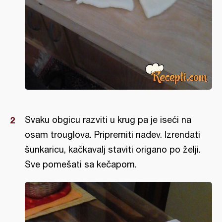
Svaku obgicu razviti u krug pa je iseći na
osam trouglova. Pripremiti nadev. Izrendati
šunkaricu, kačkavalj staviti origano po želji.
Sve pomešati sa kečapom.