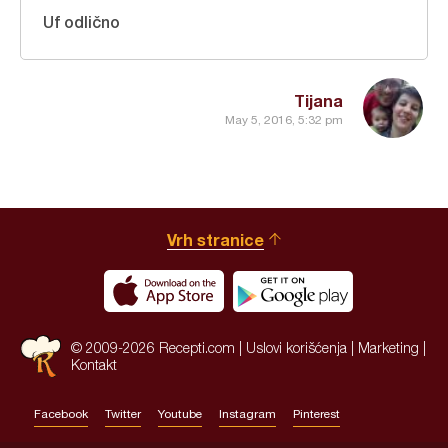
Uf odlično
Tijana
May 5, 2016, 5:32 pm
Vrh stranice
© 2009-2026 Recepti.com |
Uslovi korišćenja
|
Marketing
|
Kontakt
Facebook
Twitter
Youtube
Instagram
Pinterest