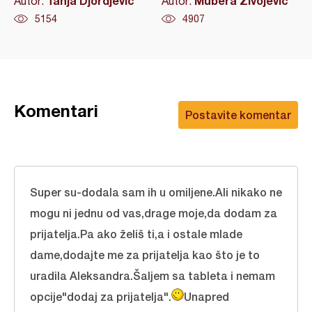
Tanja Djordjevic
Mubera Živojević
Autor:
Autor:
5154
4907
Komentari
Postavite komentar
Super su-dodala sam ih u omiljene.Ali nikako ne
mogu ni jednu od vas,drage moje,da dodam za
prijatelja.Pa ako želiš ti,a i ostale mlade
dame,dodajte me za prijatelja kao što je to
uradila Aleksandra.Šaljem sa tableta i nemam
opcije"dodaj za prijatelja".
Unapred