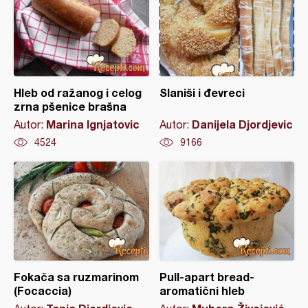
Hleb od ražanog i celog
Slaniši i đevreci
zrna pšenice brašna
Marina Ignjatovic
Danijela Djordjevic
Autor:
Autor:
4524
9166
Fokača sa ruzmarinom
Pull-apart bread-
(Focaccia)
aromatični hleb