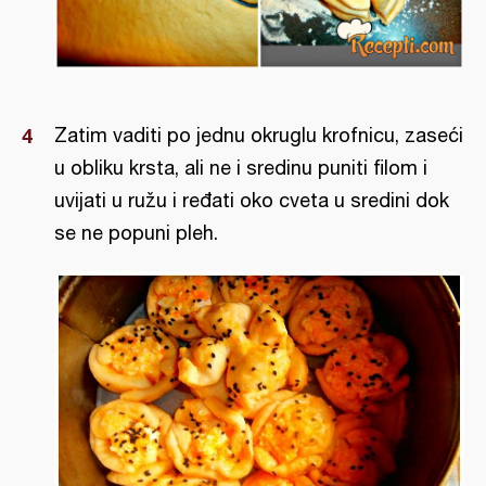
Zatim vaditi po jednu okruglu krofnicu, zaseći
u obliku krsta, ali ne i sredinu puniti filom i
uvijati u ružu i ređati oko cveta u sredini dok
se ne popuni pleh.