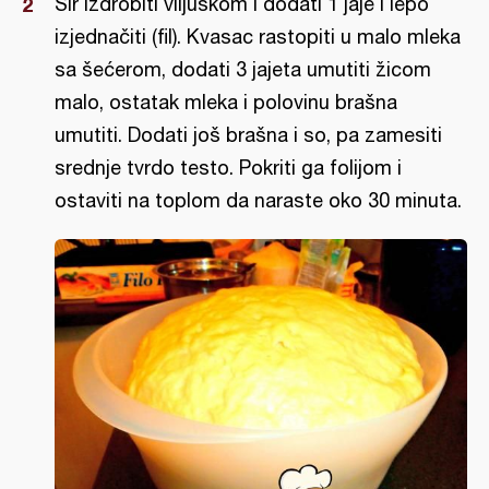
Sir izdrobiti viljuškom i dodati 1 jaje i lepo
izjednačiti (fil). Kvasac rastopiti u malo mleka
sa šećerom, dodati 3 jajeta umutiti žicom
malo, ostatak mleka i polovinu brašna
umutiti. Dodati još brašna i so, pa zamesiti
srednje tvrdo testo. Pokriti ga folijom i
ostaviti na toplom da naraste oko 30 minuta.