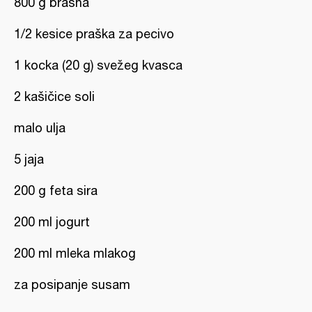
800 g brašna
1/2 kesice praška za pecivo
1 kocka (20 g) svežeg kvasca
2 kašičice soli
malo ulja
5 jaja
200 g feta sira
200 ml jogurt
200 ml mleka mlakog
za posipanje susam