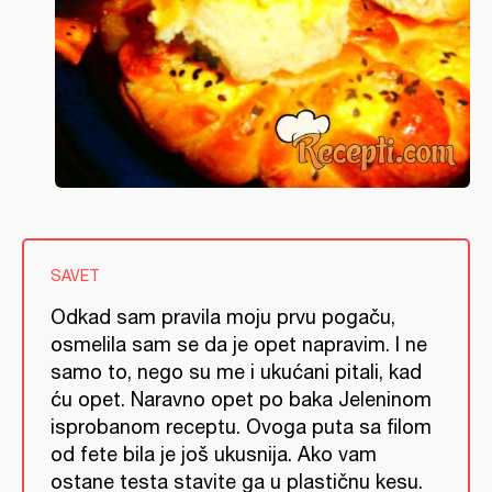
SAVET
Odkad sam pravila moju prvu pogaču,
osmelila sam se da je opet napravim. I ne
samo to, nego su me i ukućani pitali, kad
ću opet. Naravno opet po baka Jeleninom
isprobanom receptu. Ovoga puta sa filom
od fete bila je još ukusnija. Ako vam
ostane testa stavite ga u plastičnu kesu.