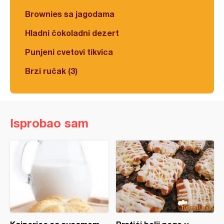
Brownies sa jagodama
Hladni čokoladni dezert
Punjeni cvetovi tikvica
Brzi ručak (3)
Isprobao sam