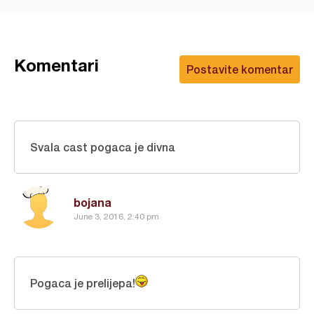
Komentari
Postavite komentar
Svala cast pogaca je divna
bojana
June 3, 2016, 2:40 pm
Pogaca je prelijepa!