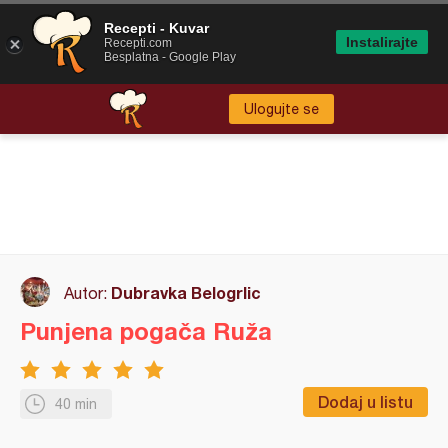
Recepti - Kuvar
Instalirajte
Recepti.com
Besplatna - Google Play
Ulogujte se
Dubravka Belogrlic
Autor:
Punjena pogača Ruža
Dodaj u listu
40 min