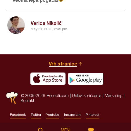
Verica Nikolić
May 31, 2016, 2:49 pm
Vrh stranice
© 2009-2026 Recepti.com |
Uslovi korišćenja
|
Marketing
|
Kontakt
Facebook
Twitter
Youtube
Instagram
Pinterest
Site by:
HALO