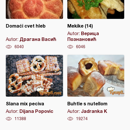
Domaći cvet hleb
Mekike (14)
Верица
Autor:
Драгана Васић
Познановић
Autor:
6040
6046
Slana mix peciva
Buhtle s nutellom
Dijana Popovic
Jadranka K
Autor:
Autor:
11388
19274