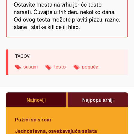
Ostavite mesta na vrhu jer će testo
narasti. Čuvajte u frižideru nekoliko dana.
Od ovog testa možete praviti pizzu, razne,
slane i slatke kiflice ili hleb.
TAGOVI
susam
testo
pogača
Najnoviji
Najpopularniji
Pužići sa sirom
Jednostavna, osvežavajuća salata