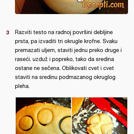
Razviti testo na radnoj površini debljine
prsta, pa izvaditi tri okrugle krofne. Svaku
premazati uljem, staviti jednu preko druge i
raseći. uzduž i popreko, tako da sredina
ostane ne sečena. Oblikovati cvet i cvet
staviti na sredinu podmazanog okruglog
pleha.