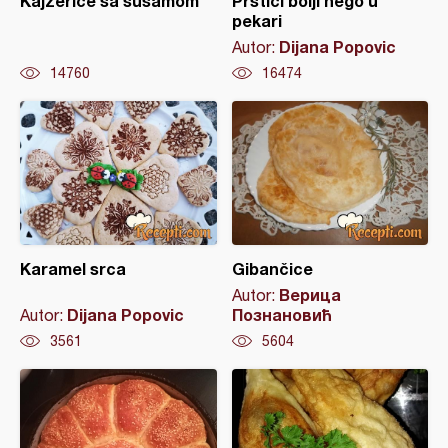
Kajzerice sa susamom
Prstići bolji nego u
pekari
Dijana Popovic
Autor:
14760
16474
Karamel srca
Gibančice
Верица
Autor:
Dijana Popovic
Познановић
Autor:
3561
5604