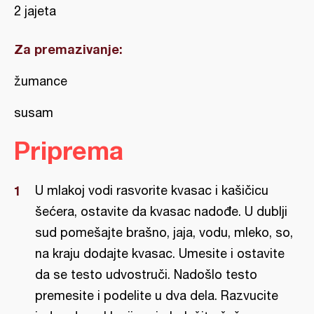
2 jajeta
Za premazivanje:
žumance
susam
Priprema
U mlakoj vodi rasvorite kvasac i kašičicu
šećera, ostavite da kvasac nadođe. U dublji
sud pomešajte brašno, jaja, vodu, mleko, so,
na kraju dodajte kvasac. Umesite i ostavite
da se testo udvostruči. Nadošlo testo
premesite i podelite u dva dela. Razvucite