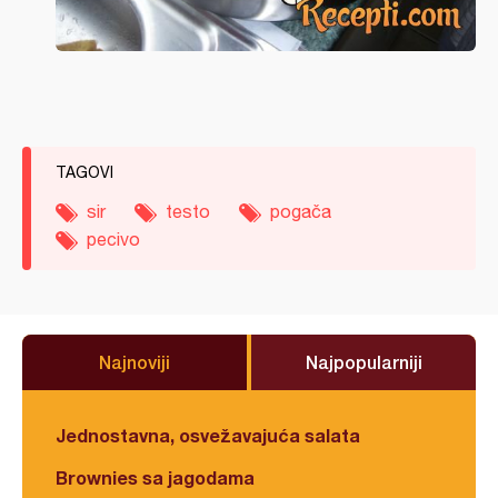
TAGOVI
sir
testo
pogača
pecivo
Najnoviji
Najpopularniji
Jednostavna, osvežavajuća salata
Brownies sa jagodama