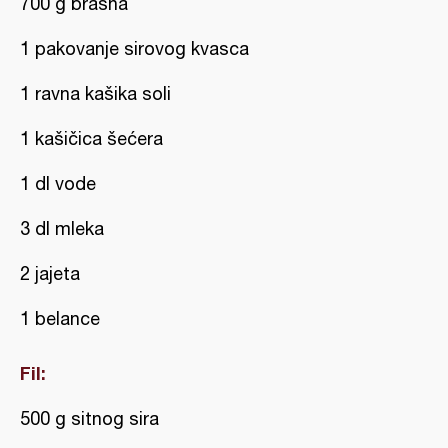
700 g brašna
1 pakovanje sirovog kvasca
1 ravna kašika soli
1 kašičica šećera
1 dl vode
3 dl mleka
2 jajeta
1 belance
Fil:
500 g sitnog sira