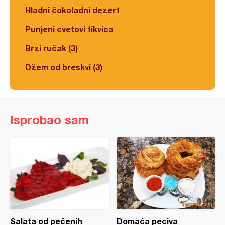
Hladni čokoladni dezert
Punjeni cvetovi tikvica
Brzi ručak (3)
Džem od breskvi (3)
Isprobao sam
Salata od pečenih
Domaća peciva