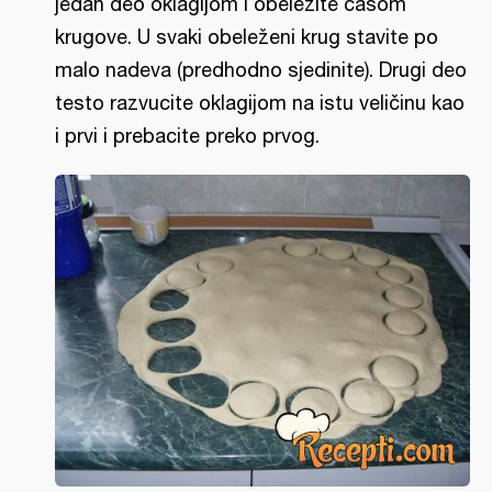
jedan deo oklagijom i obeležite čašom
krugove. U svaki obeleženi krug stavite po
malo nadeva (predhodno sjedinite). Drugi deo
testo razvucite oklagijom na istu veličinu kao
i prvi i prebacite preko prvog.