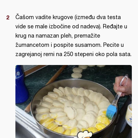
Čašom vadite krugove (između dva testa
vide se male izbočine od nadeva). Ređajte u
krug na namazan pleh, premažite
žumancetom i pospite susamom. Pecite u
zagrejanoj rerni na 250 stepeni oko pola sata.