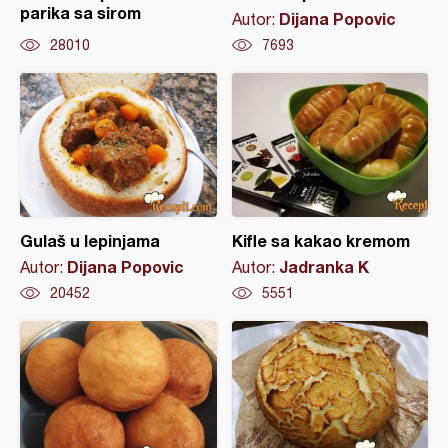
parika sa sirom
Dijana Popovic
Autor:
28010
7693
Gulaš u lepinjama
Kifle sa kakao kremom
Dijana Popovic
Jadranka K
Autor:
Autor:
20452
5551