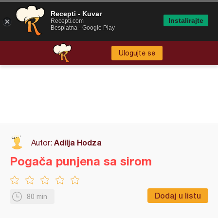
Recepti - Kuvar
Instalirajte
Recepti.com
Besplatna - Google Play
Ulogujte se
Adilja Hodza
Autor:
Pogača punjena sa sirom
Dodaj u listu
80 min