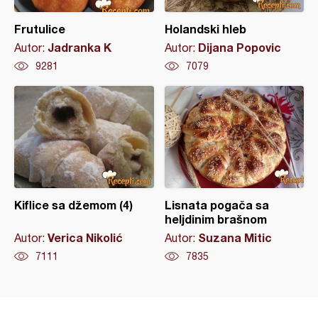
Frutulice
Holandski hleb
Jadranka K
Dijana Popovic
Autor:
Autor:
9281
7079
Kiflice sa džemom (4)
Lisnata pogača sa
heljdinim brašnom
Verica Nikolić
Suzana Mitic
Autor:
Autor:
7111
7835