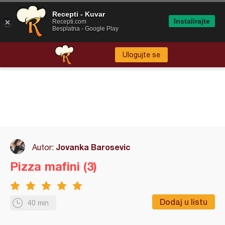
Recepti - Kuvar
Instalirajte
Recepti.com
Besplatna - Google Play
Ulogujte se
Jovanka Barosevic
Autor:
Pizza mafini (3)
Dodaj u listu
40 min