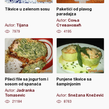
Tikvice u zelenom sosu
Paketići od plavog
paradajza
Соња
Autor:
Tijana
Стевановић
Autor:
7979
4195
Pileći file sa jogurtom i
Punjene tikvice sa
sosom od spanaća
šampinjonim
Jadranka
Autor:
Tomasevic
Snežana Knežević
Autor:
21184
8763