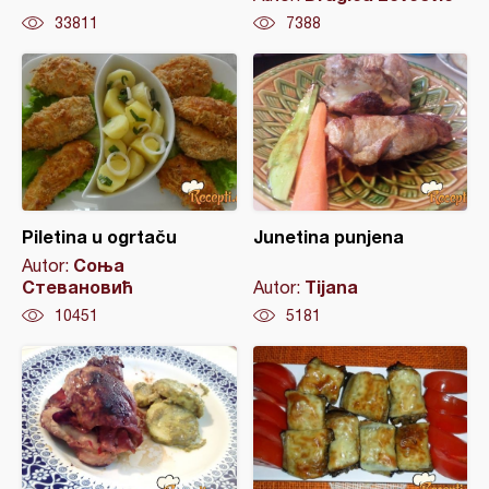
33811
7388
Piletina u ogrtaču
Junetina punjena
Соња
Autor:
Стевановић
Tijana
Autor:
10451
5181