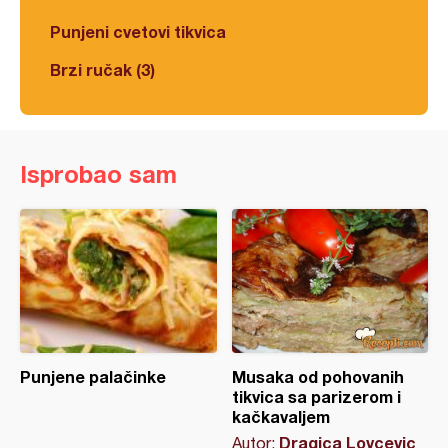
Punjeni cvetovi tikvica
Brzi ručak (3)
Isprobao sam
Punjene palačinke
Musaka od pohovanih
tikvica sa parizerom i
kačkavaljem
Dragica Lovcevic
Autor: