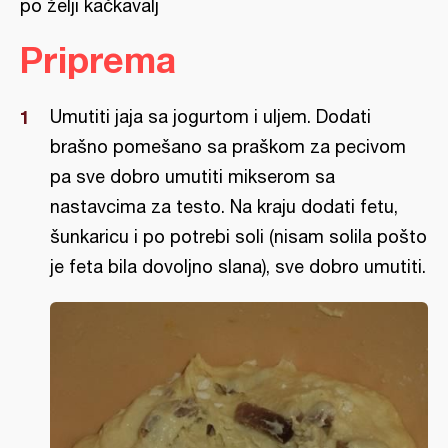
po želji kačkavalj
Priprema
Umutiti jaja sa jogurtom i uljem. Dodati
brašno pomešano sa praškom za pecivom
pa sve dobro umutiti mikserom sa
nastavcima za testo. Na kraju dodati fetu,
šunkaricu i po potrebi soli (nisam solila pošto
je feta bila dovoljno slana), sve dobro umutiti.