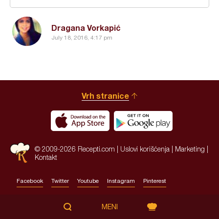
Dragana Vorkapić
July 18, 2016, 4:17 pm
Vrh stranice
© 2009-2026 Recepti.com |
Uslovi korišćenja
|
Marketing
|
Kontakt
Facebook
Twitter
Youtube
Instagram
Pinterest
Site by:
HALO