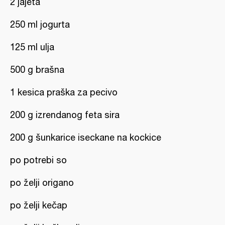
2 jajeta
250 ml jogurta
125 ml ulja
500 g brašna
1 kesica praška za pecivo
200 g izrendanog feta sira
200 g šunkarice iseckane na kockice
po potrebi so
po želji origano
po želji kečap