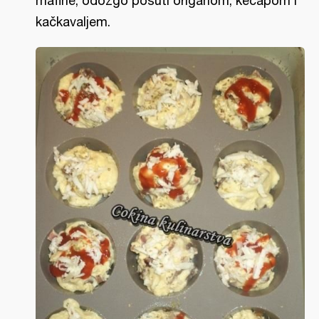
mafine, odozgo posuti origanom, kečapom i
kačkavaljem.