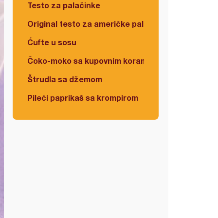
Testo za palačinke
Original testo za američke palačinke
Ćufte u sosu
Čoko-moko sa kupovnim korama
Štrudla sa džemom
Pileći paprikaš sa krompirom