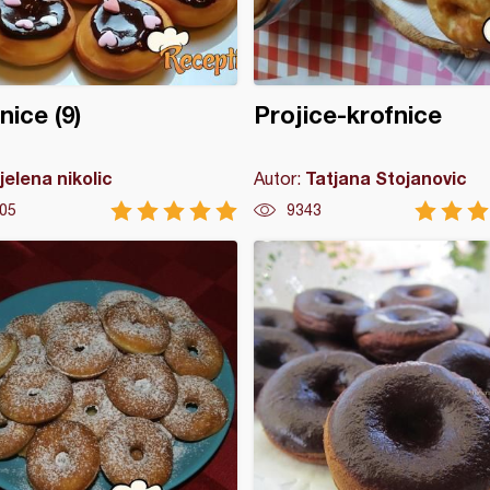
nice (9)
Projice-krofnice
jelena nikolic
Tatjana Stojanovic
Autor:
05
9343