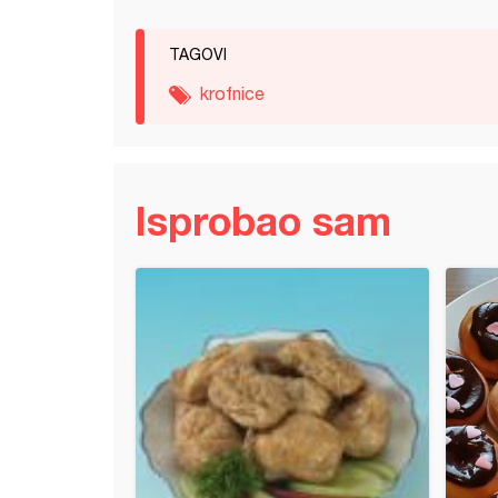
TAGOVI
krofnice
Isprobao sam
 krofnice iz aparata