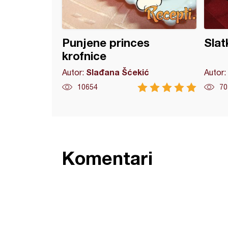
Punjene princes
Slat
krofnice
Slađana Šćekić
Autor:
Autor:
10654
70
Komentari