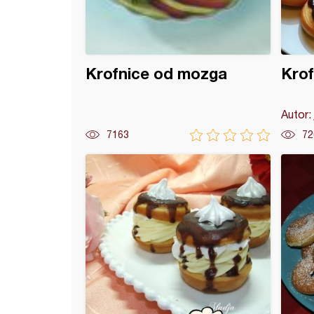
Krofnice od mozga
Krof
Autor:
7163
72
e krofnice