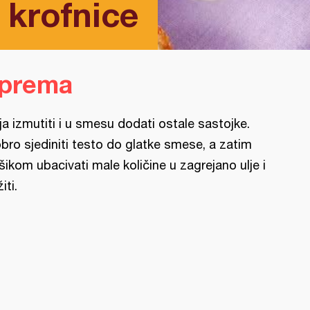
 krofnice
iprema
ja izmutiti i u smesu dodati ostale sastojke.
bro sjediniti testo do glatke smese, a zatim
šikom ubacivati male količine u zagrejano ulje i
iti.