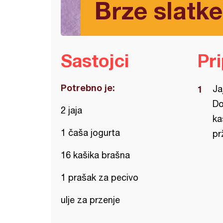
Brze slatke
Sastojci
Pr
Potrebno je:
Ja
Do
2 jaja
ka
1 čaša jogurta
prž
16 kašika brašna
1 prašak za pecivo
ulje za przenje