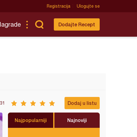
Registracija
Ulogujte se
Nagrade
Dodajte Recept
Dodaj u listu
31
Najpopularniji
Najnoviji