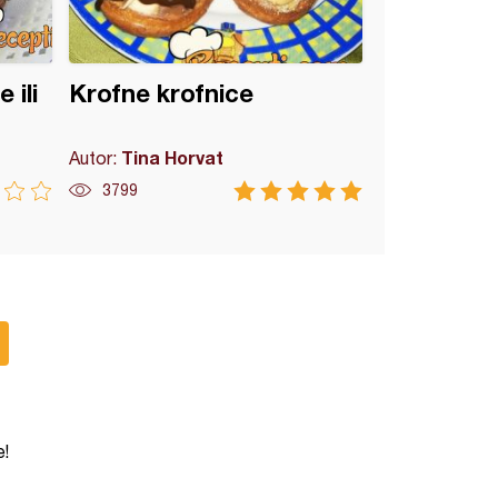
 ili
Krofne krofnice
Tina Horvat
Autor:
3799
e!