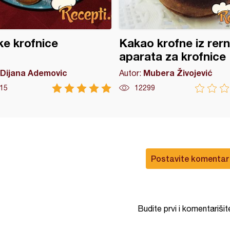
ke krofnice
Kakao krofne iz rerne
aparata za krofnice
Dijana Ademovic
Mubera Živojević
Autor:
15
12299
Postavite komentar
Budite prvi i komentarišit