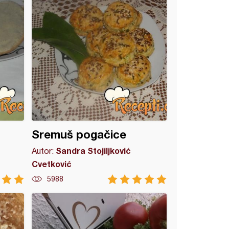
Sremuš pogačice
Sandra Stojiljković
Autor:
Cvetković
5988