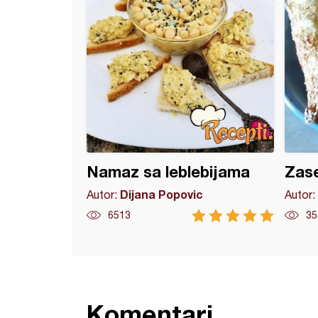
Namaz sa leblebijama
Zase
Dijana Popovic
Autor:
Autor:
6513
35
Komentari