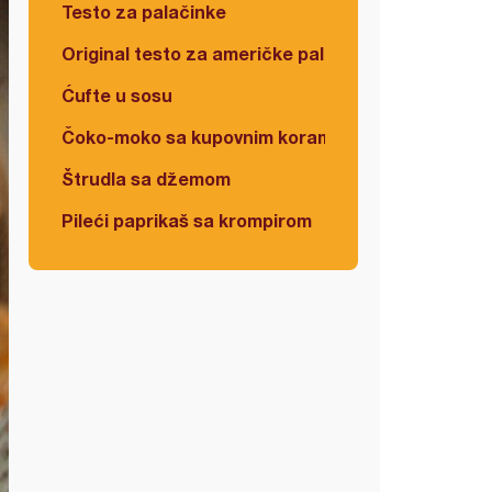
Testo za palačinke
Original testo za američke palačinke
Ćufte u sosu
Čoko-moko sa kupovnim korama
Štrudla sa džemom
Pileći paprikaš sa krompirom