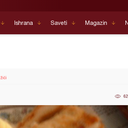
Ishrana
Saveti
Magazin
žići
62