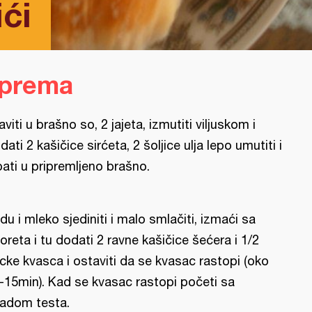
ići
iprema
aviti u brašno so, 2 jajeta, izmutiti viljuskom i
dati 2 kašičice sirćeta, 2 šoljice ulja lepo umutiti i
pati u pripremljeno brašno.
du i mleko sjediniti i malo smlačiti, izmaći sa
oreta i tu dodati 2 ravne kašičice šećera i 1/2
cke kvasca i ostaviti da se kvasac rastopi (oko
-15min). Kad se kvasac rastopi početi sa
radom testa.