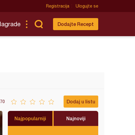
Registracija
Ulogujte se
Nagrade
Dodajte Recept
Dodaj u listu
70
Najpopularniji
Najnoviji