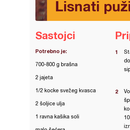
Lisnati puž
Sastojci
Pr
Potrebno je:
St
do
700-800 g brašna
si
2 jajeta
1/2 kocke svežeg kvasca
Vo
šp
2 šoljice ulja
ko
1 ravna kašika soli
10
iz
malo šećera