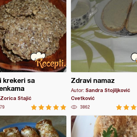
i krekeri sa
Zdravi namaz
enkama
Sandra Stojiljković
Autor:
Zorica Stajić
Cvetković
79
3862