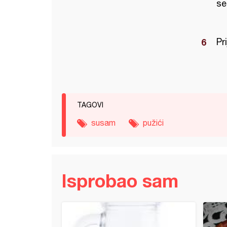
se
Pri
TAGOVI
susam
pužići
Isprobao sam
uš pogačice