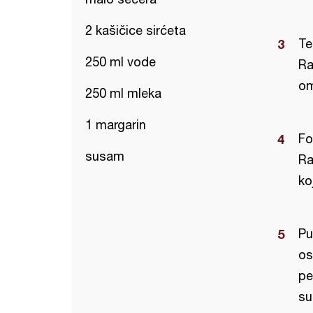
2 kašičice sirćeta
Te
250 ml vode
Ra
om
250 ml mleka
1 margarin
Fo
susam
Ra
ko
Pu
os
pe
su