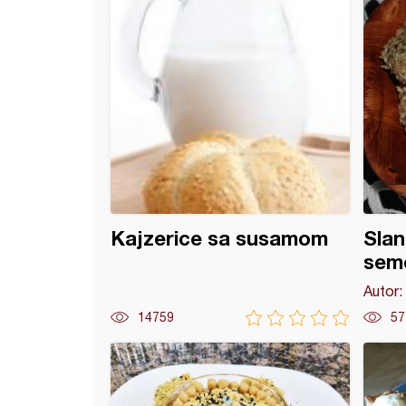
Kajzerice sa susamom
Slan
sem
Autor:
14759
57
 kape (14)