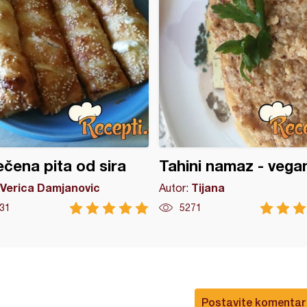
čena pita od sira
Tahini namaz - vega
Verica Damjanovic
Tijana
Autor:
31
5271
Postavite komentar