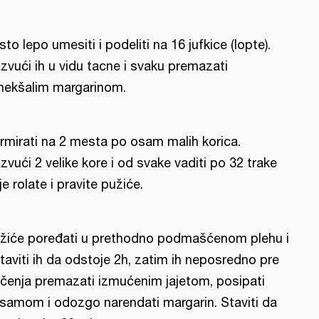
sto lepo umesiti i podeliti na 16 jufkice (lopte).
zvući ih u vidu tacne i svaku premazati
ekšalim margarinom.
rmirati na 2 mesta po osam malih korica.
zvući 2 velike kore i od svake vaditi po 32 trake
je rolate i pravite pužiće.
žiće poređati u prethodno podmašćenom plehu i
taviti ih da odstoje 2h, zatim ih neposredno pre
čenja premazati izmućenim jajetom, posipati
samom i odozgo narendati margarin. Staviti da