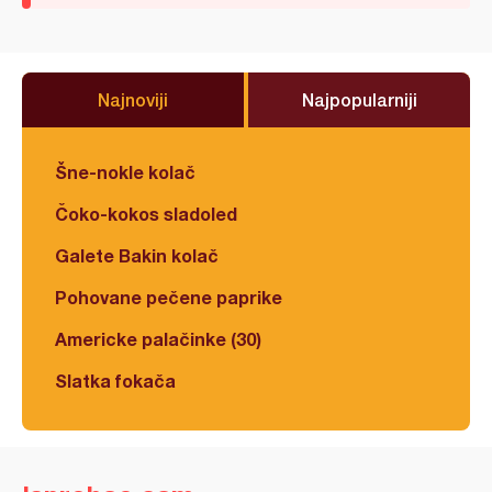
Najnoviji
Najpopularniji
Šne-nokle kolač
Čoko-kokos sladoled
Galete Bakin kolač
Pohovane pečene paprike
Americke palačinke (30)
Slatka fokača