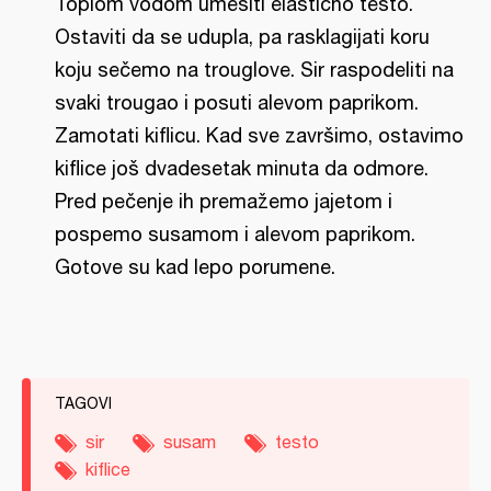
Toplom vodom umesiti elastično testo.
Ostaviti da se udupla, pa rasklagijati koru
koju sečemo na trouglove. Sir raspodeliti na
svaki trougao i posuti alevom paprikom.
Zamotati kiflicu. Kad sve završimo, ostavimo
kiflice još dvadesetak minuta da odmore.
Pred pečenje ih premažemo jajetom i
pospemo susamom i alevom paprikom.
Gotove su kad lepo porumene.
TAGOVI
sir
susam
testo
kiflice