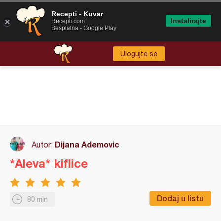
Recepti - Kuvar
Instalirajte
Recepti.com
Besplatna - Google Play
Ulogujte se
Dijana Ademovic
Autor:
*Aleva* kiflice
Dodaj u listu
80 min