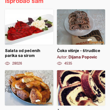
Isprobao sam
Salata od pečenih
Čoko višnje - štrudlice
parika sa sirom
Dijana Popovic
Autor:
28026
4535