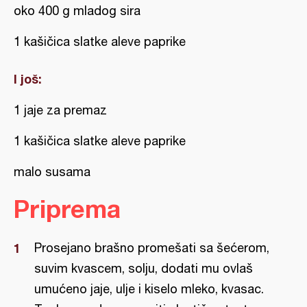
oko 400 g mladog sira
1 kašičica slatke aleve paprike
I još:
1 jaje za premaz
1 kašičica slatke aleve paprike
malo susama
Priprema
Prosejano brašno promešati sa šećerom,
suvim kvascem, solju, dodati mu ovlaš
umućeno jaje, ulje i kiselo mleko, kvasac.