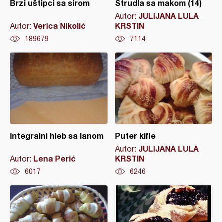
Brzi uštipci sa sirom
Štrudla sa makom (14)
JULIJANA LULA
Autor:
Verica Nikolić
KRSTIN
Autor:
189679
7114
Integralni hleb sa lanom
Puter kifle
JULIJANA LULA
Autor:
Lena Perić
KRSTIN
Autor:
6017
6246