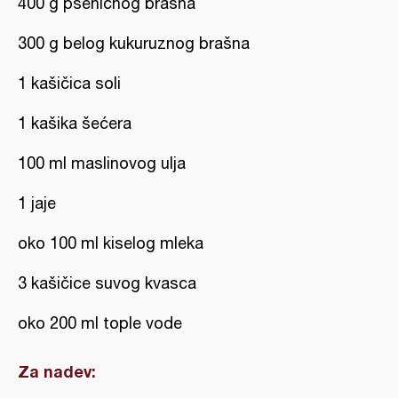
400 g pšeničnog brašna
300 g belog kukuruznog brašna
1 kašičica soli
1 kašika šećera
100 ml maslinovog ulja
1 jaje
oko 100 ml kiselog mleka
3 kašičice suvog kvasca
oko 200 ml tople vode
Za nadev: