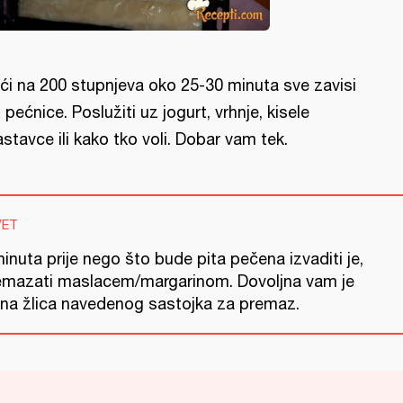
ći na 200 stupnjeva oko 25-30 minuta sve zavisi
 pećnice. Poslužiti uz jogurt, vrhnje, kisele
astavce ili kako tko voli. Dobar vam tek.
VET
inuta prije nego što bude pita pečena izvaditi je,
emazati maslacem/margarinom. Dovoljna vam je
dna žlica navedenog sastojka za premaz.