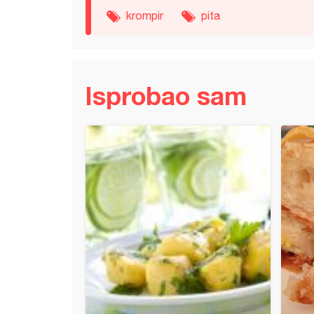
krompir
pita
Isprobao sam
ta