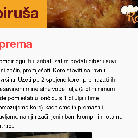
iruša
iprema
ompir oguliti i izribati zatim dodati biber i suvi
ljni začin, promješati. Kore staviti na ravnu
vršinu. Uzeti po 2 spojene kore i premazati ih
ešavinom mineralne vode i ulja (2 dl minimum
de pomješati u lončiću s 1 dl ulja i time
emazujemo kore). kada smo ih premazali
avljamo na njih začinjeni ribani krompir i motamo
štrucu.