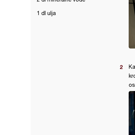
1 dl ulja
Ka
kr
os