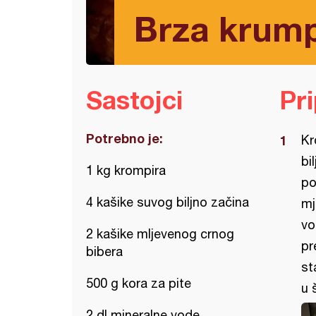
Brza krump
Sastojci
Pr
Potrebno je:
Kr
bi
1 kg krompira
po
4 kašike suvog biljno začina
mj
vo
2 kašike mljevenog crnog
pr
bibera
st
500 g kora za pite
u 
2 dl mineralne vode