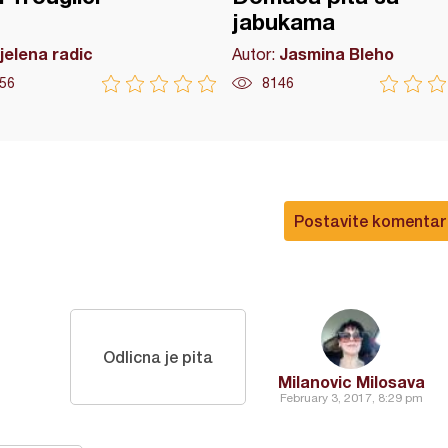
jabukama
jelena radic
Jasmina Bleho
Autor:
56
8146
Postavite komentar
Odlicna je pita
Milanovic Milosava
February 3, 2017, 8:29 pm