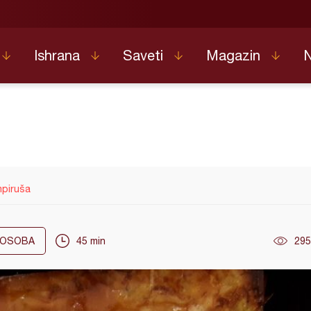
Ishrana
Saveti
Magazin
mpiruša
OSOBA
45 min
295