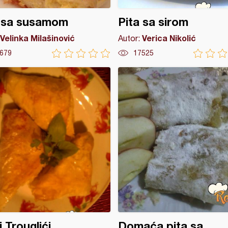
a sa susamom
Pita sa sirom
Velinka Milašinović
Verica Nikolić
Autor:
679
17525
i Trouglići
Domaća pita sa