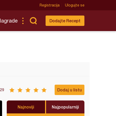
Registracija
Ulogujte se
Nagrade
Dodajte Recept
Dodaj u listu
29
Najnoviji
Najpopularniji