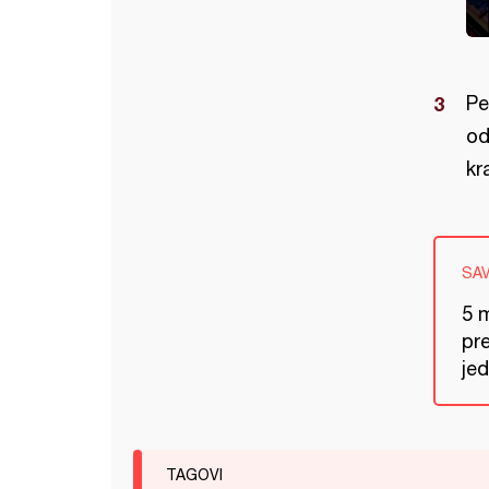
Pe
od
kr
SA
5 m
pr
je
TAGOVI