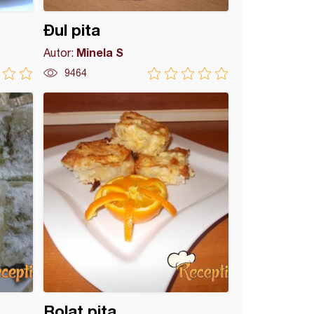
Đul pita
Minela S
Autor:
9464
Rolat pita