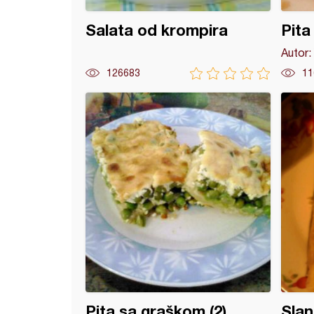
Salata od krompira
Pit
Autor:
126683
11
 pita
Pita sa graškom (2)
Slan