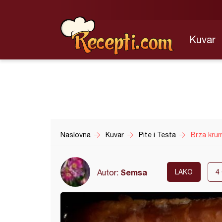
Kuvar
Naslovna
Kuvar
Pite i Testa
Brza kru
Semsa
Autor:
LAKO
4