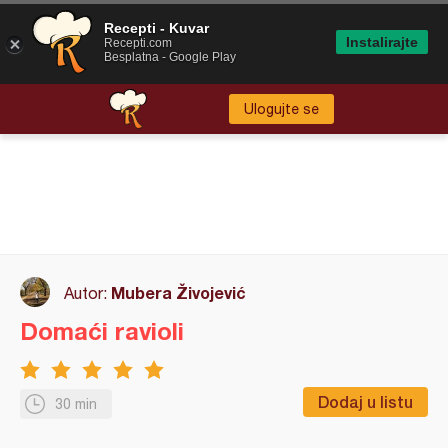
Recepti - Kuvar
Instalirajte
Recepti.com
Besplatna - Google Play
Ulogujte se
Mubera Živojević
Autor:
Domaći ravioli
Dodaj u listu
30 min