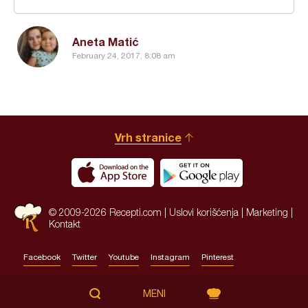
Aneta Matić
February 24, 2017, 8:08 am
Vrh stranice
© 2009-2026 Recepti.com |
Uslovi korišćenja
|
Marketing
|
Kontakt
Facebook
Twitter
Youtube
Instagram
Pinterest
Site by:
HALO