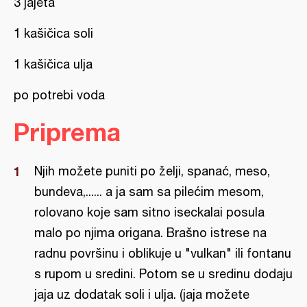
3 jajeta
1 kašičica soli
1 kašičica ulja
po potrebi voda
Priprema
Njih možete puniti po želji, spanać, meso,
bundeva,...... a ja sam sa pilećim mesom,
rolovano koje sam sitno iseckalai posula
malo po njima origana. Brašno istrese na
radnu površinu i oblikuje u "vulkan" ili fontanu
s rupom u sredini. Potom se u sredinu dodaju
jaja uz dodatak soli i ulja. (jaja možete