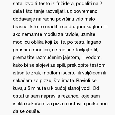
sata. Izvditi testo iz frižidera, podeliti na 2
dela i što tanje razvaljati, uz povremeno
dodavanje na radnu površinu vrlo malo
brašna. Isto to uraditi i sa drugom kuglom. Ili
ako nemamte modlu za raviole, uzmite
modlicu oblika koji želite, po testu lagano
pritisnite modlicu, u sredinu stavljajte fil,
premažite razmućenim jajetom, ili vodom,
kako bi se slojevi zalepili, preklopite testom
istisnite zrak, modlom isecite, ili valjčićem ili
sekačem za pizzu, šta imate. Ravioli se
kuvaju 5 minuta u kipućoj slanoj vodi. Od
ostatka sam napravila rezance, koje sam
isekla sekačem za pizzu i ostavila preko noći
da se osuše.