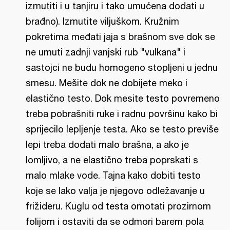
izmutiti i u tanjiru i tako umućena dodati u
brađno). Izmutite viljuškom. Kružnim
pokretima međati jaja s brašnom sve dok se
ne umuti zadnji vanjski rub "vulkana" i
sastojci ne budu homogeno stopljeni u jednu
smesu. Mešite dok ne dobijete meko i
elastično testo. Dok mesite testo povremeno
treba pobrašniti ruke i radnu površinu kako bi
sprijecilo lepljenje testa. Ako se testo previše
lepi treba dodati malo brašna, a ako je
lomljivo, a ne elastično treba poprskati s
malo mlake vode. Tajna kako dobiti testo
koje se lako valja je njegovo odležavanje u
frižideru. Kuglu od testa omotati prozirnom
folijom i ostaviti da se odmori barem pola