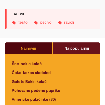
TAGOVI
testo
pecivo
ravioli
Najnoviji
Najpopularniji
Šne-nokle kolač
Čoko-kokos sladoled
Galete Bakin kolač
Pohovane pečene paprike
Americke palačinke (30)