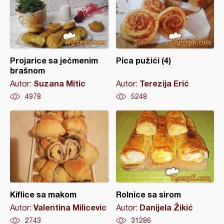
Projarice sa ječmenim
Pica pužići (4)
brašnom
Suzana Mitic
Terezija Erić
Autor:
Autor:
4978
5248
Kiflice sa makom
Rolnice sa sirom
Valentina Milicevic
Danijela Žikić
Autor:
Autor:
2743
31286