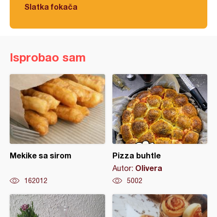
Slatka fokača
Isprobao sam
Mekike sa sirom
Pizza buhtle
Olivera
Autor:
162012
5002