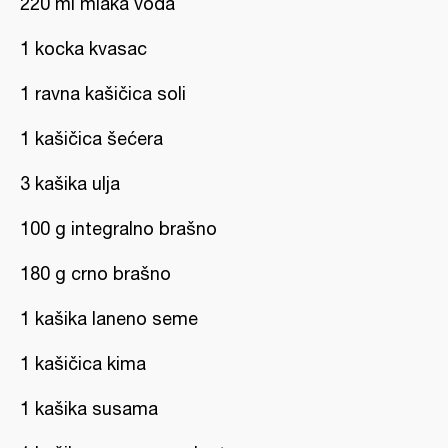
220 ml mlaka voda
1 kocka kvasac
1 ravna kašičica soli
1 kašičica šećera
3 kašika ulja
100 g integralno brašno
180 g crno brašno
1 kašika laneno seme
1 kašičica kima
1 kašika susama