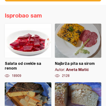
Isprobao sam
Salata od cvekle sa
Najbrža pita sa sirom
renom
Aneta Matić
Autor:
18909
2128