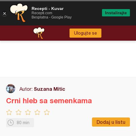
Recepti - Kuvar
Instalirajte
Recepti.com
Besplatna - Google Play
Ulogujte se
Suzana Mitic
Autor:
Crni hleb sa semenkama
Dodaj u listu
80 min