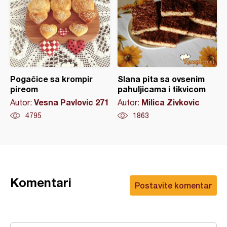
Pogačice sa krompir
Slana pita sa ovsenim
pireom
pahuljicama i tikvicom
Vesna Pavlovic 271
Milica Zivkovic
Autor:
Autor:
4795
1863
Komentari
Postavite komentar