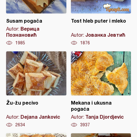
Susam pogača
Tost hleb puter i mleko
Верица
Autor:
Познановић
Јованка Јевтић
Autor:
1985
1876
Žu-žu pecivo
Mekana i ukusna
pogaća
Dejana Jankovic
Tanja Djordjevic
Autor:
Autor:
2634
3937