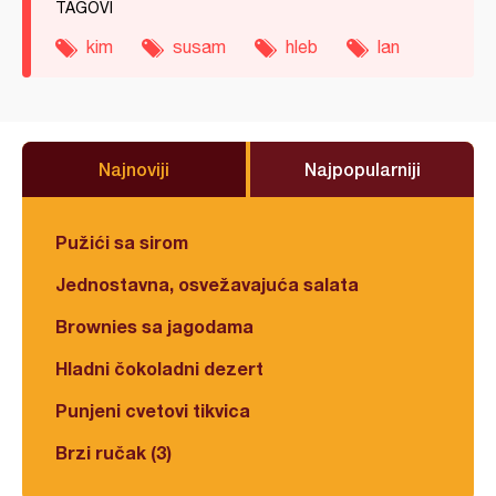
TAGOVI
kim
susam
hleb
lan
Najnoviji
Najpopularniji
Pužići sa sirom
Jednostavna, osvežavajuća salata
Brownies sa jagodama
Hladni čokoladni dezert
Punjeni cvetovi tikvica
Brzi ručak (3)