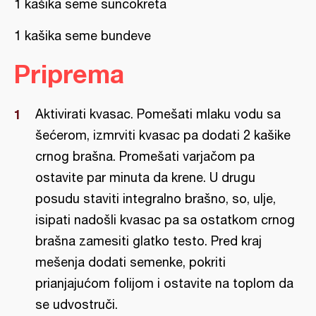
1 kašika seme suncokreta
1 kašika seme bundeve
Priprema
Aktivirati kvasac. Pomešati mlaku vodu sa
šećerom, izmrviti kvasac pa dodati 2 kašike
crnog brašna. Promešati varjačom pa
ostavite par minuta da krene. U drugu
posudu staviti integralno brašno, so, ulje,
isipati nadošli kvasac pa sa ostatkom crnog
brašna zamesiti glatko testo. Pred kraj
mešenja dodati semenke, pokriti
prianjajućom folijom i ostavite na toplom da
se udvostruči.