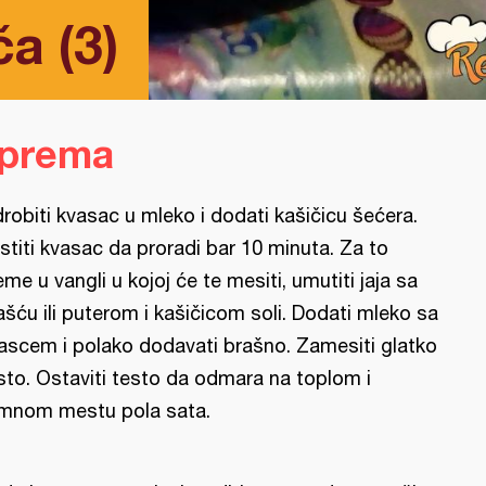
a (3)
iprema
drobiti kvasac u mleko i dodati kašičicu šećera.
stiti kvasac da proradi bar 10 minuta. Za to
eme u vangli u kojoj će te mesiti, umutiti jaja sa
šću ili puterom i kašičicom soli. Dodati mleko sa
ascem i polako dodavati brašno. Zamesiti glatko
sto. Ostaviti testo da odmara na toplom i
mnom mestu pola sata.