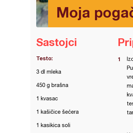
Moja pogač
Sastojci
Pr
Testo:
Iz
Pu
3 dl mleka
vr
450 g brašna
ma
kv
1 kvasac
te
1 kašičice šećera
ta
1 kasikica soli