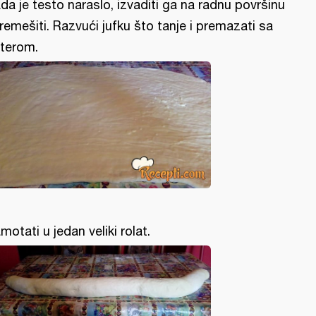
da je testo naraslo, izvaditi ga na radnu površinu
premešiti. Razvući jufku što tanje i premazati sa
terom.
motati u jedan veliki rolat.