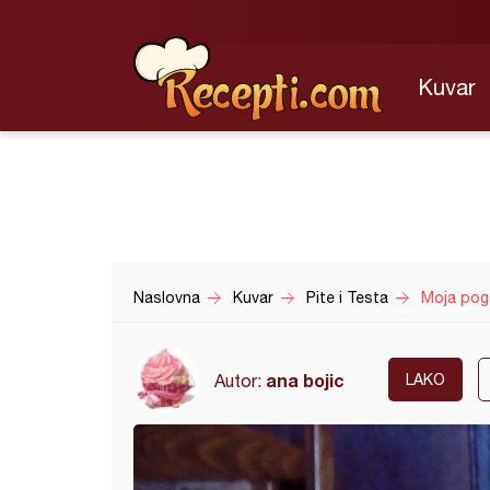
Kuvar
Naslovna
Kuvar
Pite i Testa
Moja pog
ana bojic
Autor:
LAKO