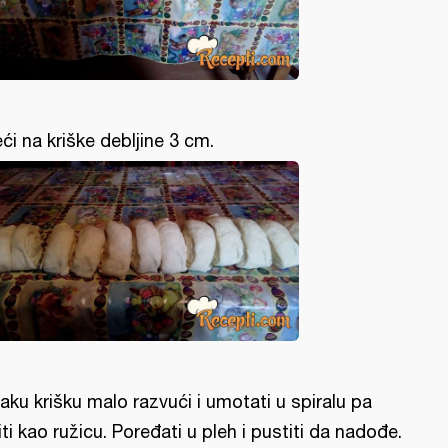
eći na kriške debljine 3 cm.
aku krišku malo razvući i umotati u spiralu pa
iti kao ružicu. Poređati u pleh i pustiti da nadođe.