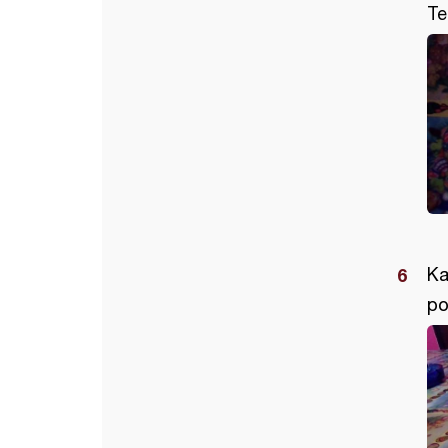
Te
Ka
po