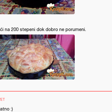
ći na 200 stepeni dok dobro ne porumeni.
VET
jatno :)