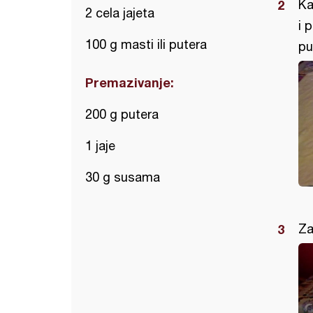
Ka
2 cela jajeta
i 
100 g masti ili putera
pu
Premazivanje:
200 g putera
1 jaje
30 g susama
Za