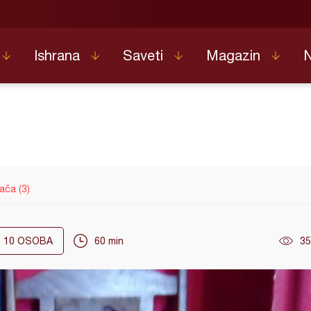
Ishrana
Saveti
Magazin
ača (3)
10
OSOBA
60 min
35