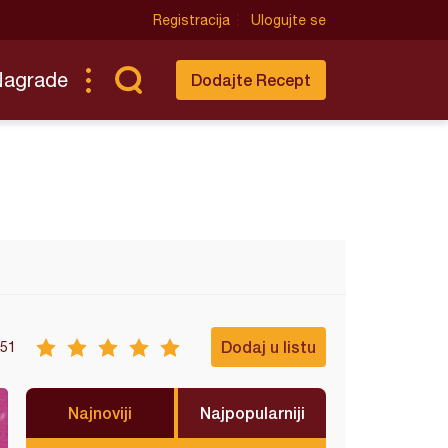
Registracija
Ulogujte se
Nagrade
Dodajte Recept
Dodaj u listu
51
Najnoviji
Najpopularniji