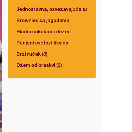
Jednostavna, osvežavajuća salata
Brownies sa jagodama
Hladni čokoladni dezert
Punjeni cvetovi tikvica
Brzi ručak (3)
Džem od breskvi (3)