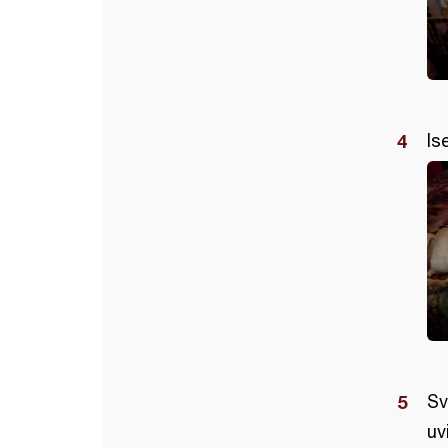
Is
Sv
uv