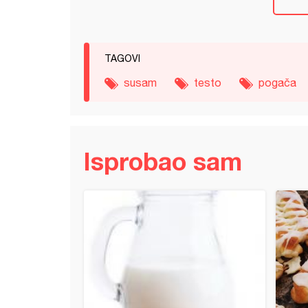
TAGOVI
susam
testo
pogača
Isprobao sam
čice