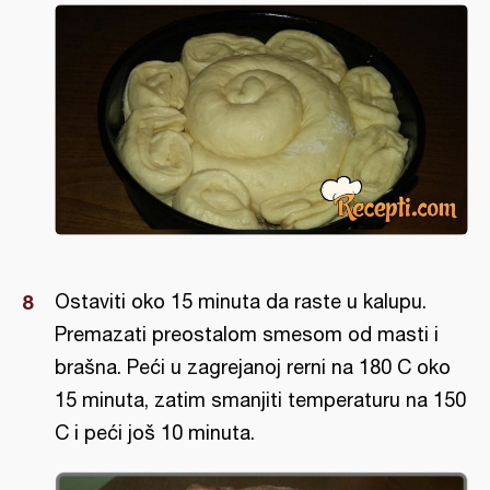
Ostaviti oko 15 minuta da raste u kalupu.
Premazati preostalom smesom od masti i
brašna. Peći u zagrejanoj rerni na 180 C oko
15 minuta, zatim smanjiti temperaturu na 150
C i peći još 10 minuta.