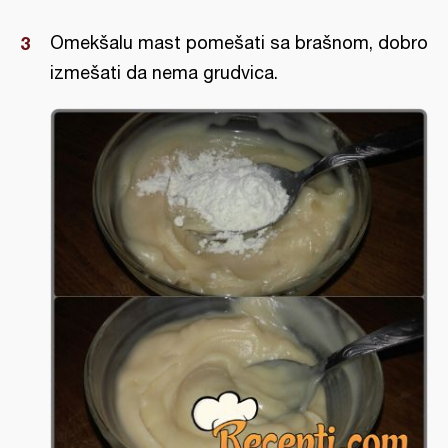
Omekšalu mast pomešati sa brašnom, dobro
izmešati da nema grudvica.