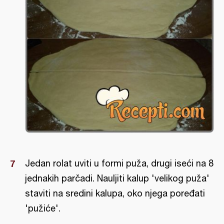
Jedan rolat uviti u formi puža, drugi iseći na 8
jednakih parčadi. Nauljiti kalup 'velikog puža'
staviti na sredini kalupa, oko njega poređati
'pužiće'.