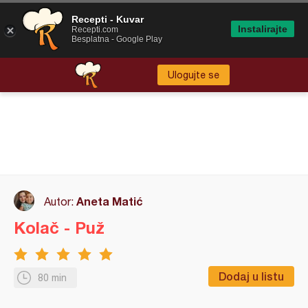
Recepti - Kuvar
Instalirajte
Recepti.com
Besplatna - Google Play
Ulogujte se
Aneta Matić
Autor:
Kolač - Puž
Dodaj u listu
80 min