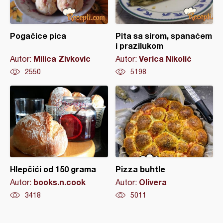
Pogačice pica
Pita sa sirom, spanaćem
i prazilukom
Milica Zivkovic
Verica Nikolić
Autor:
Autor:
2550
5198
Hlepčići od 150 grama
Pizza buhtle
books.n.cook
Olivera
Autor:
Autor:
3418
5011