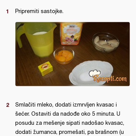
Pripremiti sastojke.
Smlačiti mleko, dodati izmrvljen kvasac i
šećer. Ostaviti da nadođe oko 5 minuta. U
posudu za mešenje sipati nadošao kvasac,
dodati žumanca, promešati, pa brašnom (u