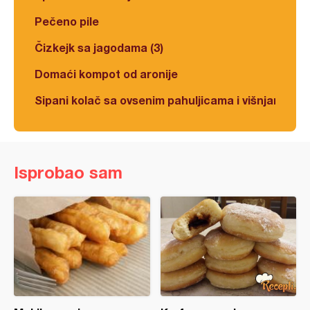
Pečeno pile
Čizkejk sa jagodama (3)
Domaći kompot od aronije
Sipani kolač sa ovsenim pahuljicama i višnjama
Isprobao sam