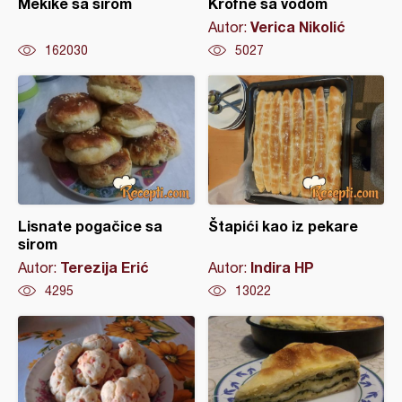
Mekike sa sirom
Krofne sa vodom
Verica Nikolić
Autor:
162030
5027
Lisnate pogačice sa
Štapići kao iz pekare
sirom
Terezija Erić
Indira HP
Autor:
Autor:
4295
13022