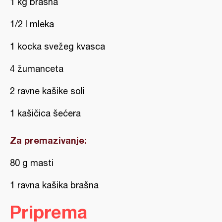
1 kg brašna
1/2 l mleka
1 kocka svežeg kvasca
4 žumanceta
2 ravne kašike soli
1 kašičica šećera
Za premazivanje:
80 g masti
1 ravna kašika brašna
Priprema