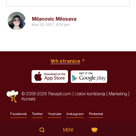
Milanovic Milosava
May 23, 2017, 8:24 pm
Vrh stranice
© 2009-2026 Recepti.com |
Uslovi korišćenja
|
Marketing
|
Kontakt
Facebook
Twitter
Youtube
Instagram
Pinterest
Site by:
HALO