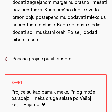
dodati zagrejanom margarinu brašno i mešati
bez prestanka. Kada brašno dobije svetlo-
braon boju postepeno mu dodavati mleko uz
neprestano mešanje. Kada se masa sjedini
dodati so i muskatni orah. Po želji dodati
bibera u sos.
Pečene projice puniti sosom.
SAVET
Projice su kao pamuk meke. Prilog može
paradajz ili neka druga salata po Vašoj
želji... Prijatno! ❤