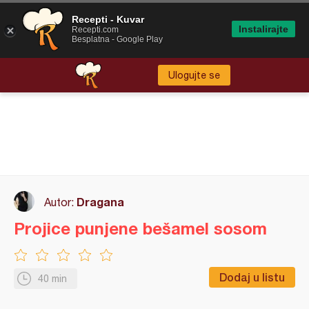
Recepti - Kuvar
Instalirajte
Recepti.com
Besplatna - Google Play
Ulogujte se
Dragana
Autor:
Projice punjene bešamel sosom
Dodaj u listu
40 min