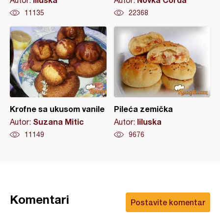
Autor:
Autor:
11135
22368
Krofne sa ukusom vanile
Pileća zemička
Suzana Mitic
liluska
Autor:
Autor:
11149
9676
Komentari
Postavite komentar