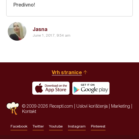
Predivno!
Jasna
June 1, 2017, 9:54 am
Vrh stranice
© 2009-2026 Recepti.com |
Uslovi korišćenja
|
Marketing
|
Kontakt
Facebook
Twitter
Youtube
Instagram
Pinterest
Site by:
HALO