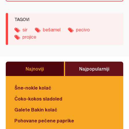
TAGOVI
sir
bešamel
pecivo
projice
Najnoviji
Najpopularniji
Šne-nokle kolač
Čoko-kokos sladoled
Galete Bakin kolač
Pohovane pečene paprike