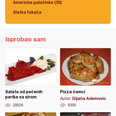
Americke palačinke (30)
Slatka fokača
Isprobao sam
Salata od pečenih
Pizza čamci
parika sa sirom
Dijana Ademovic
Autor:
28026
9305