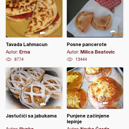
Tavada Lahmacun
Posne pancerote
Erna
Milica Beatovic
Autor:
Autor:
8774
13444
Jastučići sa jabukama
Punjene začinjene
lepinje
liluska
Novka Ćorda