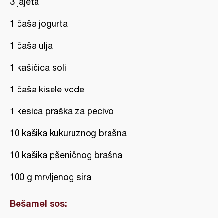
3 jajeta
1 čaša jogurta
1 čaša ulja
1 kašičica soli
1 čaša kisele vode
1 kesica praška za pecivo
10 kašika kukuruznog brašna
10 kašika pšeničnog brašna
100 g mrvljenog sira
Bešamel sos: