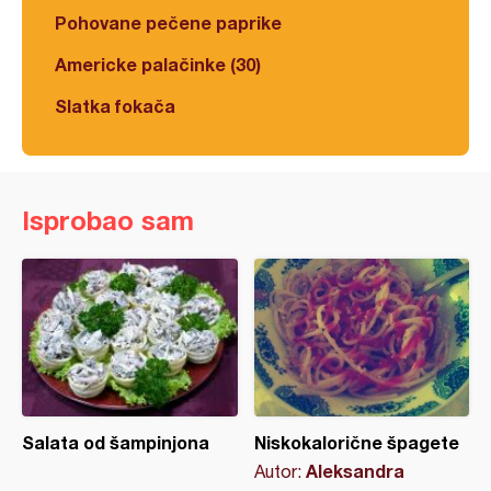
Pohovane pečene paprike
Americke palačinke (30)
Slatka fokača
Isprobao sam
Salata od šampinjona
Niskokalorične špagete
Aleksandra
Autor: