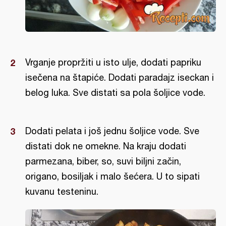
Vrganje propržiti u isto ulje, dodati papriku
isečena na štapiće. Dodati paradajz iseckan i
belog luka. Sve distati sa pola šoljice vode.
Dodati pelata i još jednu šoljice vode. Sve
distati dok ne omekne. Na kraju dodati
parmezana, biber, so, suvi biljni začin,
origano, bosiljak i malo šećera. U to sipati
kuvanu testeninu.