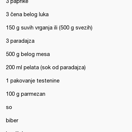
3 paprike
3 čena belog luka
150 g suvih vrganja ili (500 g svezih)
3 paradajza
500 g belog mesa
200 ml pelata (sok od paradajza)
1 pakovanje testenine
100 g parmezan
so
biber