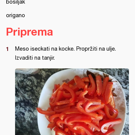
bosiljak
origano
Priprema
Meso iseckati na kocke. Propržiti na ulje.
Izvaditi na tanjir.