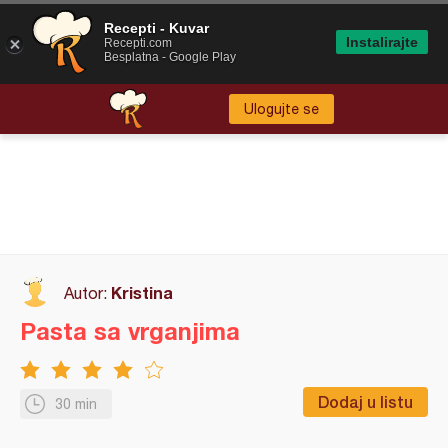
Recepti - Kuvar
Instalirajte
Recepti.com
Besplatna - Google Play
Ulogujte se
Kristina
Autor:
Pasta sa vrganjima
Dodaj u listu
30 min