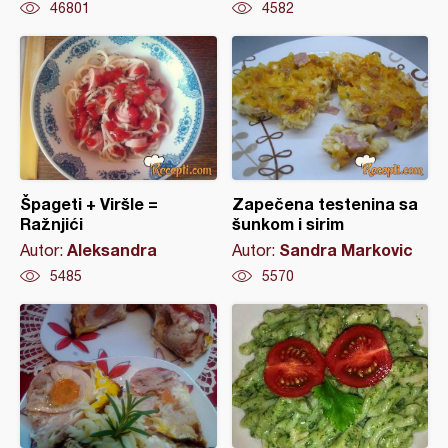
46801
4582
Špageti + Viršle =
Zapečena testenina sa
Ražnjići
šunkom i sirim
Aleksandra
Sandra Markovic
Autor:
Autor:
5485
5570