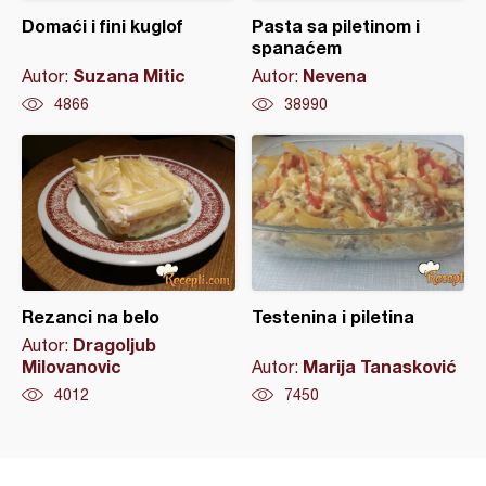
Domaći i fini kuglof
Pasta sa piletinom i
spanaćem
Suzana Mitic
Nevena
Autor:
Autor:
4866
38990
Rezanci na belo
Testenina i piletina
Dragoljub
Autor:
Milovanovic
Marija Tanasković
Autor:
4012
7450