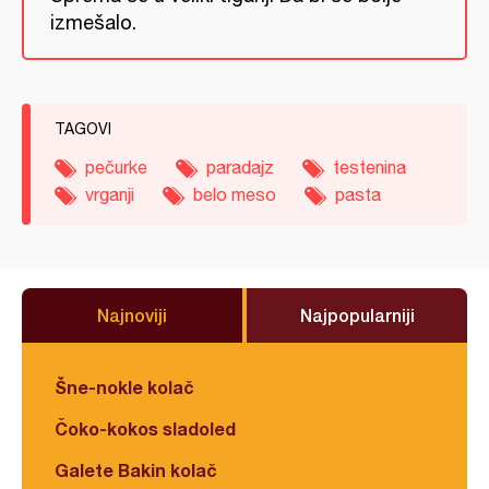
izmešalo.
TAGOVI
pečurke
paradajz
testenina
vrganji
belo meso
pasta
Najnoviji
Najpopularniji
Šne-nokle kolač
Čoko-kokos sladoled
Galete Bakin kolač