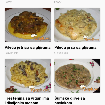
Sosovi
Sosovi
Pileća jetrica sa gljivama
Pileća prsa sa gljivama
Glavna jela
Glavna jela
Tjestenina sa vrganjima
Šumske gljive sa
i dimljenim mesom
pavlakom