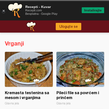
Recepti - Kuvar
Instalirajte
Recepti.com
Besplatna - Google Play
Ulogujte se
Vrganji
Kremasta testenina sa
Pileći file sa povrćem i
mesom i vrganjima
prinčem
Glavna jela
Glavna jela