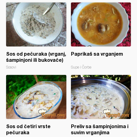
Sos od pečuraka (vrganj,
Paprikaš sa vrganjem
šampinjoni ili bukovače)
Sosovi
Supe i Čorbe
Sos od četiri vrste
Preliv sa šampinjonima i
pečuraka
suvim vrganjima