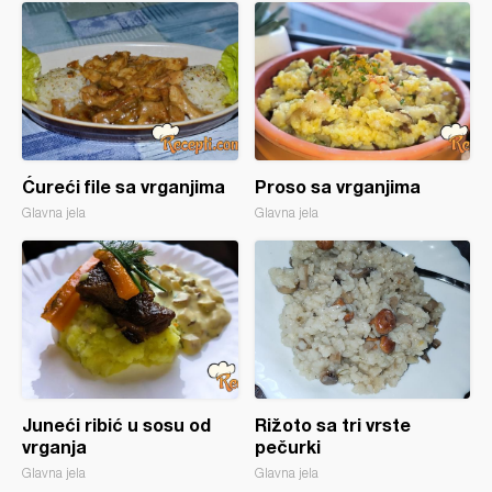
Ćureći file sa vrganjima
Proso sa vrganjima
Glavna jela
Glavna jela
Juneći ribić u sosu od
Rižoto sa tri vrste
vrganja
pečurki
Glavna jela
Glavna jela