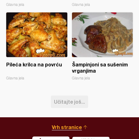
Glavna jela
Glavna jela
Pileća krilca na povrću
Šampinjoni sa sušenim
vrganjima
Glavna jela
Glavna jela
Učitajte još...
Vrh stranice