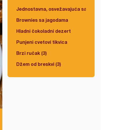
Jednostavna, osvežavajuća salata
Brownies sa jagodama
Hladni čokoladni dezert
Punjeni cvetovi tikvica
Brzi ručak (3)
Džem od breskvi (3)