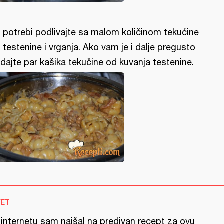
 potrebi podlivajte sa malom količinom tekućine
 testenine i vrganja. Ako vam je i dalje pregusto
dajte par kašika tekučine od kuvanja testenine.
VET
 internetu sam naišal na predivan recept za ovu