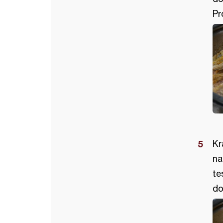
Pr
Kr
na
te
do