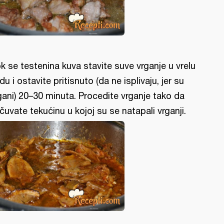
k se testenina kuva stavite suve vrganje u vrelu
du i ostavite pritisnuto (da ne isplivaju, jer su
gani) 20–30 minuta. Procedite vrganje tako da
čuvate tekućinu u kojoj su se natapali vrganji.