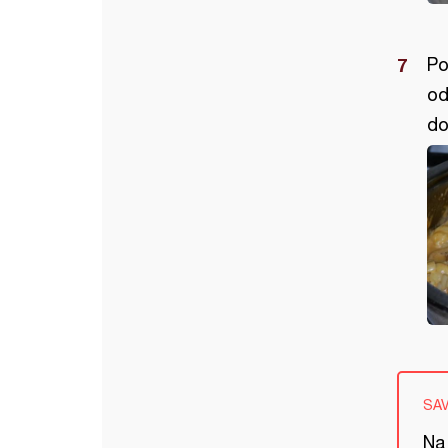
Po
od
do
SA
Na