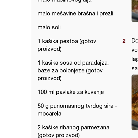
malo mešavine brašna i prezli
malo soli
Do
1 kašika pestoa (gotov
proizvod)
vo
la
1 kašika sosa od paradajza,
sa
baze za bolonjeze (gotov
proizvod)
100 ml pavlake za kuvanje
50 g punomasnog tvrdog sira -
mocarela
2 kašike ribanog parmezana
(gotov proizvod)