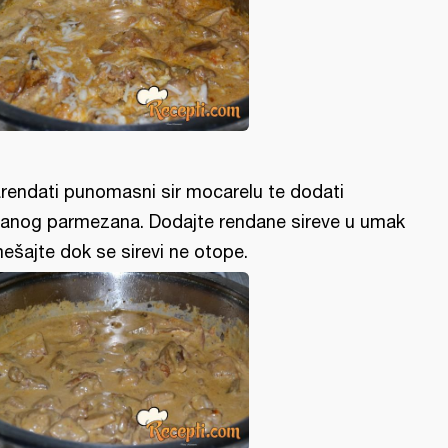
rendati punomasni sir mocarelu te dodati
banog parmezana. Dodajte rendane sireve u umak
mešajte dok se sirevi ne otope.