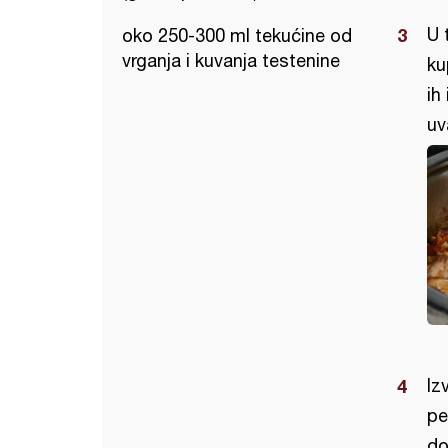
U 
oko 250-300 ml tekućine od
vrganja i kuvanja testenine
ku
ih
uv
Iz
pe
do