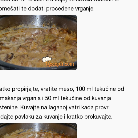
omešati te dodati proceđene vrganje.
atko propirjajte, vratite meso, 100 ml tekućine od
makanja vrganja i 50 ml tekučine od kuvanja
stenine. Kuvajte na laganoj vatri kada provri
dajte pavlaku za kuvanje i kratko prokuvajte.