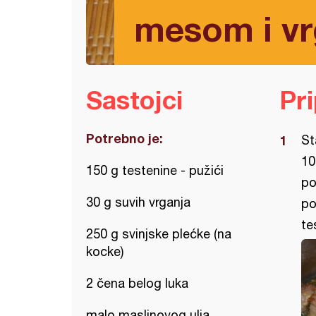
mesom i vr
Sastojci
Pr
Potrebno je:
St
10
150 g testenine - pužići
po
30 g suvih vrganja
po
te
250 g svinjske plećke (na
kocke)
2 čena belog luka
malo maslinovog ulja