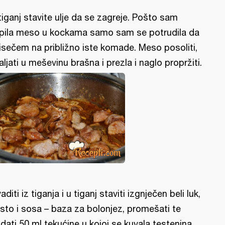
tiganj stavite ulje da se zagreje. Pošto sam
pila meso u kockama samo sam se potrudila da
 isečem na približno iste komade. Meso posoliti,
aljati u meševinu brašna i prezla i naglo propržiti.
vaditi iz tiganja i u tiganj staviti izgnječen beli luk,
sto i sosa – baza za bolonjez, promešati te
dati 50 ml tekućine u kojoj se kuvala testenina.