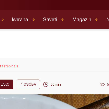
Ishrana
Saveti
Magazin
testenina s
LAKO
4
OSOBA
60 min
5