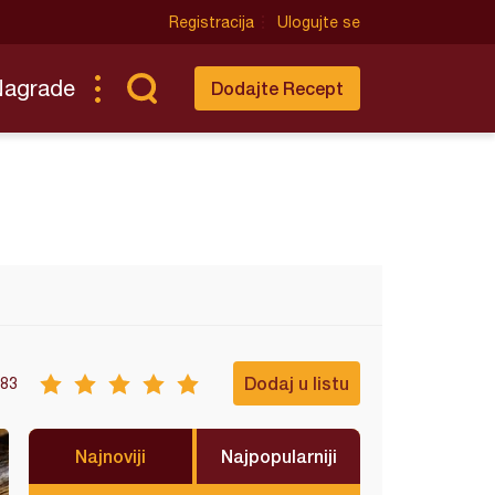
Registracija
Ulogujte se
Nagrade
Dodajte Recept
Dodaj u listu
83
Najnoviji
Najpopularniji