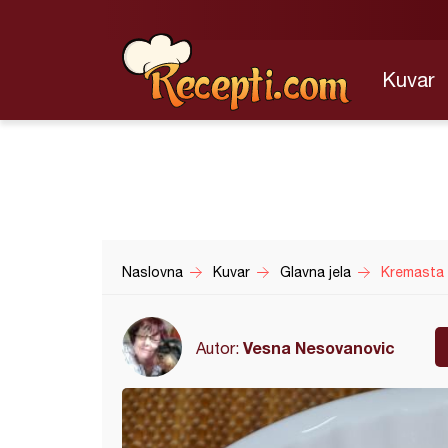
Kuvar
Naslovna
Kuvar
Glavna jela
Kremasta 
Vesna Nesovanovic
Autor: