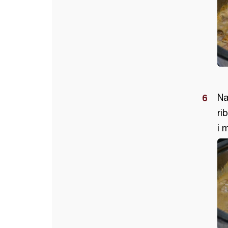
Na
ri
i 