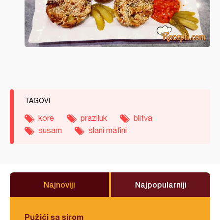
TAGOVI
kore
praziluk
blitva
susam
slani mafini
Najnoviji
Najpopularniji
Pužići sa sirom