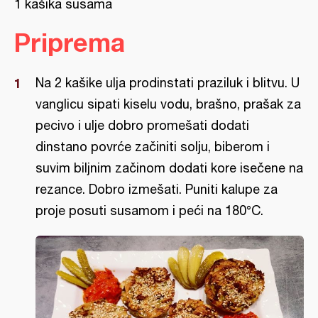
1 kašika susama
Priprema
Na 2 kašike ulja prodinstati praziluk i blitvu. U
vanglicu sipati kiselu vodu, brašno, prašak za
pecivo i ulje dobro promešati dodati
dinstano povrće začiniti solju, biberom i
suvim biljnim začinom dodati kore isečene na
rezance. Dobro izmešati. Puniti kalupe za
proje posuti susamom i peći na 180°C.