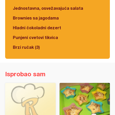
Jednostavna, osvežavajuća salata
Brownies sa jagodama
Hladni čokoladni dezert
Punjeni cvetovi tikvica
Brzi ručak (3)
Isprobao sam