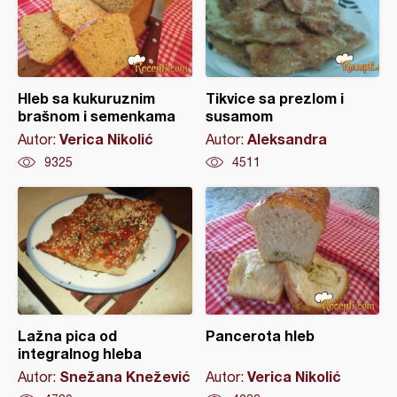
Hleb sa kukuruznim
Tikvice sa prezlom i
brašnom i semenkama
susamom
Verica Nikolić
Aleksandra
Autor:
Autor:
9325
4511
Lažna pica od
Pancerota hleb
integralnog hleba
Snežana Knežević
Verica Nikolić
Autor:
Autor: