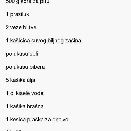
500 g kora za pitu
1 praziluk
2 veze blitve
1 kašičica suvog biljnog začina
po ukusu soli
po ukusu bibera
5 kašika ulja
1 dl kisele vode
1 kašika brašna
1 kesica praška za pecivo