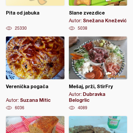
Pita od jabuka
Slane zvezdice
Snežana Knežević
Autor:
25330
5038
Verenička pogača
Mešaj, prži, StirFry
Dubravka
Autor:
Suzana Mitic
Belogrlic
Autor:
6036
4089