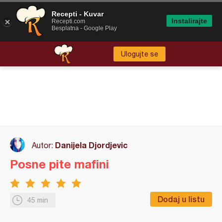
Recepti - Kuvar
Instalirajte
Recepti.com
Besplatna - Google Play
Ulogujte se
Danijela Djordjevic
Autor:
Posne pite mafini
Dodaj u listu
45 min