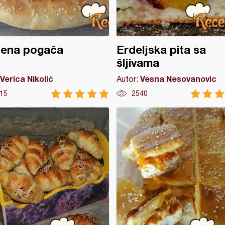
jena pogača
Erdeljska pita sa
šljivama
Verica Nikolić
Vesna Nesovanovic
Autor:
15
2540