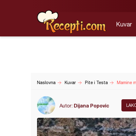
Kuvar
Naslovna
Kuvar
Pite i Testa
Mamine m
Dijana Popovic
Autor:
LAK