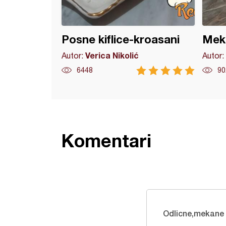
Posne kiflice-kroasani
Meka
Verica Nikolić
Autor:
Autor:
6448
90
Komentari
Odlicne,mekane 