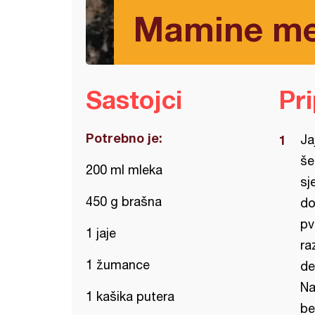
Mamine mek
Sastojci
Pr
Potrebno je:
Ja
še
200 ml mleka
sj
450 g brašna
do
pv
1 jaje
ra
1 žumance
de
Na
1 kašika putera
be