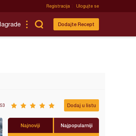
Registracija
Ulogujte se
Nagrade
Dodajte Recept
Dodaj u listu
53
Najnoviji
Najpopularniji