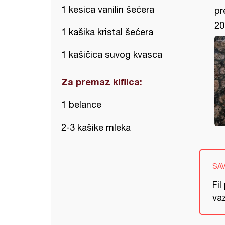
1 kesica vanilin šećera
pr
20
1 kašika kristal šećera
1 kašičica suvog kvasca
Za premaz kiflica:
1 belance
2-3 kašike mleka
SA
Fil
va