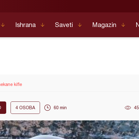
Ishrana
Saveti
Magazin
ekane kifle
O
4
OSOBA
60 min
45