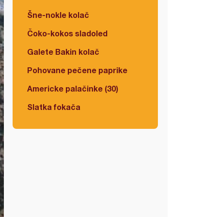
Šne-nokle kolač
Čoko-kokos sladoled
Galete Bakin kolač
Pohovane pečene paprike
Americke palačinke (30)
Slatka fokača