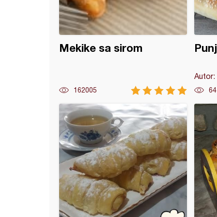
Mekike sa sirom
Pun
Autor:
162005
64
la bez kvasca