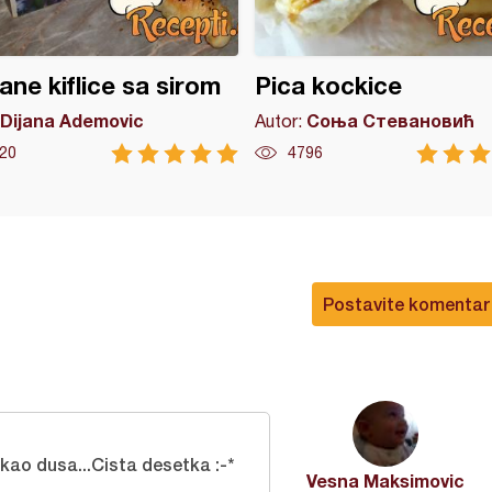
ne kiflice sa sirom
Pica kockice
Dijana Ademovic
Соња Стевановић
Autor:
20
4796
Postavite komentar
kao dusa...Cista desetka :-*
Vesna Maksimovic