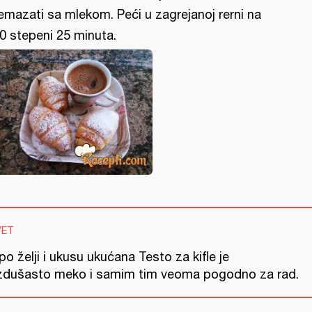
emazati sa mlekom. Peći u zagrejanoj rerni na
0 stepeni 25 minuta.
VET
 po želji i ukusu ukućana Testo za kifle je
zdušasto meko i samim tim veoma pogodno za rad.