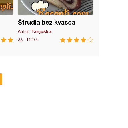
Štrudla bez kvasca
Tanjuška
Autor:
11773