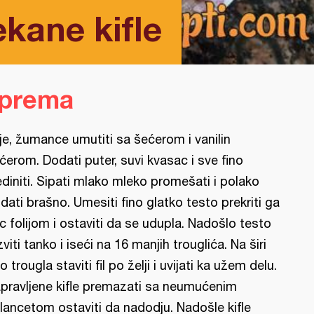
ane kifle
iprema
je, žumance umutiti sa šećerom i vanilin
ćerom. Dodati puter, suvi kvasac i sve fino
ediniti. Sipati mlako mleko promešati i polako
dati brašno. Umesiti fino glatko testo prekriti ga
c folijom i ostaviti da se udupla. Nadošlo testo
zviti tanko i iseći na 16 manjih trouglića. Na širi
o trougla staviti fil po želji i uvijati ka užem delu.
pravljene kifle premazati sa neumućenim
lancetom ostaviti da nadodju. Nadošle kifle