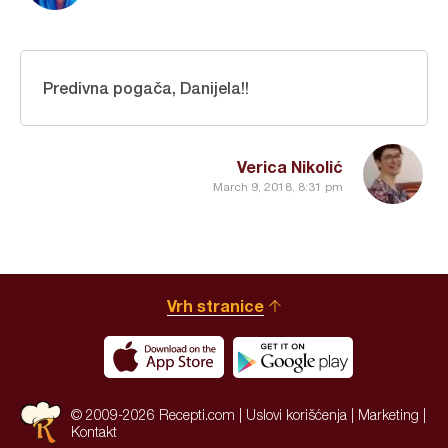
Predivna pogača, Danijela!!
Verica Nikolić
March 9, 2018, 8:31 pm
Vrh stranice
© 2009-2026 Recepti.com |
Uslovi korišćenja
|
Marketing
|
Kontakt