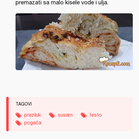
premazati sa malo kisele vode i ulja.
TAGOVI
praziluk
susam
testo
pogača