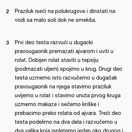
Praziluk iseći na polukrugove i dinstati na
vodi sa malo soli dok ne omekša.
Prvi deo testa razvući u dugacki
pravougaonik premazati ajvarom i uviti u
rolat. Dobijen rolat staviti u tepsiju
(podmazati uljem) spojimo u krug. Drugi deo
testa uzmemo isto razvučemo u dugačak
pravougaonik na njega stavimo praziluk
uvijemo u rolat i stavimo unuta prvog kruga
uzmemo makaze i sečemo kriške i
prebacimo preko rolata od ajvara. Treći deo
testa podelimo na dva dela i razvučemo u
dva valjka koja ispletemo jedan oko drugog i