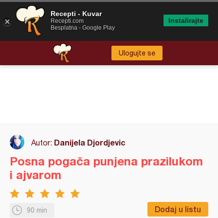
Recepti - Kuvar
Instalirajte
Recepti.com
Besplatna - Google Play
Ulogujte se
Danijela Djordjevic
Autor:
Posna pogača punjena prazilukom
i ajvarom
Dodaj u listu
90 min