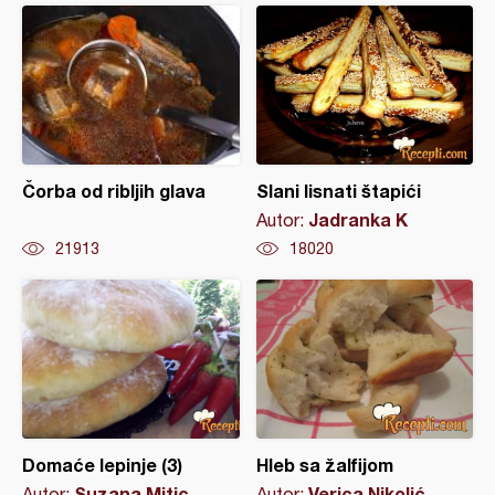
Čorba od ribljih glava
Slani lisnati štapići
Jadranka K
Autor:
21913
18020
Domaće lepinje (3)
Hleb sa žalfijom
Suzana Mitic
Verica Nikolić
Autor:
Autor: