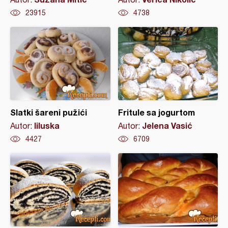
23915
4738
Slatki šareni pužići
Fritule sa jogurtom
liluska
Jelena Vasić
Autor:
Autor:
4427
6709