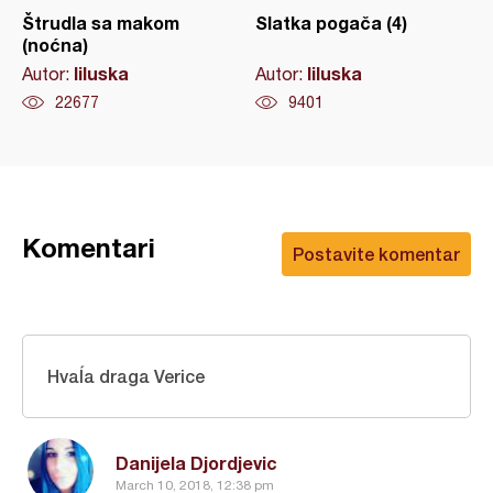
Štrudla sa makom
Slatka pogača (4)
(noćna)
liluska
liluska
Autor:
Autor:
22677
9401
Komentari
Postavite komentar
Hvaĺa draga Verice
Danijela Djordjevic
March 10, 2018, 12:38 pm