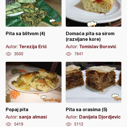
Pita sa blitvom (4)
Domaća pita sa sirom
(razvijane kore)
Terezija Erić
Tomislav Borović
Autor:
Autor:
3500
7641
Popaj pita
Pita sa orasima (5)
sanja almasi
Danijela Djordjevic
Autor:
Autor:
5419
5112