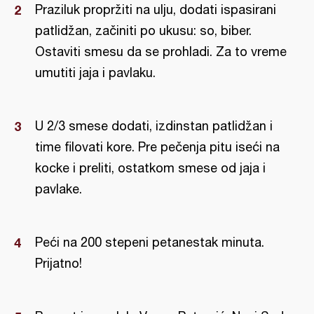
Praziluk propržiti na ulju, dodati ispasirani
patlidžan, začiniti po ukusu: so, biber.
Ostaviti smesu da se prohladi. Za to vreme
umutiti jaja i pavlaku.
U 2/3 smese dodati, izdinstan patlidžan i
time filovati kore. Pre pečenja pitu iseći na
kocke i preliti, ostatkom smese od jaja i
pavlake.
Peći na 200 stepeni petanestak minuta.
Prijatno!