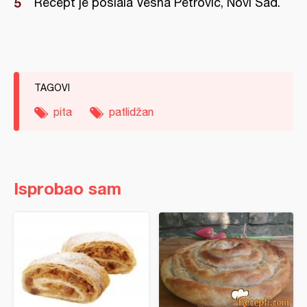
Recept je poslala Vesna Petrović, Novi Sad.
TAGOVI
pita
patlidžan
Isprobao sam