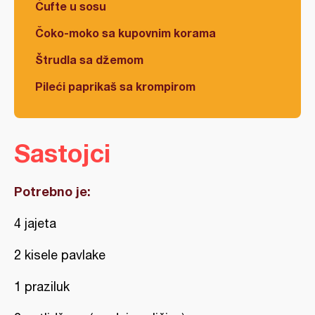
Ćufte u sosu
Čoko-moko sa kupovnim korama
Štrudla sa džemom
Pileći paprikaš sa krompirom
Sastojci
Potrebno je:
4 jajeta
2 kisele pavlake
1 praziluk