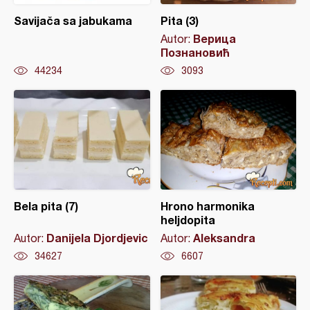
Savijača sa jabukama
Pita (3)
Верица
Autor:
Познановић
44234
3093
Bela pita (7)
Hrono harmonika
heljdopita
Danijela Djordjevic
Aleksandra
Autor:
Autor:
34627
6607