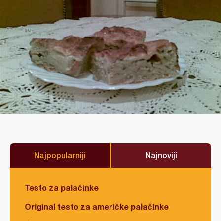
Najpopularniji
Najnoviji
Testo za palačinke
Original testo za američke palačinke