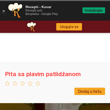
Recepti - Kuvar
Instalirajte
Recepti.com
Besplatna - Google Play
Ulogujte se
Pita sa plavim patlidžanom
Dodaj u listu