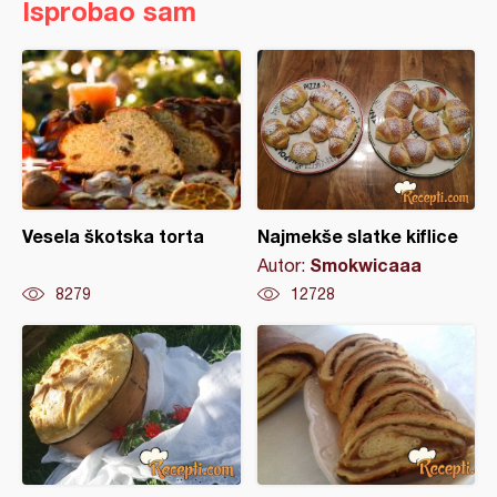
Isprobao sam
Vesela škotska torta
Najmekše slatke kiflice
Smokwicaaa
Autor:
8279
12728