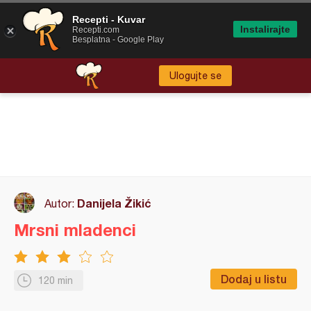
Recepti - Kuvar
Instalirajte
Recepti.com
Besplatna - Google Play
Ulogujte se
Danijela Žikić
Autor:
Mrsni mladenci
Dodaj u listu
120 min