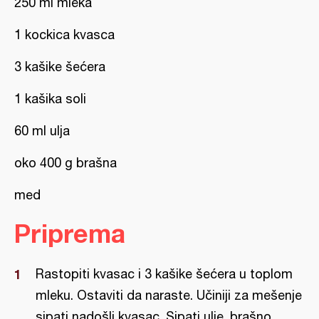
250 ml mleka
1 kockica kvasca
3 kašike šećera
1 kašika soli
60 ml ulja
oko 400 g brašna
med
Priprema
Rastopiti kvasac i 3 kašike šećera u toplom
mleku. Ostaviti da naraste. Učiniji za mešenje
sipati nadošli kvasac. Sipati ulje, brašno,