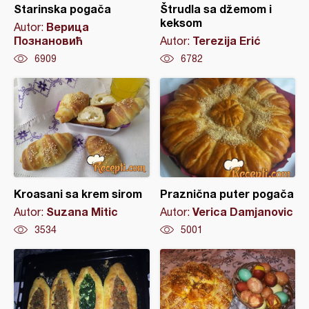
Starinska pogača
Štrudla sa džemom i
keksom
Верица
Autor:
Познановић
Terezija Erić
Autor:
6909
6782
Kroasani sa krem sirom
Praznična puter pogača
Suzana Mitic
Verica Damjanovic
Autor:
Autor:
3534
5001