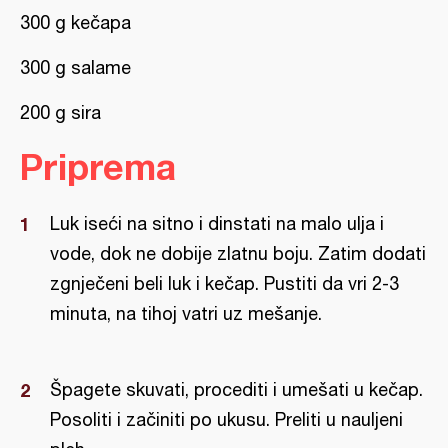
300 g kečapa
300 g salame
200 g sira
Priprema
Luk iseći na sitno i dinstati na malo ulja i
vode, dok ne dobije zlatnu boju. Zatim dodati
zgnječeni beli luk i kečap. Pustiti da vri 2-3
minuta, na tihoj vatri uz mešanje.
Špagete skuvati, procediti i umešati u kečap.
Posoliti i začiniti po ukusu. Preliti u nauljeni