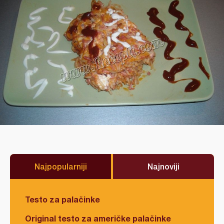
Najpopularniji
Najnoviji
Testo za palačinke
Original testo za američke palačinke