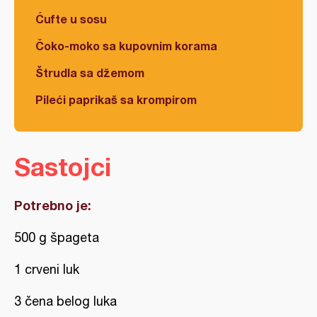
Ćufte u sosu
Čoko-moko sa kupovnim korama
Štrudla sa džemom
Pileći paprikaš sa krompirom
Sastojci
Potrebno je:
500 g špageta
1 crveni luk
3 čena belog luka