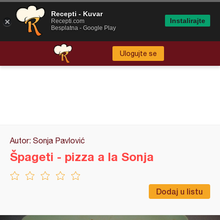
Recepti - Kuvar
Instalirajte
Recepti.com
Besplatna - Google Play
Ulogujte se
Autor: Sonja Pavlović
Špageti - pizza a la Sonja
Dodaj u listu