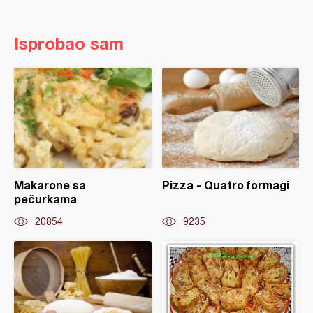
Isprobao sam
Makarone sa
Pizza - Quatro formagi
pečurkama
20854
9235