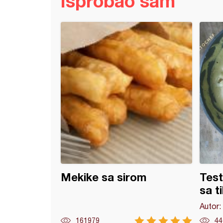
Isprobao sam
ne mekike (2)
Mekike sa sirom
Test
sa t
Autor:
161979
44