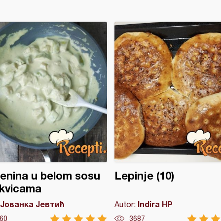
enina u belom sosu
Lepinje (10)
ikvicama
Јованка Јевтић
Indira HP
Autor:
60
3687