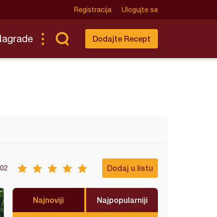
Registracija
Ulogujte se
Nagrade
Dodajte Recept
Dodaj u listu
02
Najnoviji
Najpopularniji