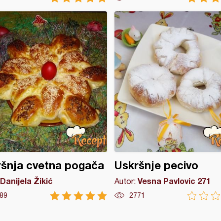
šnja cvetna pogača
Uskršnje pecivo
Danijela Žikić
Vesna Pavlovic 271
Autor:
89
2771