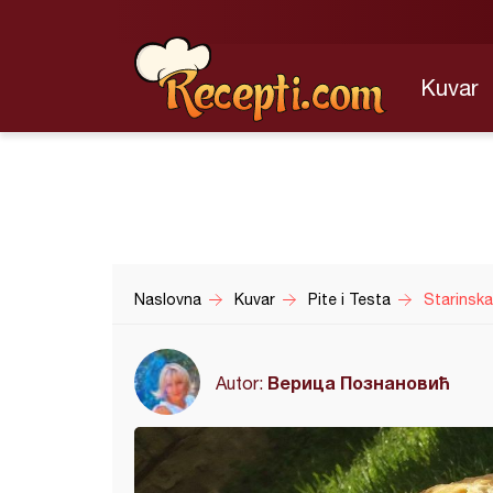
Kuvar
Naslovna
Kuvar
Pite i Testa
Starinsk
Верица Познановић
Autor: