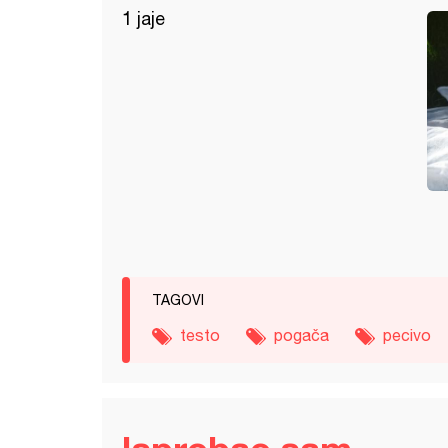
1 jaje
TAGOVI
testo
pogača
pecivo