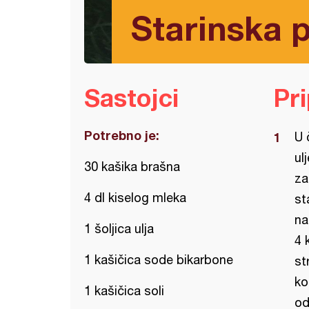
Starinska 
Sastojci
Pr
Potrebno je:
U 
ul
30 kašika brašna
za
4 dl kiselog mleka
st
na
1 šoljica ulja
4 
1 kašičica sode bikarbone
st
ko
1 kašičica soli
od