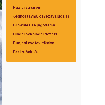
Pužići sa sirom
Jednostavna, osvežavajuća salata
Brownies sa jagodama
Hladni čokoladni dezert
Punjeni cvetovi tikvica
Brzi ručak (3)