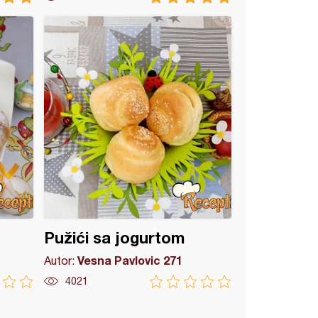
Pužići sa jogurtom
Vesna Pavlovic 271
Autor:
4021