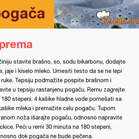
pogača
iprema
činiju stavite brašno, so, sodu bikarbonu, dodajte
je, jaje i kiselo mleko. Umesiti testo da se ne lepi
 ruke. Tepsiju podmažite pospite brašnom i
avite u tepsiju rastanjenu pogaču. Rernu zagrejte
 180 stepeni. 4 kašike hladne vode pomešati sa
kašike mleka i premažite celu pogaču. Tupom
ranom noža išarajte pogaču, odnosno napravite
ckice. Peći u rerni 30 minuta na 180 stepeni,
nosno dok pogača ne bude pečena.