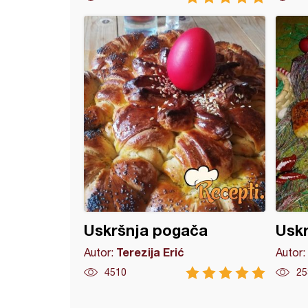
i sa jogurtom
Uskršnja pogača
Uskr
Terezija Erić
Autor:
Autor:
4510
25