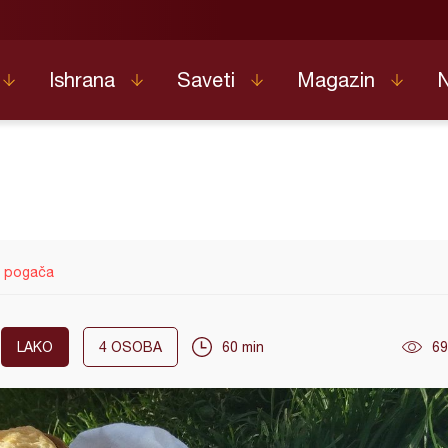
Ishrana
Saveti
Magazin
a pogača
LAKO
4
OSOBA
60 min
69