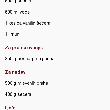
600 g šećera
600 ml vode
1 kesica vanilin šećera
1 limun
Za premazivanje:
250 g posnog margarina
Za nadev:
500 g mlevenih oraha
400 g šećera
I još: