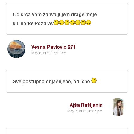
Od srca vam zahvaljujem drage moje
kulinarke.Pozdrav
Vesna Pavlovic 271
May 8, 2020, 7:28 am
Sve postupno objašnjeno, odlično
Ajša Rašljanin
May 7, 2020, 8:27 pm