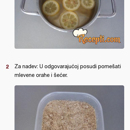
Za nadev: U odgovarajućoj posudi pomešati
mlevene orahe i šećer.