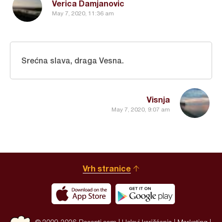
Verica Damjanovic
May 7, 2020, 11:36 am
Srećna slava, draga Vesna.
Visnja
May 7, 2020, 9:07 am
Vrh stranice