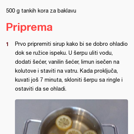
500 g tankih kora za baklavu
Priprema
Prvo pripremiti sirup kako bi se dobro ohladio
dok se ružice ispeku. U šerpu uliti vodu,
dodati šećer, vanilin šećer, limun isečen na
kolutove i staviti na vatru. Kada proključa,
kuvati još 7 minuta, skloniti šerpu sa ringle i
ostaviti da se ohladi.