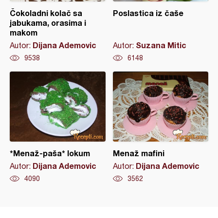
Čokoladni kolač sa
Poslastica iz čaše
jabukama, orasima i
makom
Dijana Ademovic
Suzana Mitic
Autor:
Autor:
9538
6148
*Menaž-paša* lokum
Menaž mafini
Dijana Ademovic
Dijana Ademovic
Autor:
Autor:
4090
3562