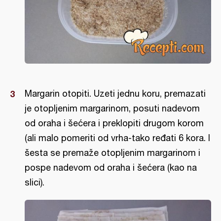
Margarin otopiti. Uzeti jednu koru, premazati
je otopljenim margarinom, posuti nadevom
od oraha i šećera i preklopiti drugom korom
(ali malo pomeriti od vrha-tako ređati 6 kora. I
šesta se premaže otopljenim margarinom i
pospe nadevom od oraha i šećera (kao na
slici).