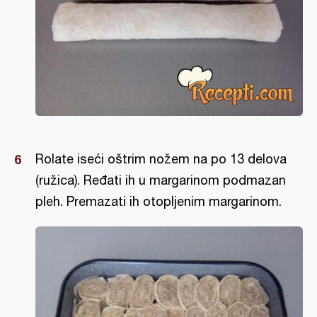
Rolate iseći oštrim nožem na po 13 delova
(ružica). Ređati ih u margarinom podmazan
pleh. Premazati ih otopljenim margarinom.