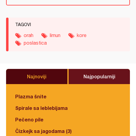
TAGOVI
orah
limun
kore
poslastica
Najnoviji
Najpopularniji
Plazma šnite
Spirale sa leblebijama
Pečeno pile
Čizkejk sa jagodama (3)