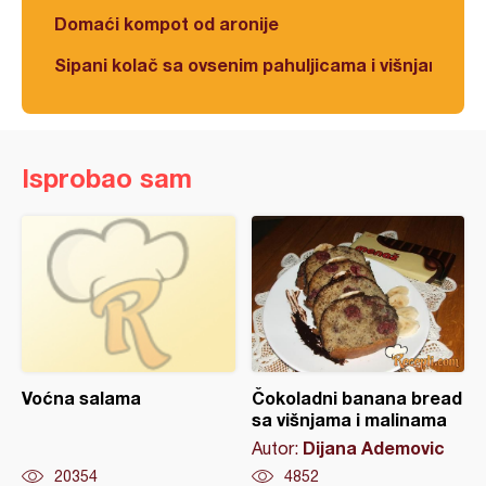
Domaći kompot od aronije
Sipani kolač sa ovsenim pahuljicama i višnjama
Isprobao sam
Voćna salama
Čokoladni banana bread
sa višnjama i malinama
Dijana Ademovic
Autor:
20354
4852