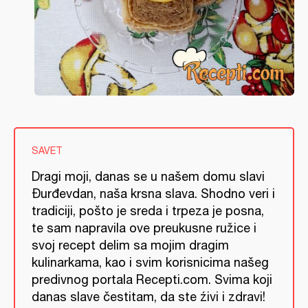
SAVET
Dragi moji, danas se u našem domu slavi
Đurđevdan, naša krsna slava. Shodno veri i
tradiciji, pošto je sreda i trpeza je posna,
te sam napravila ove preukusne ružice i
svoj recept delim sa mojim dragim
kulinarkama, kao i svim korisnicima našeg
predivnog portala Recepti.com. Svima koji
danas slave čestitam, da ste źivi i zdravi!