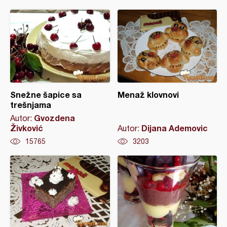
Snežne šapice sa
Menaž klovnovi
trešnjama
Gvozdena
Autor:
Živković
Dijana Ademovic
Autor:
15765
3203