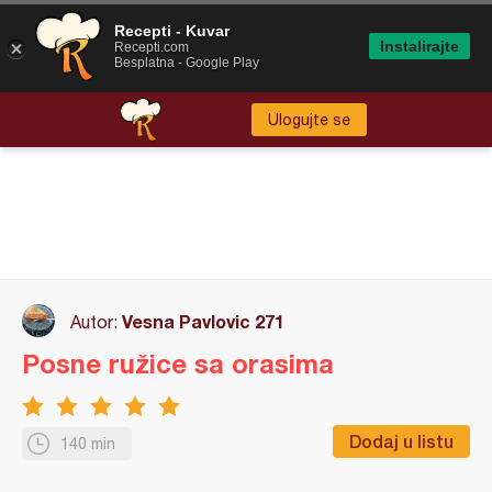
Recepti - Kuvar
Instalirajte
Recepti.com
Besplatna - Google Play
Ulogujte se
Vesna Pavlovic 271
Autor:
Posne ružice sa orasima
Dodaj u listu
140 min