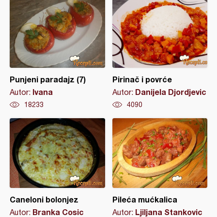
Punjeni paradajz (7)
Pirinač i povrće
Ivana
Danijela Djordjevic
Autor:
Autor:
18233
4090
Caneloni bolonjez
Pileća mućkalica
Branka Cosic
Ljiljana Stankovic
Autor:
Autor: