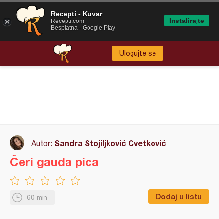
Recepti - Kuvar
Instalirajte
Recepti.com
Besplatna - Google Play
Ulogujte se
Sandra Stojiljković Cvetković
Autor:
Čeri gauda pica
Dodaj u listu
60 min