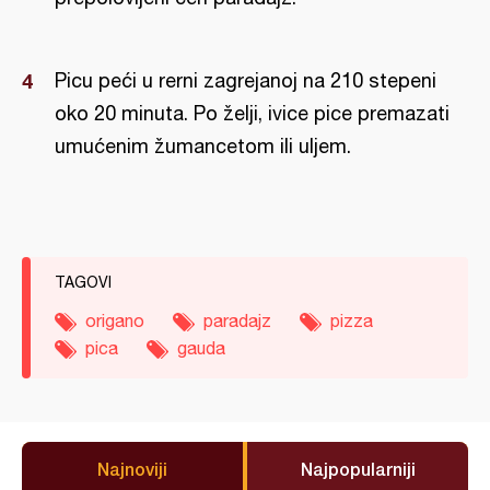
Picu peći u rerni zagrejanoj na 210 stepeni
oko 20 minuta. Po želji, ivice pice premazati
umućenim žumancetom ili uljem.
TAGOVI
origano
paradajz
pizza
pica
gauda
Najnoviji
Najpopularniji