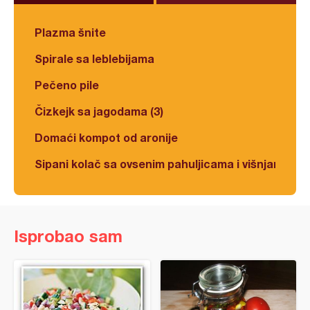
Plazma šnite
Spirale sa leblebijama
Pečeno pile
Čizkejk sa jagodama (3)
Domaći kompot od aronije
Sipani kolač sa ovsenim pahuljicama i višnjama
Isprobao sam