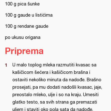
100 g pica šunke
100 g gaude u listićima
100 g rendane gaude
po ukusu origana
Priprema
U malo toplog mleka razmutiti kvasac sa
kašičicom šećera i kašičicom brašna i
ostaviti nekoliko minuta da nadođe. Brašno
prosejati, pa mu dodati nadošli kvasac, jaje,
preostalo mleko, ulje i so na kraju. Umesiti
glatko testo, sa svih strana ga premazati
uljem i staviti oko pola sata da nadođe.