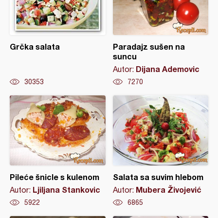
Grčka salata
Paradajz sušen na
suncu
Dijana Ademovic
Autor:
30353
7270
Pileće šnicle s kulenom
Salata sa suvim hlebom
Ljiljana Stankovic
Mubera Živojević
Autor:
Autor:
5922
6865