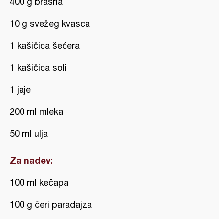
400 g brašna
10 g svežeg kvasca
1 kašičica šećera
1 kašičica soli
1 jaje
200 ml mleka
50 ml ulja
Za nadev:
100 ml kečapa
100 g čeri paradajza