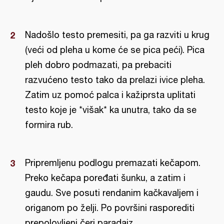
Nadošlo testo premesiti, pa ga razviti u krug
(veći od pleha u kome će se pica peći). Pica
pleh dobro podmazati, pa prebaciti
razvućeno testo tako da prelazi ivice pleha.
Zatim uz pomoć palca i kažiprsta uplitati
testo koje je *višak* ka unutra, tako da se
formira rub.
Pripremljenu podlogu premazati kečapom.
Preko kečapa poređati šunku, a zatim i
gaudu. Sve posuti rendanim kačkavaljem i
origanom po želji. Po površini rasporediti
prepolovljeni čeri paradajz.