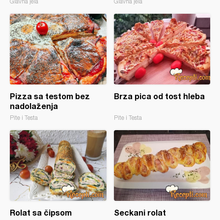
Glavna jela
Glavna jela
Pizza sa testom bez
Brza pica od tost hleba
nadolaženja
Pite i Testa
Pite i Testa
Rolat sa čipsom
Seckani rolat