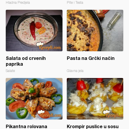
Hladna Predjela
Pite i Testa
Salata od crvenih
Pasta na Grčki način
paprika
Salate
Glavna jela
Pikantna rolovana
Krompir puslice u sosu