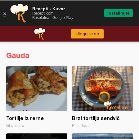
Recepti - Kuvar
Instalirajte
Recepti.com
Besplatna - Google Play
Ulogujte se
Gauda
Tortilje iz rerne
Brzi tortilja sendvič
Glavna jela
Pite i Testa