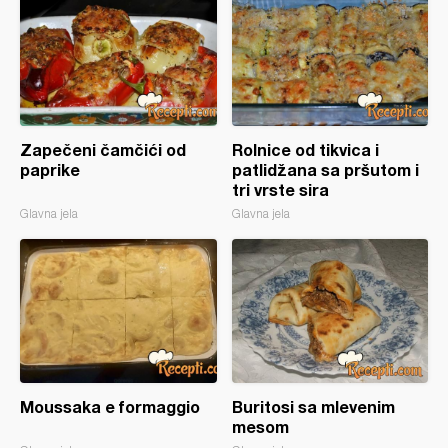
Zapečeni čamčići od
Rolnice od tikvica i
paprike
patlidžana sa pršutom i
tri vrste sira
Glavna jela
Glavna jela
Moussaka e formaggio
Buritosi sa mlevenim
mesom