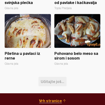
svinjska plećka
od pavlake i kačkavalja
Glavna jela
Topla Predjela
Piletina u pavlaci iz
Pohovano belo meso sa
rerne
sirom i sosom
Glavna jela
Glavna jela
Učitajte još...
Vrh stranice