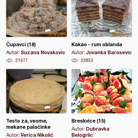
Čupavci (18)
Kakao - rum oblanda
Suzana Novakovic
Jovanka Barosevic
Autor:
Autor:
21977
22853
Testo za, veoma,
Breskvice (15)
mekane palačinke
Dubravka
Autor:
Verica Nikolić
Belogrlic
Autor: