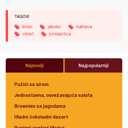
TAGOVI
limun
jabuke
baklava
cimet
poslastica
Najnoviji
Najpopularniji
Pužići sa sirom
Jednostavna, osvežavajuća salata
Brownies sa jagodama
Hladni čokoladni dezert
Punjeni cvetovi tikvica