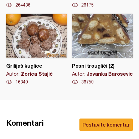
264436
26175
Grilijaš kuglice
Posni trouglići (2)
Zorica Stajić
Jovanka Barosevic
Autor:
Autor:
16340
36750
Komentari
Postavite komentar