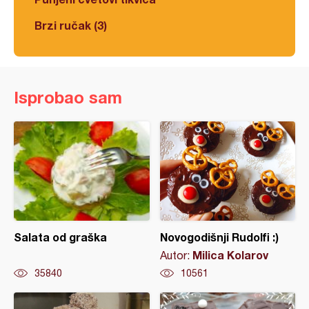
Brzi ručak (3)
Isprobao sam
Salata od graška
Novogodišnji Rudolfi :)
Milica Kolarov
Autor:
35840
10561