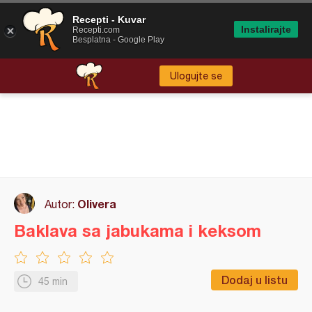
Recepti - Kuvar
Instalirajte
Recepti.com
Besplatna - Google Play
Ulogujte se
Olivera
Autor:
Baklava sa jabukama i keksom
Dodaj u listu
45 min