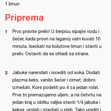
1 limun
Priprema
Prvo pravite preliv! U šerpicu sipajte vodu i
šećer, kada provri na laganoj vatri kuvati 10
minuta. Iseckati na kolutove limun i staviti u
preliv. Ostaviti da se ohladi sa strane.
Jabuke narendati i iscediti od soka. Dodati
plazma keks, vanilin šećer i cimet, dobro
izmešati. Kore podeliti po 4 za jedan rolat.
Prve tri premazujemo uljem, a na četvrtu na
jedan kraj u obliku valjka staviti 1/4 jabuka i
keksa, urolati i stavljati u pleh. Tako uraditi i