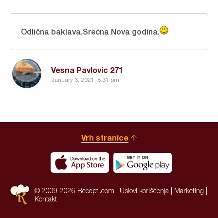
Odlična baklava.Srećna Nova godina.
Vesna Pavlovic 271
January 3, 2021, 8:31 pm
Vrh stranice
© 2009-2026 Recepti.com |
Uslovi korišćenja
|
Marketing
|
Kontakt