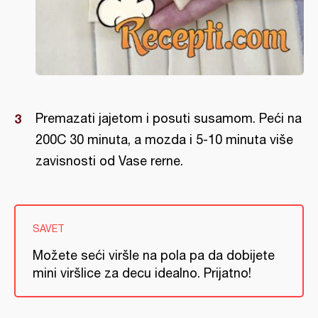
Premazati jajetom i posuti susamom. Peći na
200C 30 minuta, a mozda i 5-10 minuta više
zavisnosti od Vase rerne.
SAVET
Možete seći viršle na pola pa da dobijete
mini viršlice za decu idealno. Prijatno!