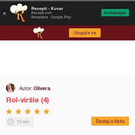
Recepti - Kuvar
Instalirajte
Recepti.com
Besplatna - Google Play
Ulogujte se
Olivera
Autor:
Rol-viršle (4)
Dodaj u listu
10 min