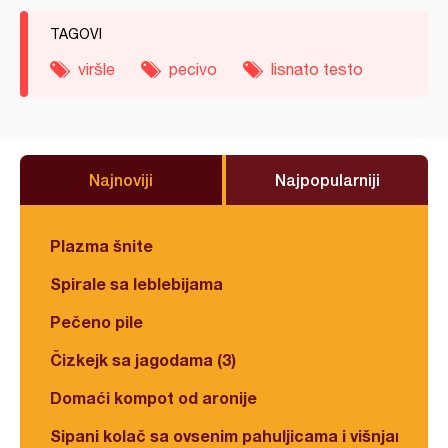
TAGOVI
viršle
pecivo
lisnato testo
Najnoviji
Najpopularniji
Plazma šnite
Spirale sa leblebijama
Pečeno pile
Čizkejk sa jagodama (3)
Domaći kompot od aronije
Sipani kolač sa ovsenim pahuljicama i višnjama