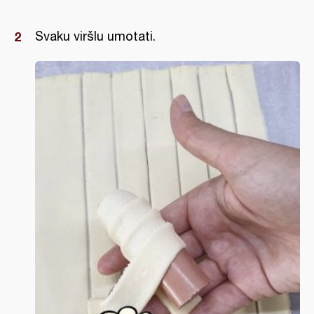
Svaku viršlu umotati.