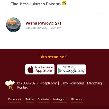
Fino-brzo i ukusno.Pozdrav.
Vesna Pavlovic 271
January 30, 2021, 9:07 pm
Vrh stranice
© 2009-2026 Recepti.com |
Uslovi korišćenja
|
Marketing
|
Kontakt
Facebook
Twitter
Youtube
Instagram
Pinterest