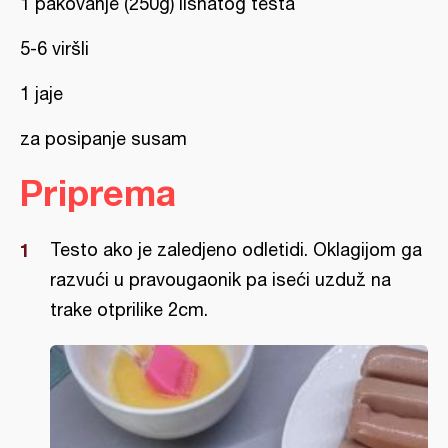
1 pakovanje (250g) lisnatog testa
5-6 viršli
1 jaje
za posipanje susam
Priprema
Testo ako je zaledjeno odletidi. Oklagijom ga
razvući u pravougaonik pa iseći uzduž na
trake otprilike 2cm.