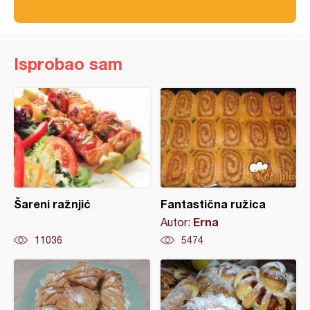
Isprobao sam
Šareni ražnjić
Fantastična ružica
Erna
Autor:
11036
5474