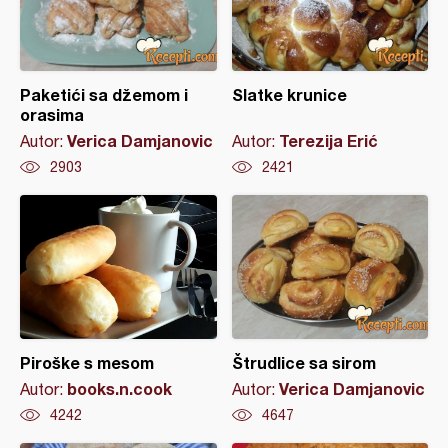
Paketići sa džemom i
Slatke krunice
orasima
Verica Damjanovic
Terezija Erić
Autor:
Autor:
2903
2421
Piroške s mesom
Štrudlice sa sirom
books.n.cook
Verica Damjanovic
Autor:
Autor:
4242
4647