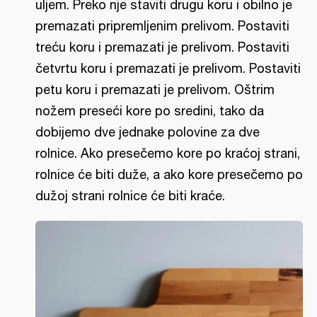
uljem. Preko nje staviti drugu koru i obilno je
premazati pripremljenim prelivom. Postaviti
treću koru i premazati je prelivom. Postaviti
četvrtu koru i premazati je prelivom. Postaviti
petu koru i premazati je prelivom. Oštrim
nožem preseći kore po sredini, tako da
dobijemo dve jednake polovine za dve
rolnice. Ako presečemo kore po kraćoj strani,
rolnice će biti duže, a ako kore presečemo po
dužoj strani rolnice će biti kraće.