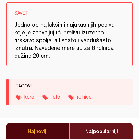
SAVET
Jedno od najlakših i najukusnijih peciva,
koje je zahvaljujući prelivu izuzetno
hrskavo spolja, a lisnato i vazdušasto
iznutra. Navedene mere su za 6 rolnica
dužine 20 cm.
TAGOVI
kore
feta
rolnice
Najnoviji
Najpopularniji