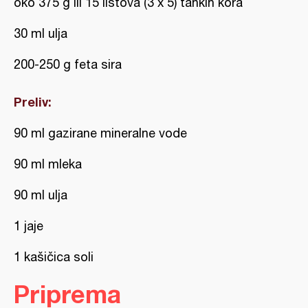
oko 375 g ili 15 listova (3 x 5) tankih kora
30 ml ulja
200-250 g feta sira
Preliv:
90 ml gazirane mineralne vode
90 ml mleka
90 ml ulja
1 jaje
1 kašičica soli
Priprema