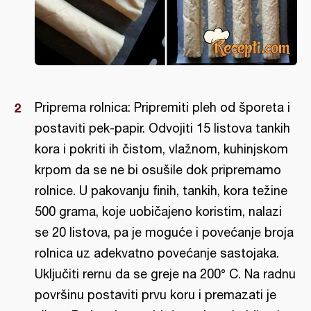
Priprema rolnica: Pripremiti pleh od šporeta i
postaviti pek-papir. Odvojiti 15 listova tankih
kora i pokriti ih čistom, vlažnom, kuhinjskom
krpom da se ne bi osušile dok pripremamo
rolnice. U pakovanju finih, tankih, kora težine
500 grama, koje uobičajeno koristim, nalazi
se 20 listova, pa je moguće i povećanje broja
rolnica uz adekvatno povećanje sastojaka.
Uključiti rernu da se greje na 200° C. Na radnu
površinu postaviti prvu koru i premazati je