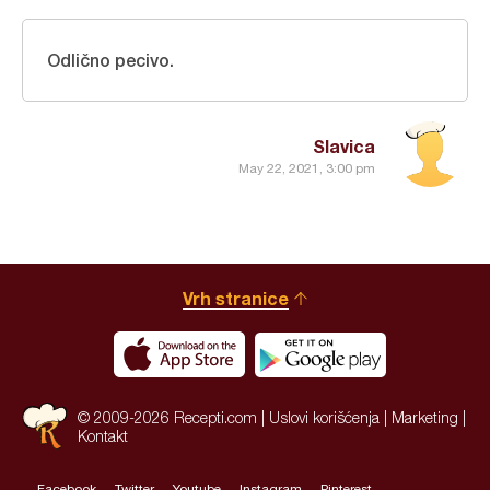
Odlično pecivo.
Slavica
May 22, 2021, 3:00 pm
Vrh stranice
© 2009-2026 Recepti.com |
Uslovi korišćenja
|
Marketing
|
Kontakt
Facebook
Twitter
Youtube
Instagram
Pinterest