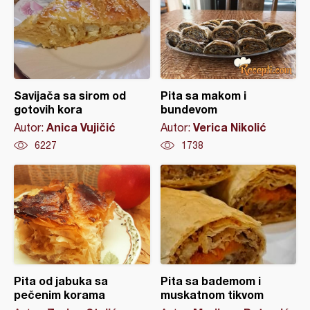
Savijača sa sirom od
Pita sa makom i
gotovih kora
bundevom
Anica Vujičić
Verica Nikolić
Autor:
Autor:
6227
1738
Pita od jabuka sa
Pita sa bademom i
pečenim korama
muskatnom tikvom