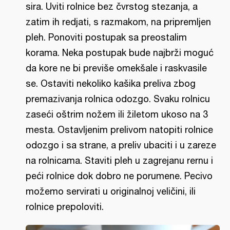
sira. Uviti rolnice bez čvrstog stezanja, a
zatim ih redjati, s razmakom, na pripremljen
pleh. Ponoviti postupak sa preostalim
korama. Neka postupak bude najbrži moguć
da kore ne bi previše omekšale i raskvasile
se. Ostaviti nekoliko kašika preliva zbog
premazivanja rolnica odozgo. Svaku rolnicu
zaseći oštrim nožem ili žiletom ukoso na 3
mesta. Ostavljenim prelivom natopiti rolnice
odozgo i sa strane, a preliv ubaciti i u zareze
na rolnicama. Staviti pleh u zagrejanu rernu i
peći rolnice dok dobro ne porumene. Pecivo
možemo servirati u originalnoj veličini, ili
rolnice prepoloviti.