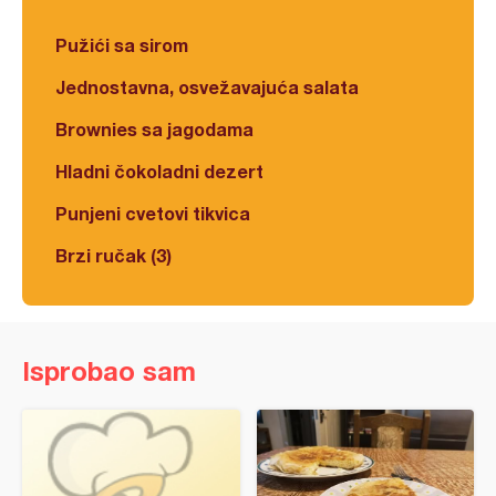
Pužići sa sirom
Jednostavna, osvežavajuća salata
Brownies sa jagodama
Hladni čokoladni dezert
Punjeni cvetovi tikvica
Brzi ručak (3)
Isprobao sam