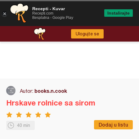
Recepti - Kuvar
Instalirajte
Recepti.com
Besplatna - Google Play
Ulogujte se
books.n.cook
Autor:
Hrskave rolnice sa sirom
Dodaj u listu
40 min