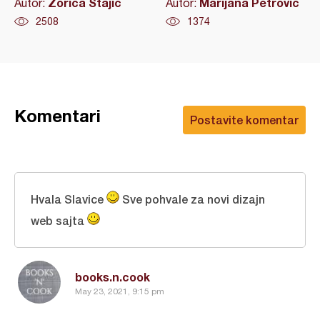
Zorica Stajić
Marijana Petrović
Autor:
Autor:
2508
1374
Komentari
Postavite komentar
Hvala Slavice
Sve pohvale za novi dizajn
web sajta
books.n.cook
May 23, 2021, 9:15 pm