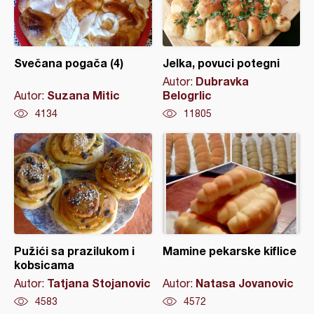
Svečana pogača (4)
Jelka, povuci potegni
Dubravka
Autor:
Suzana Mitic
Belogrlic
Autor:
4134
11805
Pužići sa prazilukom i
Mamine pekarske kiflice
kobsicama
Tatjana Stojanovic
Natasa Jovanovic
Autor:
Autor:
4583
4572