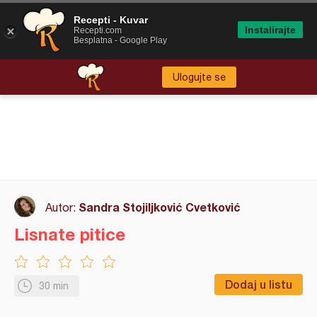
Recepti - Kuvar
Instalirajte
Recepti.com
Besplatna - Google Play
Ulogujte se
Sandra Stojiljković Cvetković
Autor:
Lisnate pitice
Dodaj u listu
30 min