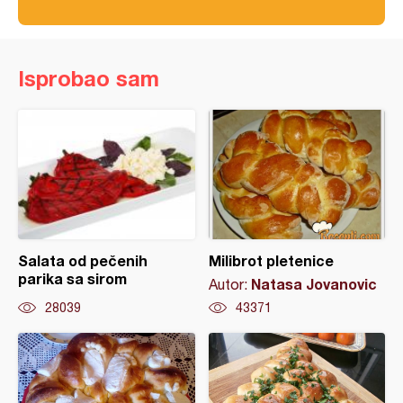
Isprobao sam
Salata od pečenih
Milibrot pletenice
parika sa sirom
Natasa Jovanovic
Autor:
28039
43371