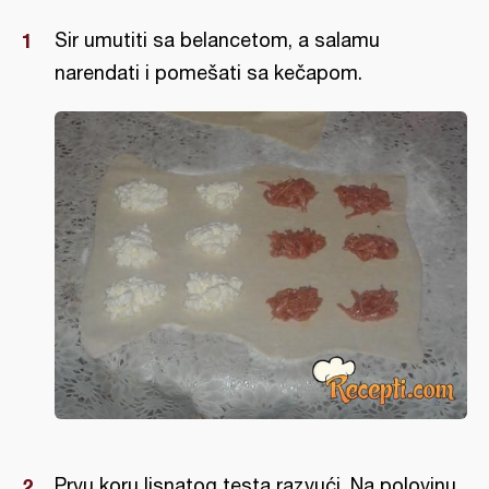
Sir umutiti sa belancetom, a salamu
narendati i pomešati sa kečapom.
Prvu koru lisnatog testa razvući. Na polovinu