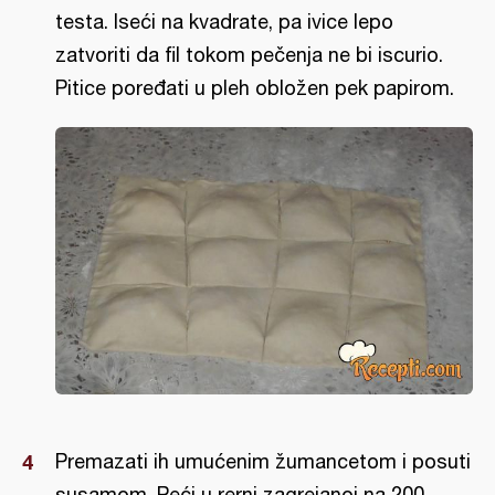
testa. Iseći na kvadrate, pa ivice lepo
zatvoriti da fil tokom pečenja ne bi iscurio.
Pitice poređati u pleh obložen pek papirom.
Premazati ih umućenim žumancetom i posuti
susamom. Peći u rerni zagrejanoj na 200