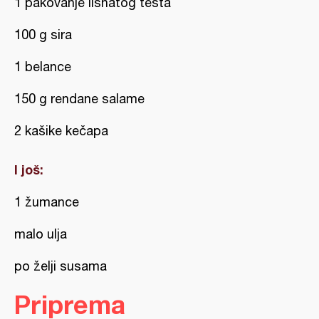
1 pakovanje lisnatog testa
100 g sira
1 belance
150 g rendane salame
2 kašike kečapa
I još:
1 žumance
malo ulja
po želji susama
Priprema