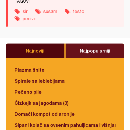
TAGOVI
sir
susam
testo
pecivo
Najnoviji
Najpopularniji
Plazma šnite
Spirale sa leblebijama
Pečeno pile
Čizkejk sa jagodama (3)
Domaći kompot od aronije
Sipani kolač sa ovsenim pahuljicama i višnjama