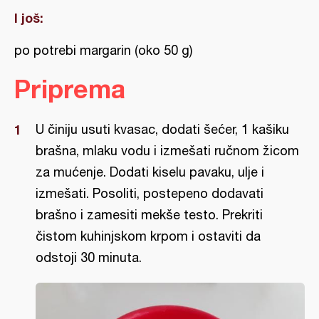
I još:
po potrebi margarin (oko 50 g)
Priprema
U činiju usuti kvasac, dodati šećer, 1 kašiku
brašna, mlaku vodu i izmešati ručnom žicom
za mućenje. Dodati kiselu pavaku, ulje i
izmešati. Posoliti, postepeno dodavati
brašno i zamesiti mekše testo. Prekriti
čistom kuhinjskom krpom i ostaviti da
odstoji 30 minuta.