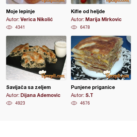
Moje lepinje
Kifle od heljde
Verica Nikolić
Marija Mirkovic
Autor:
Autor:
4341
6478
Savijača sa zeljem
Punjene priganice
Dijana Ademovic
S.T
Autor:
Autor:
4923
4676