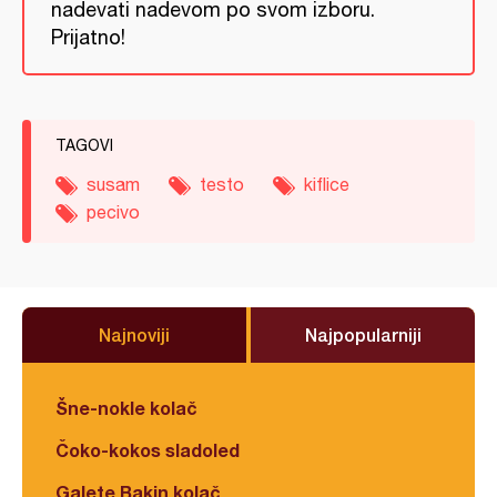
nadevati nadevom po svom izboru.
Prijatno!
TAGOVI
susam
testo
kiflice
pecivo
Najnoviji
Najpopularniji
Šne-nokle kolač
Čoko-kokos sladoled
Galete Bakin kolač