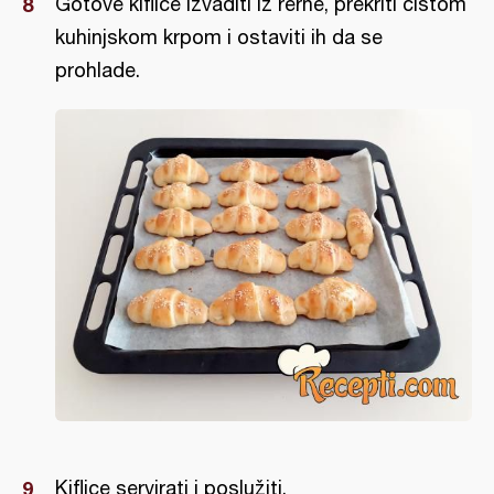
Gotove kiflice izvaditi iz rerne, prekriti čistom
kuhinjskom krpom i ostaviti ih da se
prohlade.
Kiflice servirati i poslužiti.