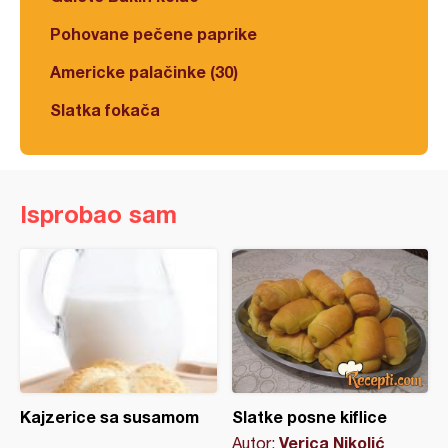
Pohovane pečene paprike
Americke palačinke (30)
Slatka fokača
Isprobao sam
Kajzerice sa susamom
Slatke posne kiflice
Verica Nikolić
Autor: