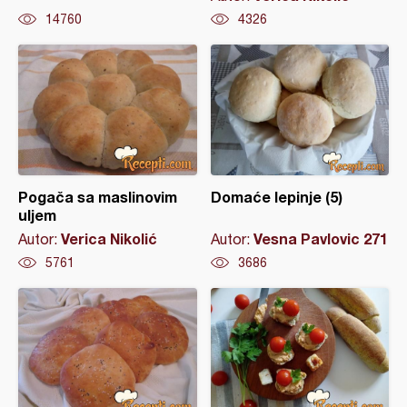
14760
4326
Pogača sa maslinovim
Domaće lepinje (5)
uljem
Verica Nikolić
Vesna Pavlovic 271
Autor:
Autor:
5761
3686