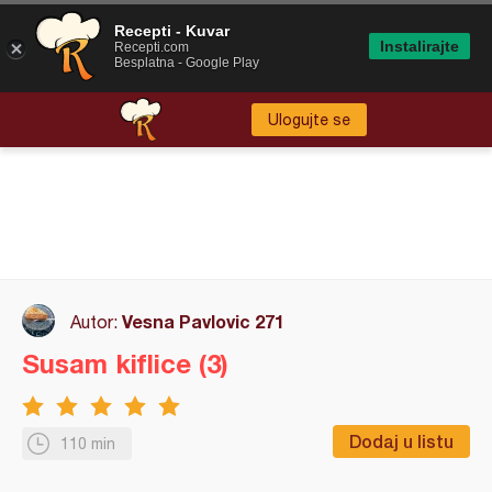
Recepti - Kuvar
Instalirajte
Recepti.com
Besplatna - Google Play
Ulogujte se
Vesna Pavlovic 271
Autor:
Susam kiflice (3)
Dodaj u listu
110 min