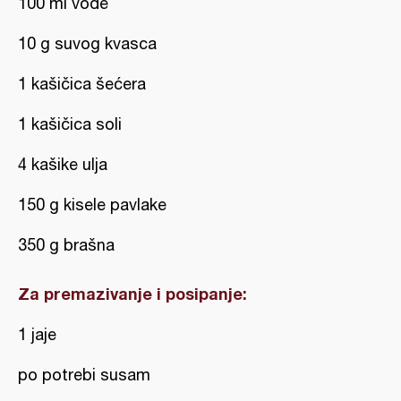
100 ml vode
10 g suvog kvasca
1 kašičica šećera
1 kašičica soli
4 kašike ulja
150 g kisele pavlake
350 g brašna
Za premazivanje i posipanje:
1 jaje
po potrebi susam