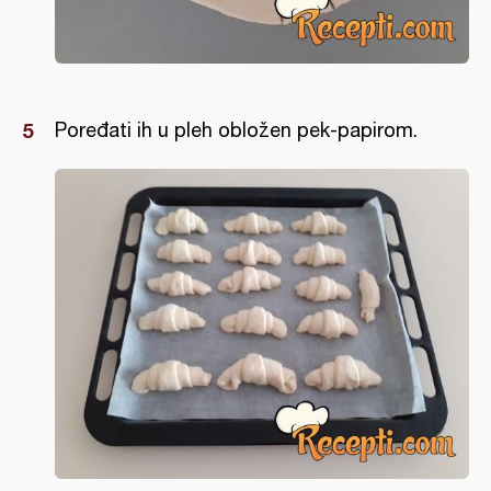
Poređati ih u pleh obložen pek-papirom.