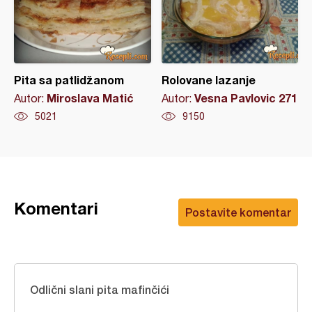
Pita sa patlidžanom
Rolovane lazanje
Miroslava Matić
Vesna Pavlovic 271
Autor:
Autor:
5021
9150
Komentari
Postavite komentar
Odlični slani pita mafinčići