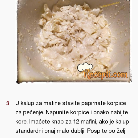
U kalup za mafine stavite papirnate korpice
za pečenje. Napunite korpice i onako nabijte
kore. Imaćete knap za 12 mafini, ako je kalup
standardni onaj malo dublji. Pospite po želji