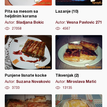
Pita sa mesom sa
Lazanje (10)
heljdinim korama
Sladjana Bokic
Vesna Pavlovic 271
Autor:
Autor:
27058
4567
Punjene lisnate kocke
Tikvenjak (2)
Suzana Novakovic
Miroslava Matić
Autor:
Autor:
3733
13135