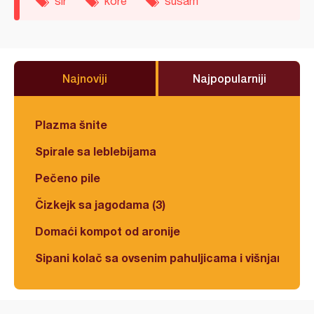
sir
kore
susam
Najnoviji
Najpopularniji
Plazma šnite
Spirale sa leblebijama
Pečeno pile
Čizkejk sa jagodama (3)
Domaći kompot od aronije
Sipani kolač sa ovsenim pahuljicama i višnjama