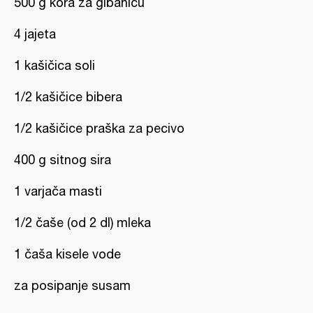
500 g kora za gibanicu
4 jajeta
1 kašičica soli
1/2 kašičice bibera
1/2 kašičice praška za pecivo
400 g sitnog sira
1 varjača masti
1/2 čaše (od 2 dl) mleka
1 čaša kisele vode
za posipanje susam