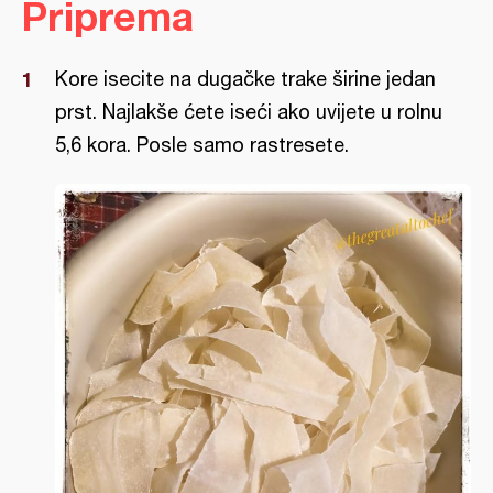
Priprema
Kore isecite na dugačke trake širine jedan
prst. Najlakše ćete iseći ako uvijete u rolnu
5,6 kora. Posle samo rastresete.