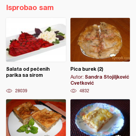
Isprobao sam
Salata od pečenih
Pica burek (2)
parika sa sirom
Sandra Stojiljković
Autor:
Cvetković
28039
4832