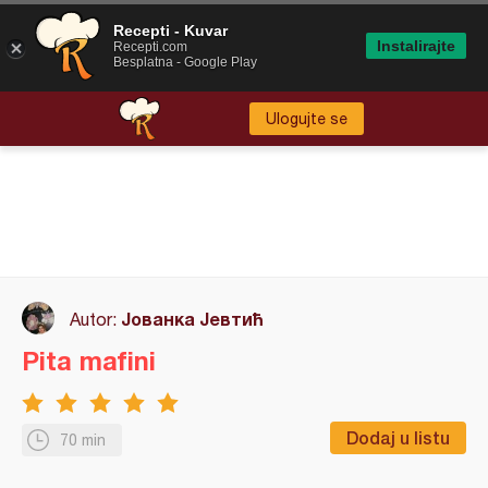
Recepti - Kuvar
Instalirajte
Recepti.com
Besplatna - Google Play
Ulogujte se
Јованка Јевтић
Autor:
Pita mafini
Dodaj u listu
70 min