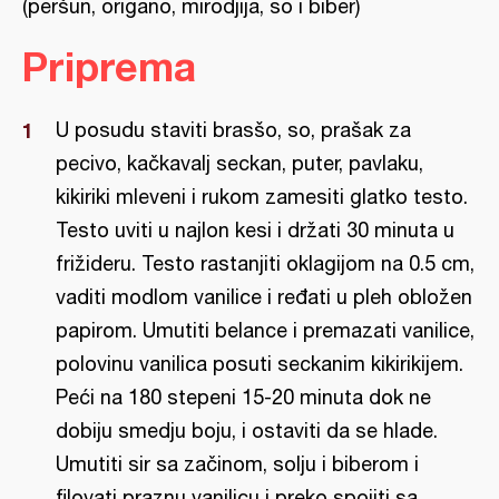
(peršun, origano, mirodjija, so i biber)
Priprema
U posudu staviti brasšo, so, prašak za
pecivo, kačkavalj seckan, puter, pavlaku,
kikiriki mleveni i rukom zamesiti glatko testo.
Testo uviti u najlon kesi i držati 30 minuta u
frižideru. Testo rastanjiti oklagijom na 0.5 cm,
vaditi modlom vanilice i ređati u pleh obložen
papirom. Umutiti belance i premazati vanilice,
polovinu vanilica posuti seckanim kikirikijem.
Peći na 180 stepeni 15-20 minuta dok ne
dobiju smedju boju, i ostaviti da se hlade.
Umutiti sir sa začinom, solju i biberom i
filovati praznu vanilicu i preko spojiti sa