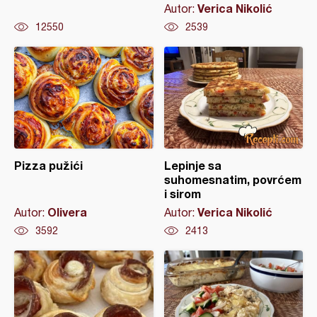
Verica Nikolić
Autor:
12550
2539
Pizza pužići
Lepinje sa
suhomesnatim, povrćem
i sirom
Olivera
Verica Nikolić
Autor:
Autor:
3592
2413