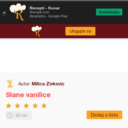
Recepti - Kuvar
Instalirajte
Recepti.com
Besplatna - Google Play
Ulogujte se
Milica Zivkovic
Autor:
Slane vanilice
Dodaj u listu
60 min