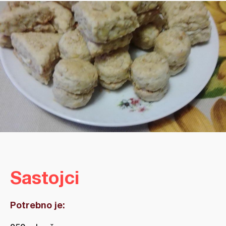
Sastojci
Potrebno je: