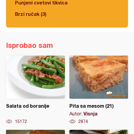
Punjeni cvetovi tikvica
Brzi ručak (3)
Isprobao sam
Salata od boranije
Pita sa mesom (21)
Visnja
Autor:
15172
2874