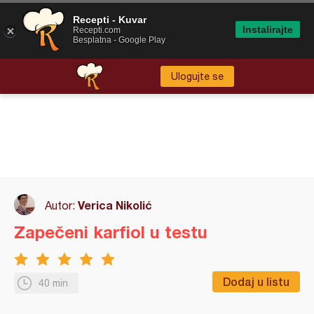
Recepti - Kuvar
Instalirajte
Recepti.com
Besplatna - Google Play
Ulogujte se
Verica Nikolić
Autor:
Zapečeni karfiol u testu
Dodaj u listu
40 min