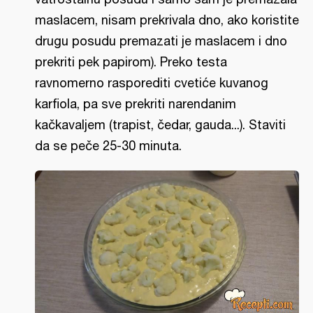
maslacem, nisam prekrivala dno, ako koristite
drugu posudu premazati je maslacem i dno
prekriti pek papirom). Preko testa
ravnomerno rasporediti cvetiće kuvanog
karfiola, pa sve prekriti narendanim
kačkavaljem (trapist, čedar, gauda...). Staviti
da se peče 25-30 minuta.