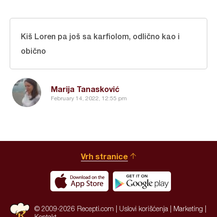
Kiš Loren pa još sa karfiolom, odlično kao i
obično
Marija Tanasković
February 14, 2022, 12:55 pm
Vrh stranice
© 2009-2026 Recepti.com |
Uslovi korišćenja
|
Marketing
|
Kontakt