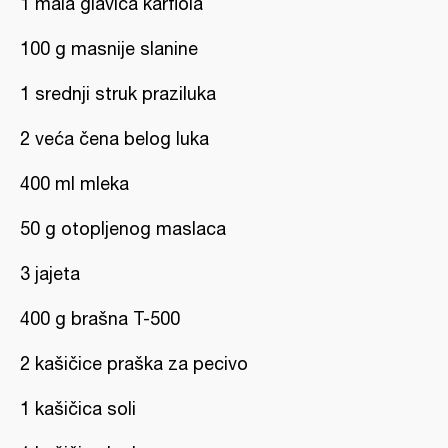
1 mala glavica karfiola
100 g masnije slanine
1 srednji struk praziluka
2 veća čena belog luka
400 ml mleka
50 g otopljenog maslaca
3 jajeta
400 g brašna T-500
2 kašičice praška za pecivo
1 kašičica soli