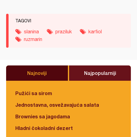
TAGOVI
slanina
praziluk
karfiol
ruzmarin
Najnoviji
Najpopularniji
Pužići sa sirom
Jednostavna, osvežavajuća salata
Brownies sa jagodama
Hladni čokoladni dezert