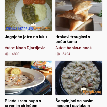
Jagnjeća jetra na luku
Hrskavi trouglovi s
pečurkama
Nada Djordjevic
books.n.cook
Autor:
Autor:
4800
5424
Pileća krem-supa s
Šampinjoni sa suvim
crvenim pirinčem
mesom i pavlakom