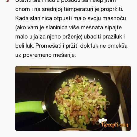
dnom i na srednjoj temperaturi je propržiti.
Kada slaninica otpusti malo svoju masnoću
(ako vam je slaninica više mesnata sipajte
malo ulja za njeno prženje) ubaciti praziluk i
beli luk. Promešati i pržiti dok luk ne omekša
uz povremeno mešanje.