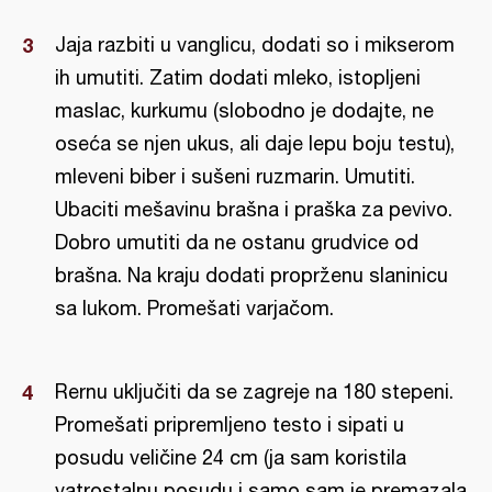
Jaja razbiti u vanglicu, dodati so i mikserom
ih umutiti. Zatim dodati mleko, istopljeni
maslac, kurkumu (slobodno je dodajte, ne
oseća se njen ukus, ali daje lepu boju testu),
mleveni biber i sušeni ruzmarin. Umutiti.
Ubaciti mešavinu brašna i praška za pevivo.
Dobro umutiti da ne ostanu grudvice od
brašna. Na kraju dodati proprženu slaninicu
sa lukom. Promešati varjačom.
Rernu uključiti da se zagreje na 180 stepeni.
Promešati pripremljeno testo i sipati u
posudu veličine 24 cm (ja sam koristila
vatrostalnu posudu i samo sam je premazala