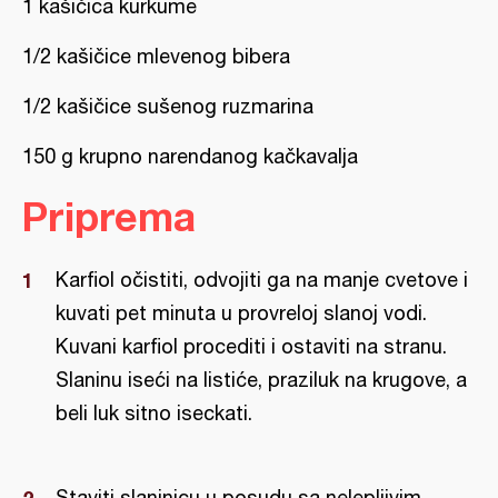
1 kašičica kurkume
1/2 kašičice mlevenog bibera
1/2 kašičice sušenog ruzmarina
150 g krupno narendanog kačkavalja
Priprema
Karfiol očistiti, odvojiti ga na manje cvetove i
kuvati pet minuta u provreloj slanoj vodi.
Kuvani karfiol procediti i ostaviti na stranu.
Slaninu iseći na listiće, praziluk na krugove, a
beli luk sitno iseckati.
Staviti slaninicu u posudu sa nelepljivim