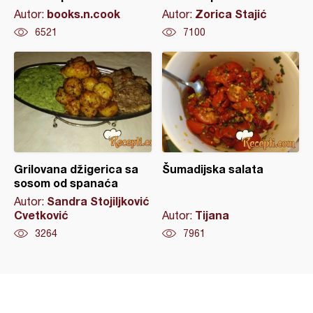
books.n.cook
Zorica Stajić
Autor:
Autor:
6521
7100
Grilovana džigerica sa
Šumadijska salata
sosom od spanaća
Sandra Stojiljković
Autor:
Cvetković
Tijana
Autor:
3264
7961