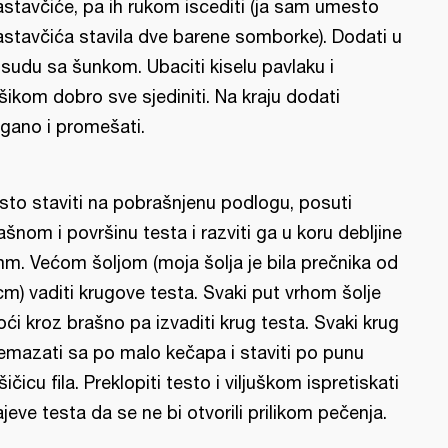
astavčiće, pa ih rukom iscediti (ja sam umesto
astavčića stavila dve barene somborke). Dodati u
sudu sa šunkom. Ubaciti kiselu pavlaku i
šikom dobro sve sjediniti. Na kraju dodati
igano i promešati.
sto staviti na pobrašnjenu podlogu, posuti
ašnom i površinu testa i razviti ga u koru debljine
m. Većom šoljom (moja šolja je bila prečnika od
cm) vaditi krugove testa. Svaki put vrhom šolje
oći kroz brašno pa izvaditi krug testa. Svaki krug
emazati sa po malo kečapa i staviti po punu
šičicu fila. Preklopiti testo i viljuškom ispretiskati
ajeve testa da se ne bi otvorili prilikom pečenja.