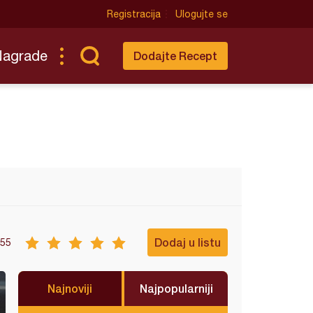
Registracija
Ulogujte se
Nagrade
Dodajte Recept
Dodaj u listu
55
Najnoviji
Najpopularniji