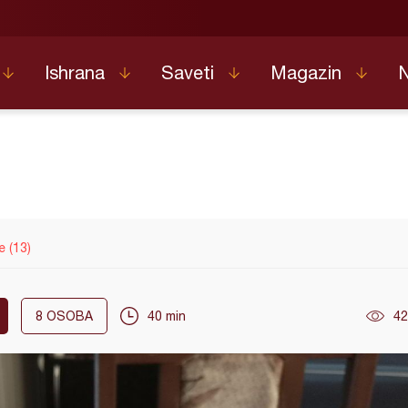
Ishrana
Saveti
Magazin
 (13)
8
OSOBA
40 min
42