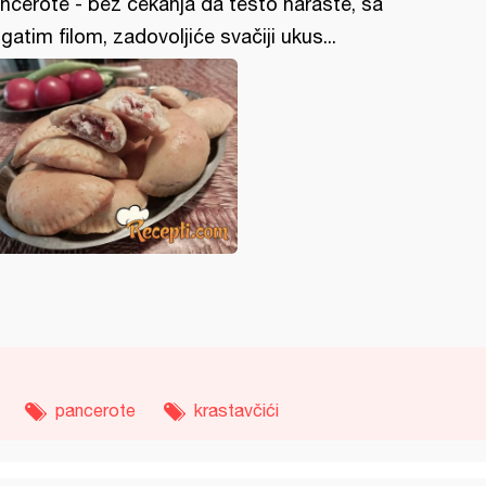
ncerote - bez čekanja da testo naraste, sa
gatim filom, zadovoljiće svačiji ukus...
pancerote
krastavčići