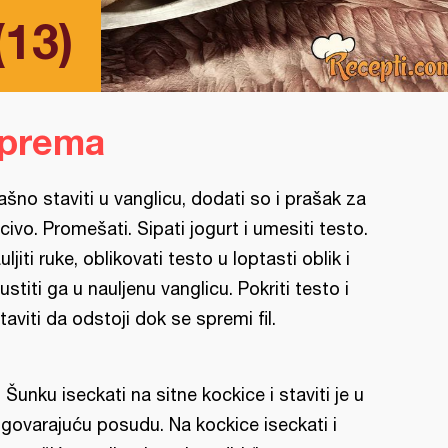
(13)
iprema
ašno staviti u vanglicu, dodati so i prašak za
civo. Promešati. Sipati jogurt i umesiti testo.
uljiti ruke, oblikovati testo u loptasti oblik i
ustiti ga u nauljenu vanglicu. Pokriti testo i
taviti da odstoji dok se spremi fil.
l: Šunku iseckati na sitne kockice i staviti je u
govarajuću posudu. Na kockice iseckati i