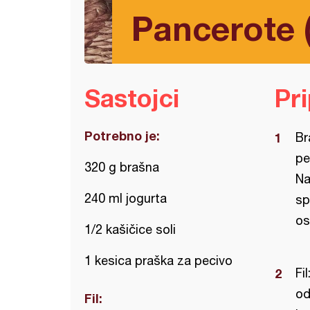
Pancerote 
Sastojci
Pr
Potrebno je:
Br
pe
320 g brašna
Na
240 ml jogurta
sp
os
1/2 kašičice soli
1 kesica praška za pecivo
Fi
od
Fil: