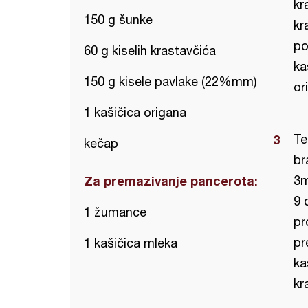
kr
150 g šunke
kr
po
60 g kiselih krastavčića
ka
150 g kisele pavlake (22%mm)
or
1 kašičica origana
Te
kečap
br
Za premazivanje pancerota:
3m
9 
1 žumance
pr
pr
1 kašičica mleka
ka
kr