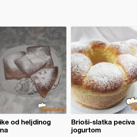
ke od heljdinog
Brioši-slatka peciva
šna
jogurtom