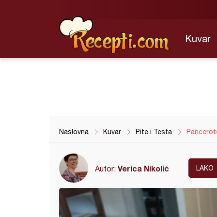
Kuvar
Naslovna
Kuvar
Pite i Testa
Pancerote
Verica Nikolić
Autor:
LAKO