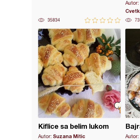
Autor:
Cvetk
35834
73
nske krofne
Kiflice sa belim lukom
Bajr
Suzana Mitic
Autor:
Autor: