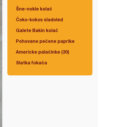
Šne-nokle kolač
Čoko-kokos sladoled
Galete Bakin kolač
Pohovane pečene paprike
Americke palačinke (30)
Slatka fokača