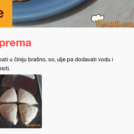
e
iprema
pati u činiju brašno, so, ulje pa dodavati vodu i
siti.