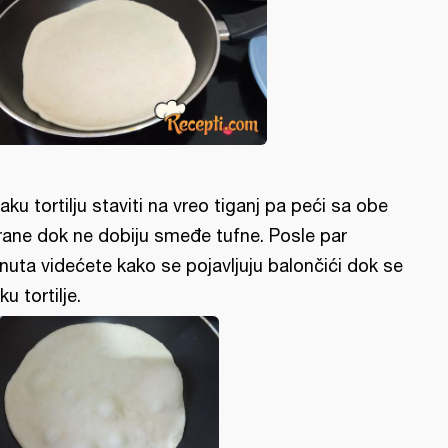
aku tortilju staviti na vreo tiganj pa peći sa obe
rane dok ne dobiju smeđe tufne. Posle par
nuta videćete kako se pojavljuju balončići dok se
ku tortilje.