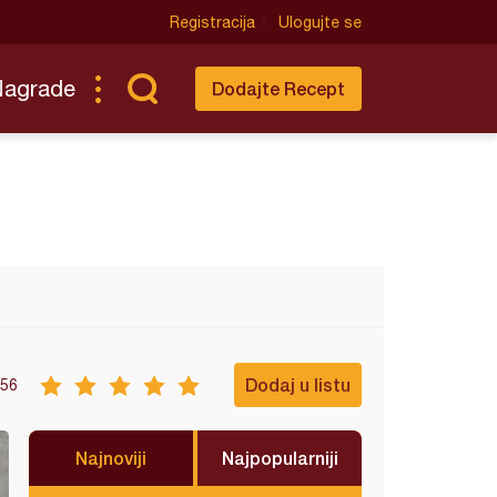
Registracija
Ulogujte se
Nagrade
Dodajte Recept
Dodaj u listu
56
Najnoviji
Najpopularniji