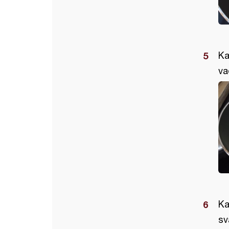
Ka
va
Ka
sv