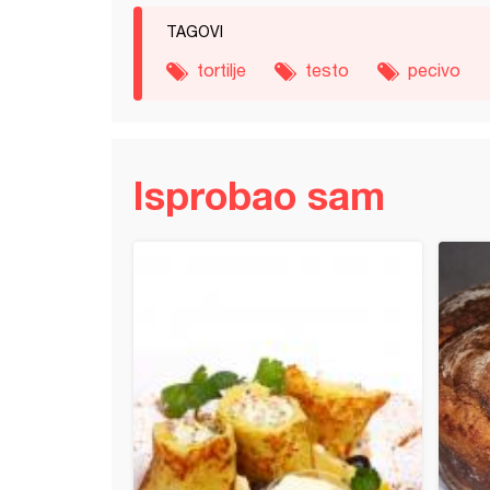
TAGOVI
tortilje
testo
pecivo
Isprobao sam
naci