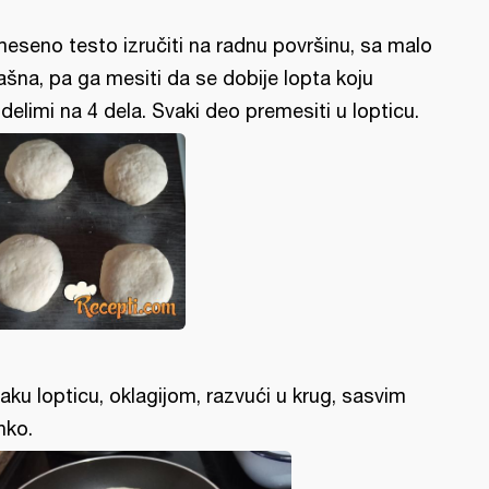
eseno testo izručiti na radnu površinu, sa malo
ašna, pa ga mesiti da se dobije lopta koju
delimi na 4 dela. Svaki deo premesiti u lopticu.
aku lopticu, oklagijom, razvući u krug, sasvim
nko.