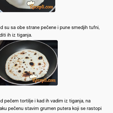
d su sa obe strane pečene i pune smedjih tufni,
diti ih iz tiganja.
d pečem tortilje i kad ih vadim iz tiganja, na
aku pečenu stavim grumen putera koji se rastopi