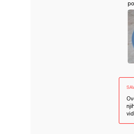
po
SA
Ov
nji
vid