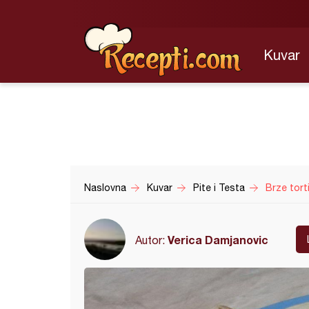
Kuvar
Naslovna
Kuvar
Pite i Testa
Brze torti
Verica Damjanovic
Autor: