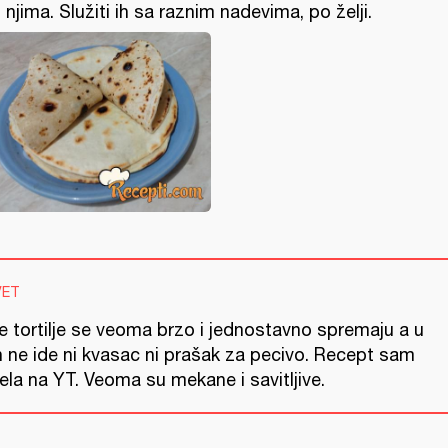
 njima. Služiti ih sa raznim nadevima, po želji.
VET
e tortilje se veoma brzo i jednostavno spremaju a u
h ne ide ni kvasac ni prašak za pecivo. Recept sam
ela na YT. Veoma su mekane i savitljive.