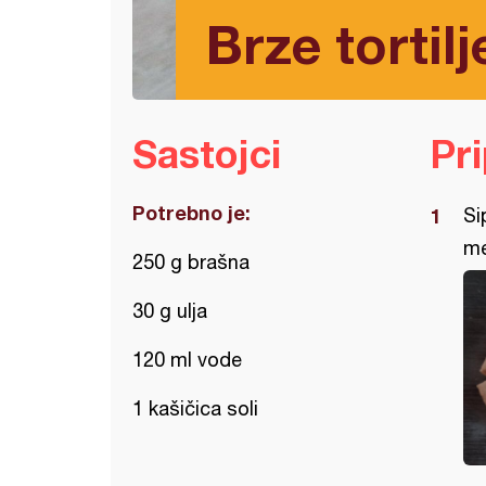
Brze tortilj
Sastojci
Pr
Potrebno je:
Si
me
250 g brašna
30 g ulja
120 ml vode
1 kašičica soli