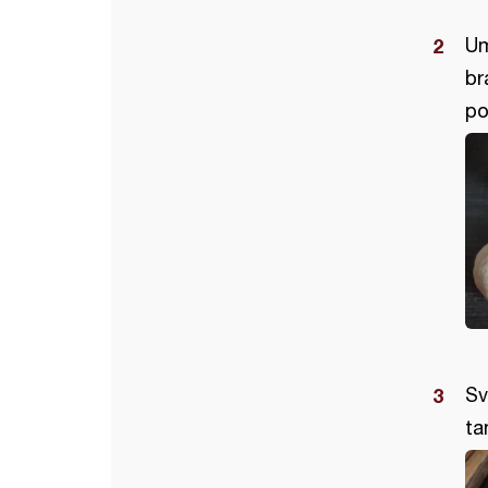
Um
br
po
Sv
ta