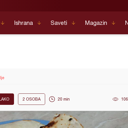
Ishrana
Saveti
Magazin
lje
LAKO
2
OSOBA
20 min
106