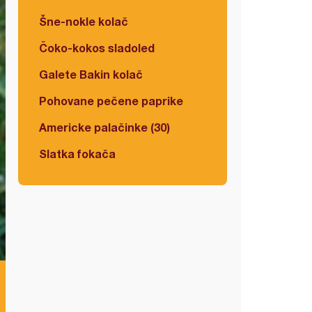
Šne-nokle kolač
Čoko-kokos sladoled
Galete Bakin kolač
Pohovane pečene paprike
Americke palačinke (30)
Slatka fokača