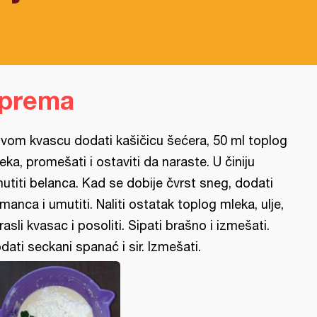
iprema
vom kvascu dodati kašičicu šećera, 50 ml toplog
eka, promešati i ostaviti da naraste. U činiju
utiti belanca. Kad se dobije čvrst sneg, dodati
manca i umutiti. Naliti ostatak toplog mleka, ulje,
rasli kvasac i posoliti. Sipati brašno i izmešati.
dati seckani spanać i sir. Izmešati.