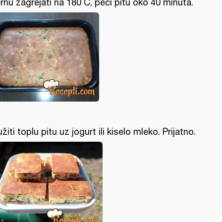
rnu zagrejati na 180 C, peći pitu oko 40 minuta.
užiti toplu pitu uz jogurt ili kiselo mleko. Prijatno.