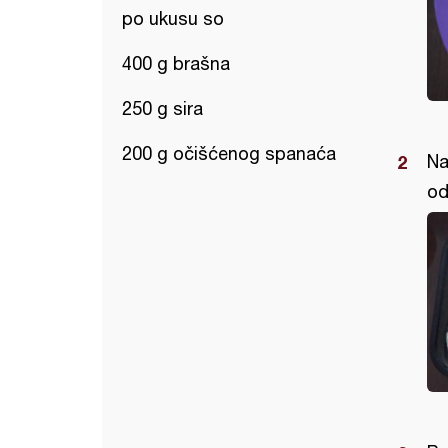
po ukusu so
400 g brašna
250 g sira
200 g očišćenog spanaća
Na
od