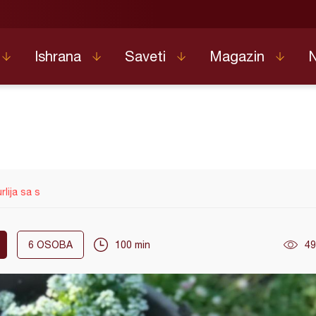
Ishrana
Saveti
Magazin
rlija sa s
6
OSOBA
100 min
49