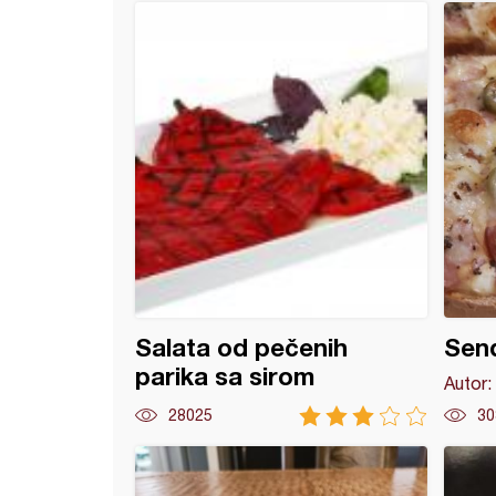
a salata
Salata od pečenih
Send
parika sa sirom
Autor:
28025
30
ir u prelivu sa sirom