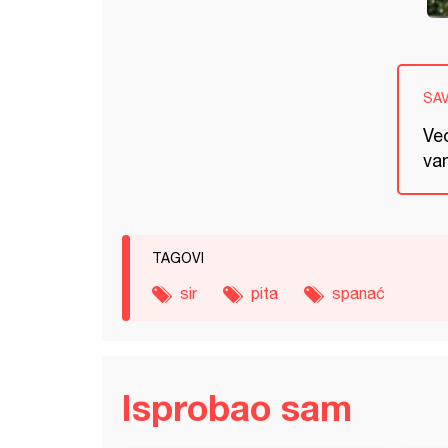
SA
Ve
va
TAGOVI
sir
pita
spanać
Isprobao sam