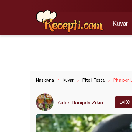
Kuvar
Naslovna
Kuvar
Pite i Testa
Pita penju
Danijela Žikić
Autor:
LAKO