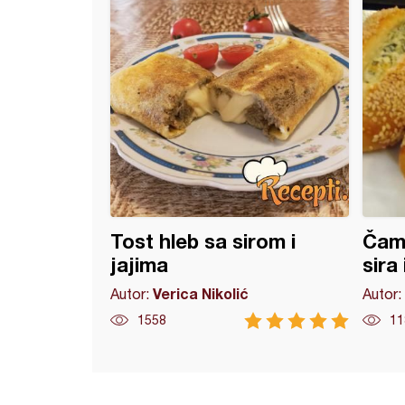
Tost hleb sa sirom i
Čam
jajima
sira
Verica Nikolić
Autor:
Autor:
1558
11