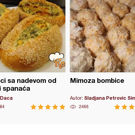
ci sa nadevom od
Mimoza bombice
 i spanaća
Daca
Sladjana Petrovic Si
Autor:
84
2466