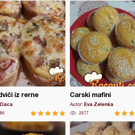
viči iz rerne
Carski mafini
Daca
Eva Zelenka
Autor:
86
2677