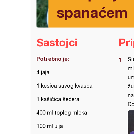
spanaćem
Sastojci
Pr
Potrebno je:
Su
ml
4 jaja
um
1 kesica suvog kvasca
žu
na
1 kašičica šećera
Do
400 ml toplog mleka
100 ml ulja