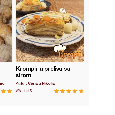
Krompir u prelivu sa
sirom
mic
Verica Nikolić
Autor:
1415