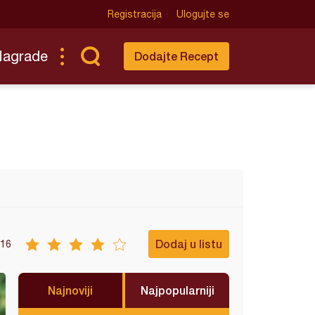
Registracija
Ulogujte se
Nagrade
Dodajte Recept
Dodaj u listu
16
Najnoviji
Najpopularniji