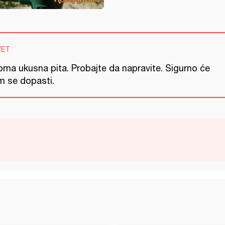
VET
oma ukusna pita. Probajte da napravite. Sigurno će
m se dopasti.