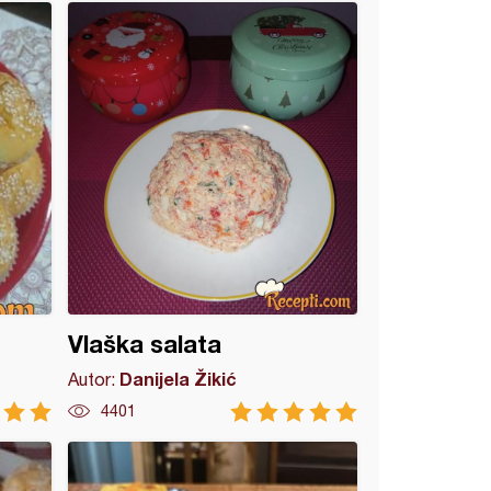
Vlaška salata
Danijela Žikić
Autor:
4401