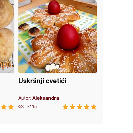
Uskršnji cvetići
Aleksandra
Autor:
3115