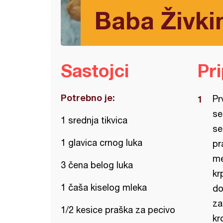
Baba Živkin
Sastojci
Pr
Potrebno je:
Pr
se
1 srednja tikvica
se
1 glavica crnog luka
pr
me
3 čena belog luka
kr
1 čaša kiselog mleka
do
za
1/2 kesice praška za pecivo
kr