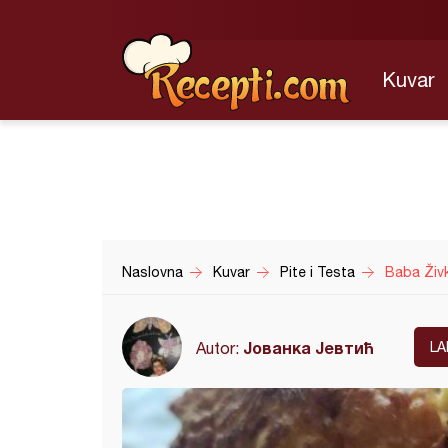
Kuvar
Naslovna
Kuvar
Pite i Testa
Baba Živki
Јованка Јевтић
Autor:
LA