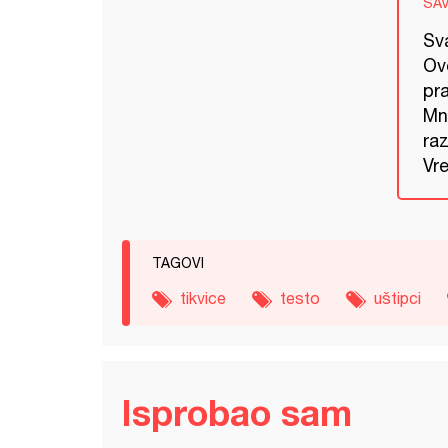
SA
Sva
Ov
pra
Mn
raz
Vre
TAGOVI
tikvice
testo
uštipci
Isprobao sam