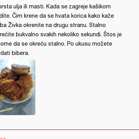
prsta ulja ili masti. Kada se zagreje kašikom
dite. Čim krene da se hvata korica kako kaže
ba Živka okrenite na drugu stranu. Stalno
rećite bukvalno svakih nekoliko sekundi. Štos je
tome da se okreću stalno. Po ukusu možete
dati bibera.