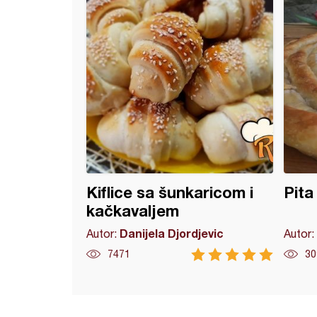
Kiflice sa šunkaricom i
Pita 
kačkavaljem
Danijela Djordjevic
Autor:
Autor:
7471
30