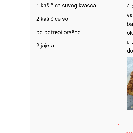
1 kašičica suvog kvasca
4 
va
2 kašičice soli
ba
po potrebi brašno
ok
u 
2 jajeta
do