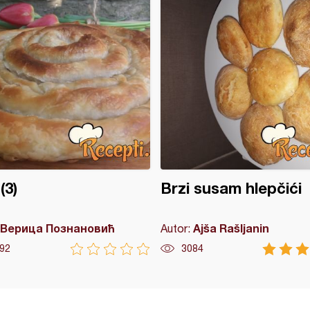
(3)
Brzi susam hlepčići
Верица Познановић
Ajša Rašljanin
Autor:
92
3084