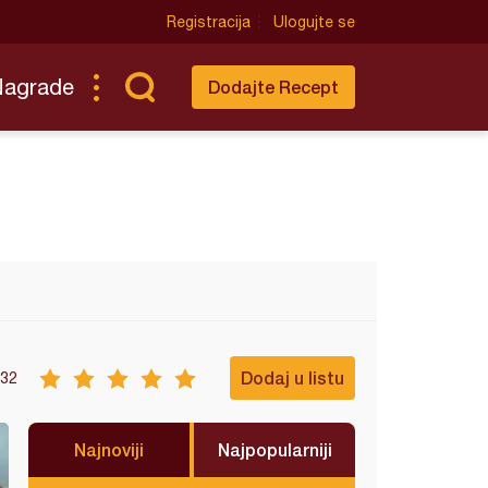
Registracija
Ulogujte se
Nagrade
Dodajte Recept
Dodaj u listu
32
Najnoviji
Najpopularniji