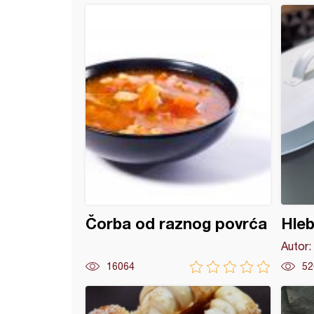
raženi hleb
Čorba od raznog povrća
Hle
Autor:
16064
52
ji cvetići