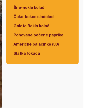
Šne-nokle kolač
Čoko-kokos sladoled
Galete Bakin kolač
Pohovane pečene paprike
Americke palačinke (30)
Slatka fokača