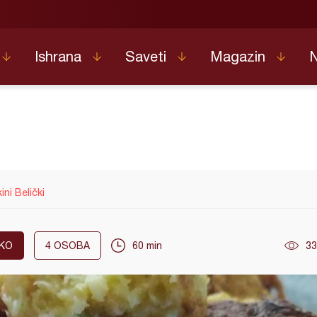
Ishrana
Saveti
Magazin
ni Belički
KO
4
OSOBA
60 min
33