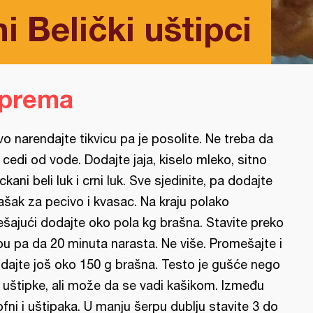
i Belički uštipci
iprema
vo narendajte tikvicu pa je posolite. Ne treba da
 cedi od vode. Dodajte jaja, kiselo mleko, sitno
ckani beli luk i crni luk. Sve sjedinite, pa dodajte
ašak za pecivo i kvasac. Na kraju polako
šajući dodajte oko pola kg brašna. Stavite preko
pu pa da 20 minuta narasta. Ne više. Promešajte i
dajte još oko 150 g brašna. Testo je gušće nego
 uštipke, ali može da se vadi kašikom. Između
ofni i uštipaka. U manju šerpu dublju stavite 3 do