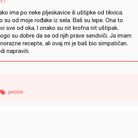
VET
ko ima po neke pljeskavice ili uštipke od tikvica.
o su od moje rođake iz sela. Baš su lepe. Ona to
vi sve od oka. I onako su nit krofna nit uštipak.
ogo su dobre da se od njih prave sendviči. Ja imam
norazne recepte, ali ovaj mi je baš bio simpatičan.
di napraviti.
pecivo