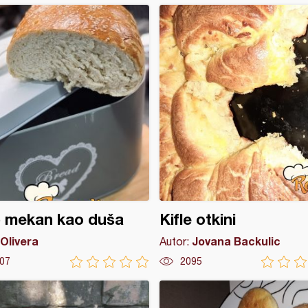
b mekan kao duša
Kifle otkini
Olivera
Jovana Backulic
Autor:
07
2095