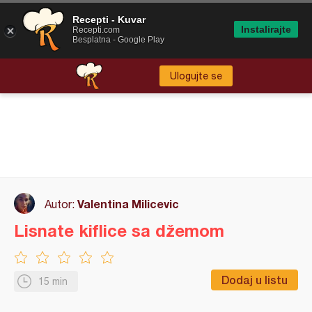
Recepti - Kuvar
Instalirajte
Recepti.com
Besplatna - Google Play
Ulogujte se
Valentina Milicevic
Autor:
Lisnate kiflice sa džemom
Dodaj u listu
15 min