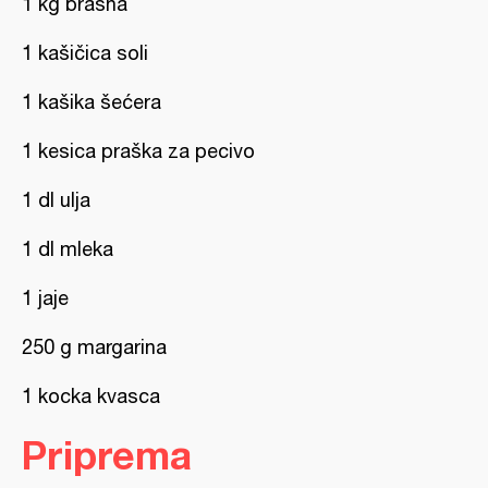
1 kg brašna
1 kašičica soli
1 kašika šećera
1 kesica praška za pecivo
1 dl ulja
1 dl mleka
1 jaje
250 g margarina
1 kocka kvasca
Priprema