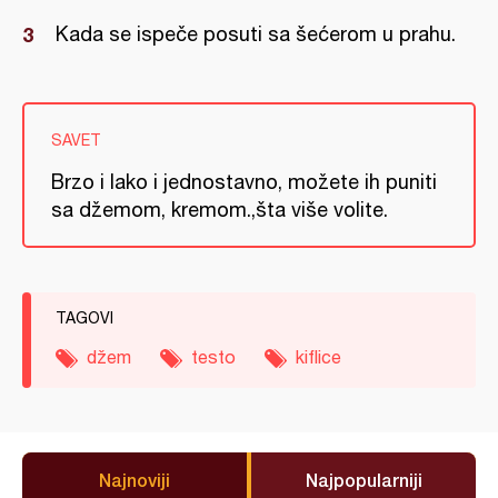
Kada se ispeče posuti sa šećerom u prahu.
SAVET
Brzo i lako i jednostavno, možete ih puniti
sa džemom, kremom.,šta više volite.
TAGOVI
džem
testo
kiflice
Najnoviji
Najpopularniji