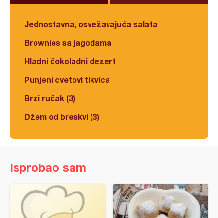
Jednostavna, osvežavajuća salata
Brownies sa jagodama
Hladni čokoladni dezert
Punjeni cvetovi tikvica
Brzi ručak (3)
Džem od breskvi (3)
Isprobao sam