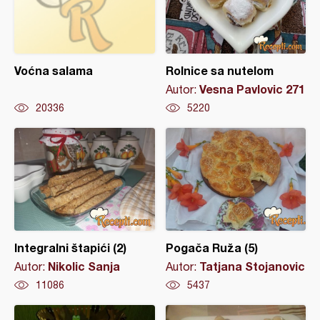
Voćna salama
Rolnice sa nutelom
Vesna Pavlovic 271
Autor:
20336
5220
Integralni štapići (2)
Pogača Ruža (5)
Nikolic Sanja
Tatjana Stojanovic
Autor:
Autor:
11086
5437