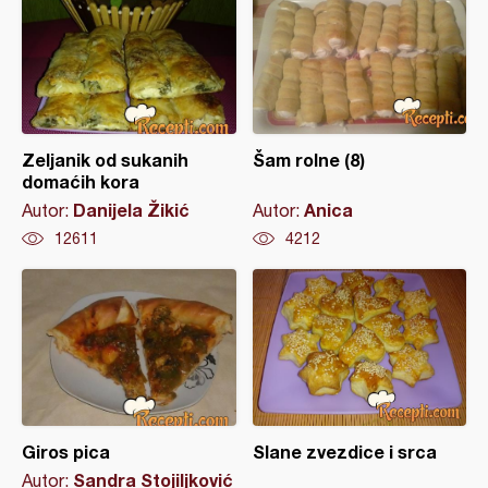
Zeljanik od sukanih
Šam rolne (8)
domaćih kora
Danijela Žikić
Anica
Autor:
Autor:
12611
4212
Giros pica
Slane zvezdice i srca
Sandra Stojiljković
Autor: