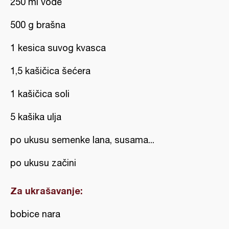
250 ml vode
500 g brašna
1 kesica suvog kvasca
1,5 kašičica šećera
1 kašičica soli
5 kašika ulja
po ukusu semenke lana, susama...
po ukusu začini
Za ukrašavanje:
bobice nara