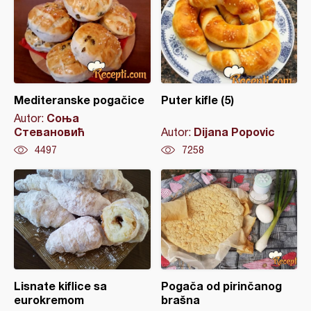
Mediteranske pogačice
Puter kifle (5)
Соња
Autor:
Стевановић
Dijana Popovic
Autor:
4497
7258
Lisnate kiflice sa
Pogača od pirinčanog
eurokremom
brašna