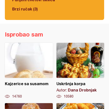
Brzi ručak (3)
Isprobao sam
Kajzerice sa susamom
Uskršnja korpa
Dana Drobnjak
Autor:
14760
10580