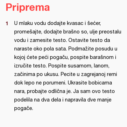
Priprema
U mlaku vodu dodajte kvasac i šećer,
promešajte, dodajte brašno so, ulje preostalu
vodu i zamesite testo. Ostavite testo da
naraste oko pola sata. Podmažite posudu u
kojoj ćete peći pogaču, pospite barašnom i
izručite testo. Pospite susamom, lanom,
začinima po ukusu. Pecite u zagrejanoj rerni
dok lepo ne porumeni. Ukrasite bobicama
nara, probajte odlična je. Ja sam ovo testo
podelila na dva dela i napravila dve manje
pogače.