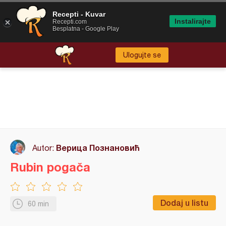
Recepti - Kuvar
Instalirajte
Recepti.com
Besplatna - Google Play
Ulogujte se
Верица Познановић
Autor:
Rubin pogača
Dodaj u listu
60 min