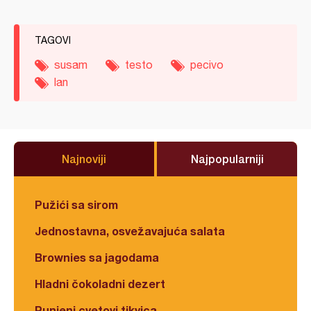
TAGOVI
susam
testo
pecivo
lan
Najnoviji
Najpopularniji
Pužići sa sirom
Jednostavna, osvežavajuća salata
Brownies sa jagodama
Hladni čokoladni dezert
Punjeni cvetovi tikvica