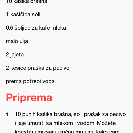
10 kašika brašna
1 kašičica soli
0.6 šoljice za kafe mleka
malo ulja
2 jajeta
2 kesice praška za pecivo
prema potrebi voda
Priprema
10 punih kašika brašna, so i prašak za pecivo
i jaje umutiti sa mlekom i vodom. Možete
koristiti i mikser ili ručnu mutilicu kako vam