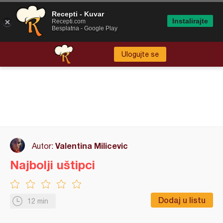
Recepti - Kuvar
Instalirajte
Recepti.com
Besplatna - Google Play
Ulogujte se
Valentina Milicevic
Autor:
Najbolji uštipci
Dodaj u listu
12 min