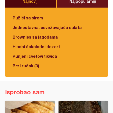
Najnoviji
Najpopularniji
Pužići sa sirom
Jednostavna, osvežavajuća salata
Brownies sa jagodama
Hladni čokoladni dezert
Punjeni cvetovi tikvica
Brzi ručak (3)
Isprobao sam