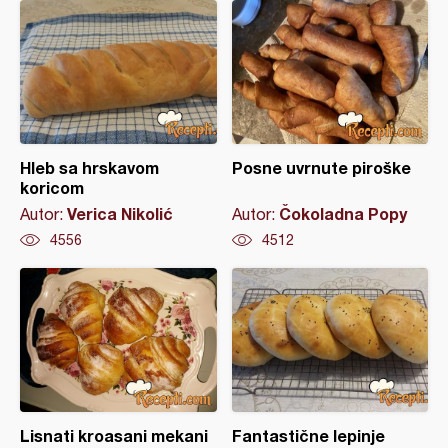
Hleb sa hrskavom
Posne uvrnute piroške
koricom
Verica Nikolić
Čokoladna Popy
Autor:
Autor:
4556
4512
Lisnati kroasani mekani
Fantastične lepinje