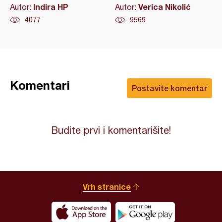
Indira HP
Verica Nikolić
Autor:
Autor:
4077
9569
Komentari
Postavite komentar
Budite prvi i komentarišite!
Vrh stranice