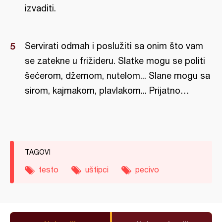
izvaditi.
Servirati odmah i poslužiti sa onim što vam
se zatekne u frižideru. Slatke mogu se politi
šećerom, džemom, nutelom... Slane mogu sa
sirom, kajmakom, plavlakom... Prijatno…
TAGOVI
testo
uštipci
pecivo