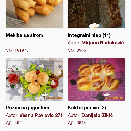
Mekike sa sirom
Integralni hleb (11)
Mirjana Radaković
Autor:
161975
3946
Pužići sa jogurtom
Koktel pecivo (3)
Vesna Pavlovic 271
Danijela Žikić
Autor:
Autor:
4021
3844