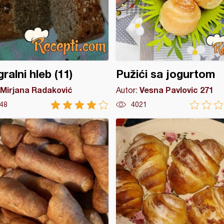
gralni hleb (11)
Pužići sa jogurtom
Mirjana Radaković
Vesna Pavlovic 271
Autor:
48
4021