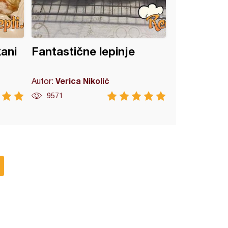
kani
Fantastične lepinje
Verica Nikolić
Autor:
9571