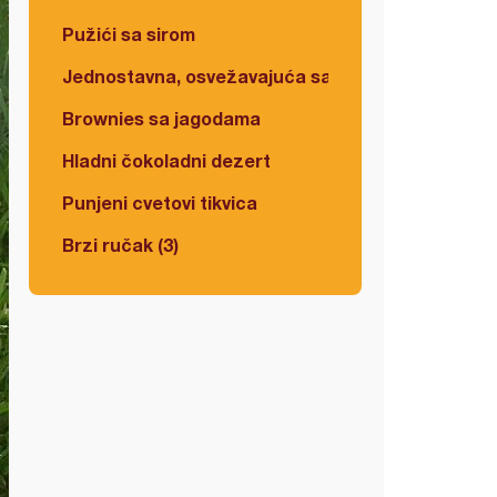
Pužići sa sirom
Jednostavna, osvežavajuća salata
Brownies sa jagodama
Hladni čokoladni dezert
Punjeni cvetovi tikvica
Brzi ručak (3)