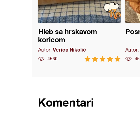
Hleb sa hrskavom
Posn
koricom
Verica Nikolić
Autor:
Autor:
4560
45
Komentari