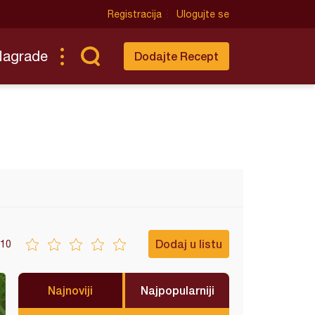
Registracija
Ulogujte se
Nagrade
Dodajte Recept
Dodaj u listu
10
Najnoviji
Najpopularniji