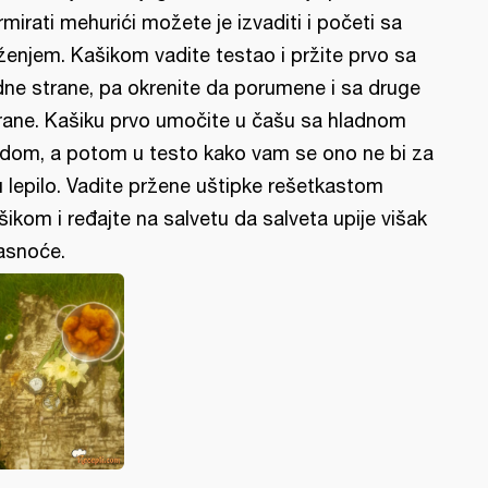
rmirati mehurići možete je izvaditi i početi sa
ženjem. Kašikom vadite testao i pržite prvo sa
dne strane, pa okrenite da porumene i sa druge
rane. Kašiku prvo umočite u čašu sa hladnom
dom, a potom u testo kako vam se ono ne bi za
u lepilo. Vadite pržene uštipke rešetkastom
šikom i ređajte na salvetu da salveta upije višak
snoće.