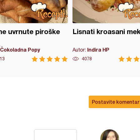
e uvrnute piroške
Lisnati kroasani me
Čokoladna Popy
Indira HP
Autor:
13
4078
Postavite komentar