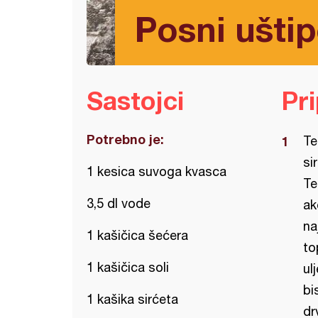
Posni uštipc
Sastojci
Pr
Potrebno je:
Te
si
1 kesica suvoga kvasca
Te
3,5 dl vode
ak
na
1 kašičica šećera
to
1 kašičica soli
ul
bi
1 kašika sirćeta
dr