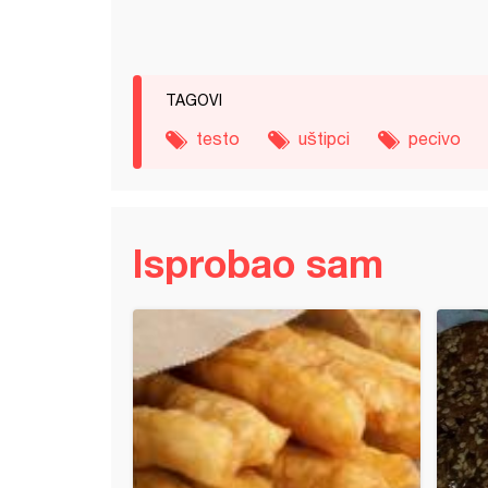
TAGOVI
testo
uštipci
pecivo
Isprobao sam
l pecivo (3)