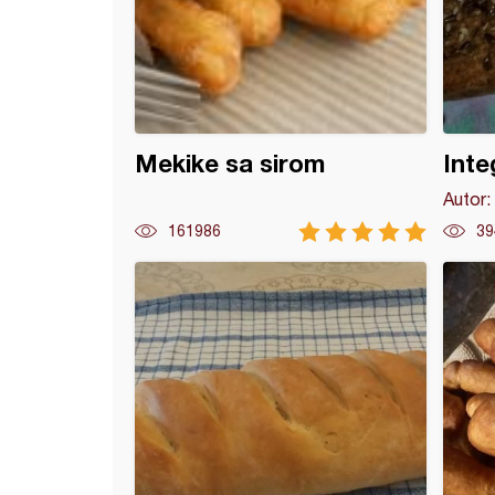
Mekike sa sirom
Inte
Autor:
161986
39
stične lepinje