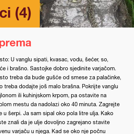
i (4)
iprema
sto: U vanglu sipati, kvasac, vodu, šećer, so,
rće i brašno. Sastojke dobro sjedinite varjačom.
sto treba da bude gušće od smese za palačinke,
o treba dodajte još malo brašna. Pokrijte vanglu
jlonom ili kuhinjskom krpom, pa ostavite na
plom mestu da nadolazi oko 40 minuta. Zagrejte
je u šerpi. Ja sam sipal oko pola litre ulja. Kako
ste znali da je ulje dovoljno zagrejano stavite
venu varjaču u njega. Kad se oko nje počnu