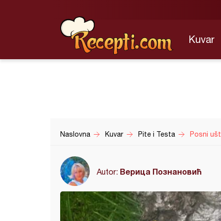
Kuvar
Naslovna
Kuvar
Pite i Testa
Posni ušti
Верица Познановић
Autor: