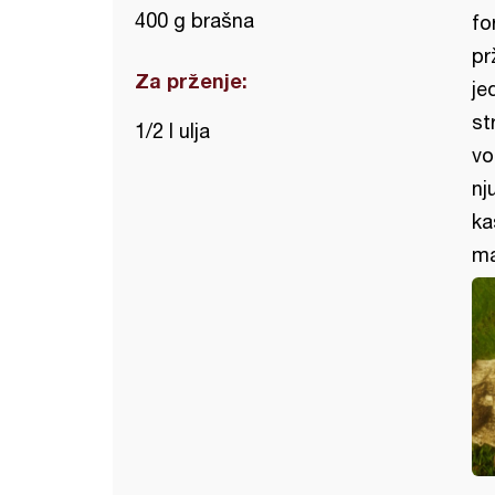
400 g brašna
fo
pr
Za prženje:
je
st
1/2 l ulja
vo
nj
ka
ma