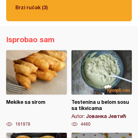
Brzi ručak (3)
Isprobao sam
Mekike sa sirom
Testenina u belom sosu
sa tikvicama
Јованка Јевтић
Autor:
161979
4460