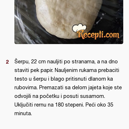
Šerpu, 22 cm nauljiti po stranama, a na dno
staviti pek papir. Nauljenim rukama prebaciti
testo u šerpu i blago pritisnuti dlanom ka
rubovima. Premazati sa delom jajeta koje ste
odvojili na početku i posuti susamom.
Uključiti rernu na 180 stepeni. Peći oko 35
minuta.