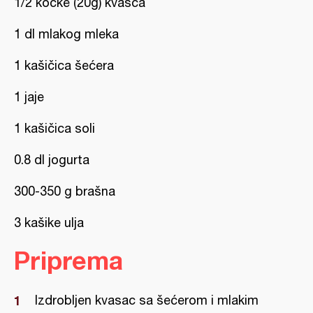
1/2 kocke (20g) kvasca
1 dl mlakog mleka
1 kašičica šećera
1 jaje
1 kašičica soli
0.8 dl jogurta
300-350 g brašna
3 kašike ulja
Priprema
Izdrobljen kvasac sa šećerom i mlakim