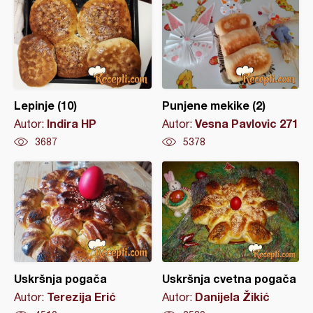
Lepinje (10)
Punjene mekike (2)
Indira HP
Vesna Pavlovic 271
Autor:
Autor:
3687
5378
Uskršnja pogača
Uskršnja cvetna pogača
Terezija Erić
Danijela Žikić
Autor:
Autor: