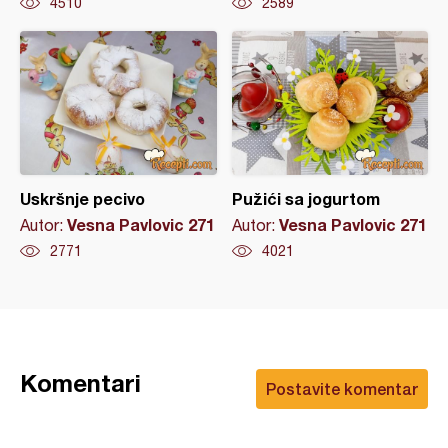
4510
2589
Uskršnje pecivo
Pužići sa jogurtom
Vesna Pavlovic 271
Vesna Pavlovic 271
Autor:
Autor:
2771
4021
Komentari
Postavite komentar