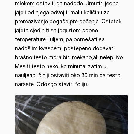
mlekom ostaviti da nadođe. Umutiti jedno
jaje i od njega odvojiti malu količinu za
premazivanje pogače pre pečenja. Ostatak
jajeta sjediniti sa jogurtom sobne
temperature i uljem, pa pomešati sa
nadošlim kvascem, postepeno dodavati
brašno,testo mora biti mekano,ali nelepljivo.
Mesiti testo nekoliko minuta, zatim u
nauljenoj činiji ostaviti oko 30 min da testo
naraste. Odozgo staviti foliju.