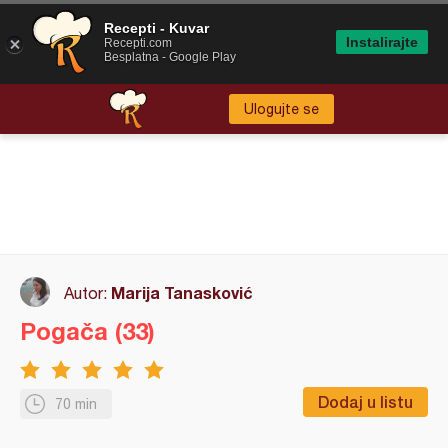
Recepti - Kuvar
Instalirajte
Recepti.com
Besplatna - Google Play
Ulogujte se
Marija Tanasković
Autor:
Pogača (33)
Dodaj u listu
70 min