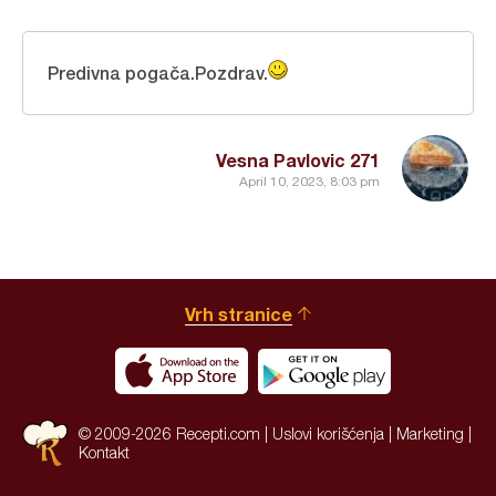
Predivna pogača.Pozdrav.
Vesna Pavlovic 271
April 10, 2023, 8:03 pm
Vrh stranice
© 2009-2026 Recepti.com |
Uslovi korišćenja
|
Marketing
|
Kontakt