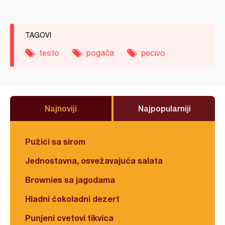
TAGOVI
testo
pogača
pecivo
Najnoviji
Najpopularniji
Pužići sa sirom
Jednostavna, osvežavajuća salata
Brownies sa jagodama
Hladni čokoladni dezert
Punjeni cvetovi tikvica