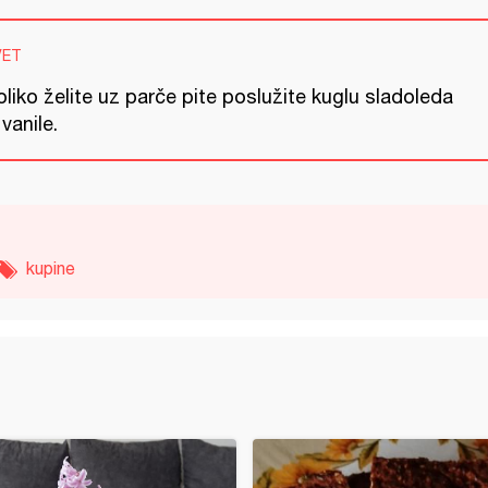
VET
liko želite uz parče pite poslužite kuglu sladoleda
vanile.
kupine