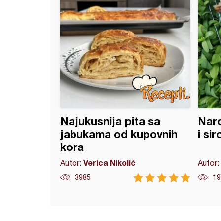
Najukusnija pita sa
Narc
jabukama od kupovnih
i si
kora
Verica Nikolić
Autor:
Autor:
3985
19