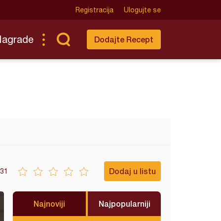
Registracija
Ulogujte se
Nagrade
Dodajte Recept
Dodaj u listu
31
Najnoviji
Najpopularniji