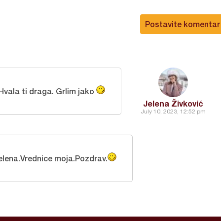
Postavite komentar
Hvala ti draga. Grlim jako
Jelena Živković
July 10, 2023, 12:52 pm
elena.Vrednice moja.Pozdrav.