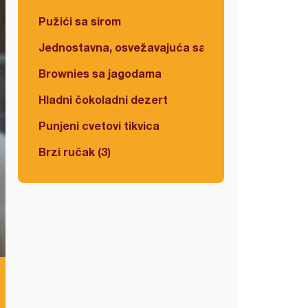
Pužići sa sirom
Jednostavna, osvežavajuća salata
Brownies sa jagodama
Hladni čokoladni dezert
Punjeni cvetovi tikvica
Brzi ručak (3)