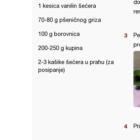
do
1 kesica vanilin šećera
re
70-80 g pšeničnog griza
100 g borovnica
Pe
pr
200-250 g kupina
2-3 kašike šećera u prahu (za
posipanje)
Pr