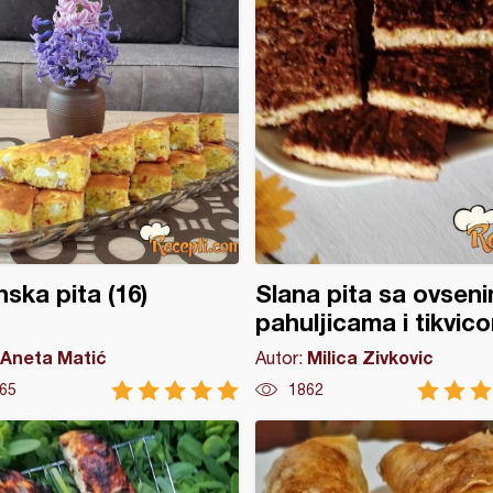
ska pita (16)
Slana pita sa ovsen
pahuljicama i tikvic
Aneta Matić
Milica Zivkovic
Autor:
65
1862