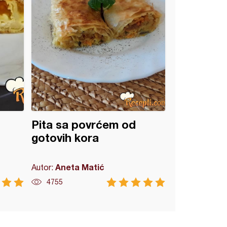
Pita sa povrćem od
gotovih kora
Aneta Matić
Autor:
4755