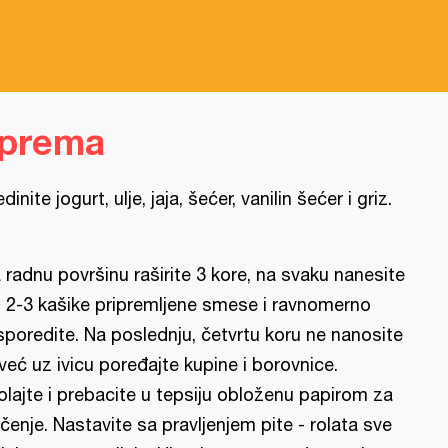
iprema
edinite jogurt, ulje, jaja, šećer, vanilin šećer i griz.
 radnu površinu raširite 3 kore, na svaku nanesite
 2-3 kašike pripremljene smese i ravnomerno
sporedite. Na poslednju, četvrtu koru ne nanosite
l već uz ivicu poređajte kupine i borovnice.
olajte i prebacite u tepsiju obloženu papirom za
čenje. Nastavite sa pravljenjem pite - rolata sve