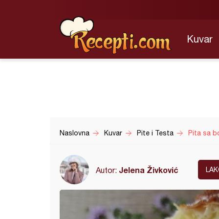
Kuvar
Naslovna
Kuvar
Pite i Testa
Pita sa 
Jelena Živković
Autor:
LAK