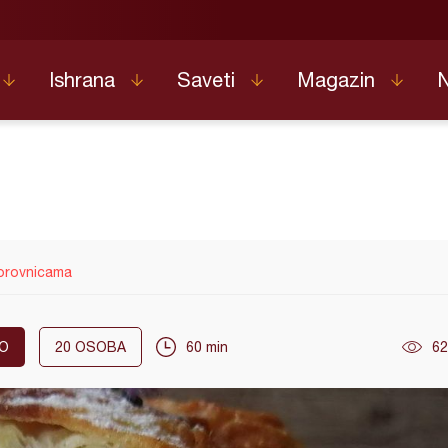
Ishrana
Saveti
Magazin
borovnicama
O
20
OSOBA
60 min
62