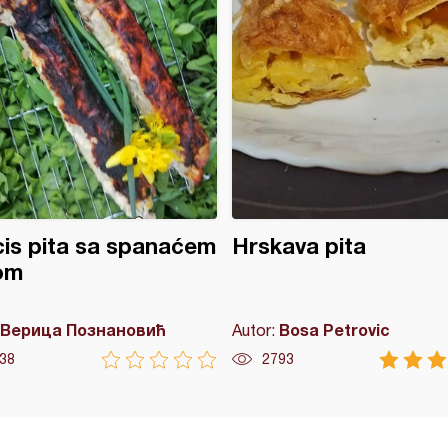
is pita sa spanaćem
Hrskava pita
rom
Верица Познановић
Bosa Petrovic
Autor:
38
2793