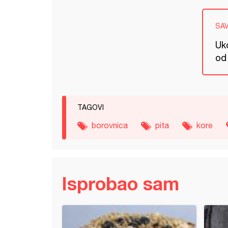
SA
Uko
od 
TAGOVI
borovnica
pita
kore
Isprobao sam
ta pita sa sirom i spanaćem