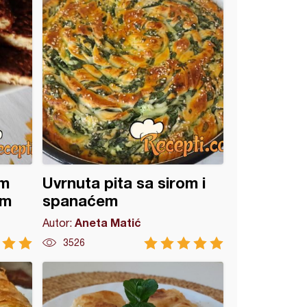
im
Uvrnuta pita sa sirom i
om
spanaćem
Aneta Matić
Autor:
3526