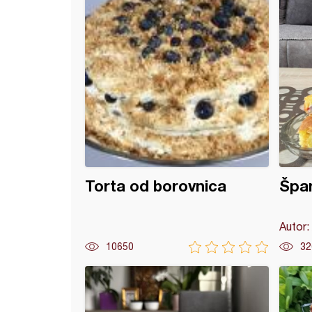
Torta od borovnica
Špan
Autor:
10650
32
sa povrćem od gotovih kora