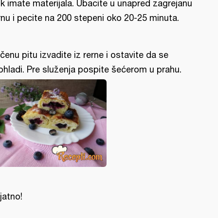
k imate materijala. Ubacite u unapred zagrejanu
rnu i pecite na 200 stepeni oko 20-25 minuta.
čenu pitu izvadite iz rerne i ostavite da se
ohladi. Pre služenja pospite šećerom u prahu.
ijatno!