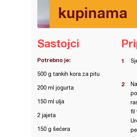
kupinama
Sastojci
Pr
Potrebno je:
Sj
500 g tankih kora za pitu
Na
200 ml jogurta
po
150 ml ulja
ra
fi
2 jajeta
Ur
150 g šećera
pe